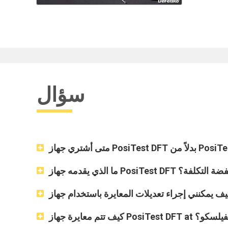
سؤال
لأخرى منخفضة التكلفة؟
معايرة جهاز PosiTest DFT at ديفيلسكو؟