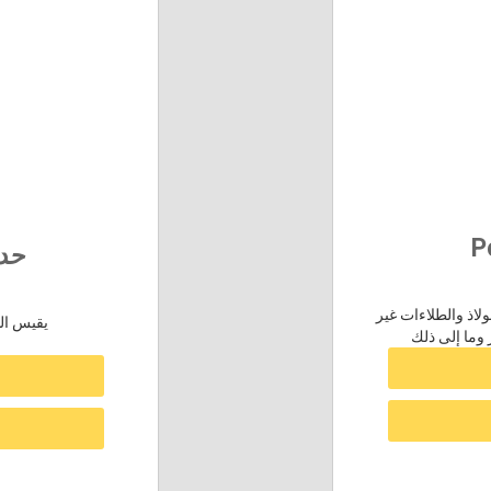
P
حدي
لاذ والطلاءات غير
يقيس الط