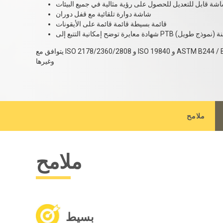
ة قابل للتعديل للحصول على رؤية مثالية في جميع البيئات
شاشة دوارة تلقائية مع قفل دوران
قائمة بسيطة قائمة قائمة على الأيقونات
ضح إمكانية التتبع إلى PTB متضمنة (نموذج طويل)
يتوافق مع ISO 2178/2360/2808 و ISO 19840 و ASTM B244 / B499 / D7091 / E376 و BS3900-C5 و SSPC-PA2
وغيرها
ملامح
ملامح
بسيط