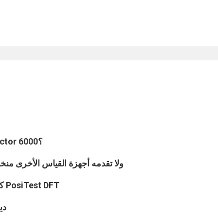
متى أشتري جهاز PosiTest DFT بدلاً من PosiTector 6000؟
ما الذي يقدمه جهاز PosiTest DFT ولا تقدمه أجهزة القياس ا
كيف يمكنني إجراء تعديلات المعايرة باستخدام جهاز PosiTest DFT
كيف تتم 