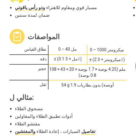
مسبار قوي ومقاوم للاهتراء
وذو رأس ياقوتي
ضمان لمدة سنتين
المواصفات
0 – 40 مل
نطاق القياس
0 – 1000 ميكرومتر
± (0.1 مل + 3٪)
دقة
± (2 ميكرومتر + 3٪)
حجم
108 × 43 × 20 ملم (4.25 بوصة × 1.7 بوصة ×
0.8 بوصة)
ثقل
54 g 1.9 أونصة) بدون بطاريات
مثالي ل:
مسحوق الطلاء
أدوات تطبيق الطلاء والمقاولين
مفتشو الطلاء
تفاصيل
السيارات ، إعادة الطلاء
والمفتشين