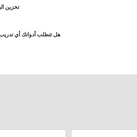
هل يمكن لجهاز  DFT
هل تتطلب أدواتك أي تدريب 