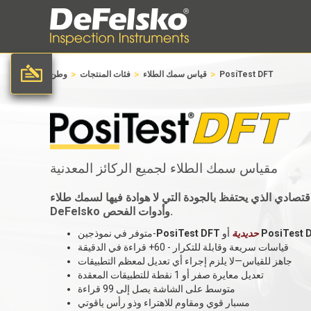
>
>
>
PosiTest DFT
قياس سمك الطلاء
فئات المنتجات
وطن
مقياس سمك الطلاء لجميع الركائز المعدنية
لاقتصادي الذي يحتفظ بالجودة التي لا هوادة فيها لسمك طلاء
DeFelsko وأدوات الفحص.
PosiTest 
أو
حديدية
PosiTest DFT
متوفر في نموذجين-
قياسات سريعة وقابلة للتكرار - 60+ قراءة في الدقيقة
جاهز للقياس—لا يلزم إجراء أي تعديل لمعظم التطبيقات
تعديل معايرة صفر أو 1 نقطة للتطبيقات المعقدة
متوسط على الشاشة يصل إلى 99 قراءة
مسبار قوي ومقاوم للاهتراء وذو رأس ياقوتي