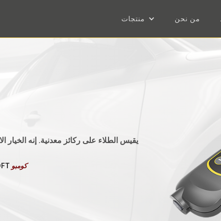
من نحن
منتجات
يقيس الطلاء على ركائز معدنية. إنه الخيار ا
كومبو
DFT