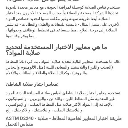
يستخدم قياس الصلابة كوسيلة لمراقبة الجودة ، مع معايير محددة للجودة
تحددها الشركة المصنعة والعملاء وأصحاب المصلحة الآخرون. يعد اختبار
الصلابة أيضا طريقة سهلة وغير مكلفة نسبيا لتحديد خصائص المواد
الأخرى. على سبيل المثال - بالنسبة للدهانات والطلاء والبطانات - قد تشير
الصلابة إلى درجة العلاج ، مما سيساعد في تخطيط الوظائف وجدولتها -
مما يوفر وقتا ثمينا.
ما هي معايير الاختبار المستخدمة لتحديد
صلابة المواد؟
غالبا ما تستخدم المعايير التالية لتحديد صلابة المواد ، بما في ذلك: المطاط
(الصلب واللين) والبلاستيك والمعادن اللينة (مثل الألومنيوم والنحاس
والبرونز) ، وكذلك الطلاء والطلاء والبطانات والأفلام.
معايير اختبار صلابة الشاطئ:
تستخدم معايير اختبار صلابة الشاطئ لقياس صلابة المسافة البادئة للمواد
غير المعدنية مثل المطاط اللين ، واللدائن ، والنيوبرين ، والسيليكون ،
بالإضافة إلى المواد الأكثر صلابة مثل المطاط الصلب ، والإيبوكسي ،
والبلاستيك الصلب ، والبلاستيك ، والاكريليك ، إلخ.
ASTM D2240 - طريقة اختبار المعايير لخاصية المطاط - صلابة
مقياس التحمل