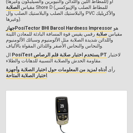
(للمطاط اللين واللدائن والنيوبرين والسيليكون وغيرها) أو
Shore D (للمطاط الصلب والإيبوكسي
مقياس
الصلابة
والبلاستيك الصلب والبلاستيك الصلب وال PVC والأكريليك
وغيرها).
هو
جهازPosiTector BHI Barcol Hardness Impressor
مقياس
صلابة
رقمي يقيس قوة المسافة البادئة للمعادن اللينة
واللدائن شديدة الصلابة مثل الألومنيوم وسبائك الألومنيوم
والنحاس والنحاس الأصفر واللدائن المقواة بالألياف.
لاختبار
PosiTest يستخدم اختبار صلابة قلم الرصاص PT
ال
مقاومة الخدش والصلابة النسبية للدهانات والطلاء.
رأى
أدناه لمزيد من المعلومات حول اختبار الصلابة وأجهزة
.
اختبار الصلابة المتاحة