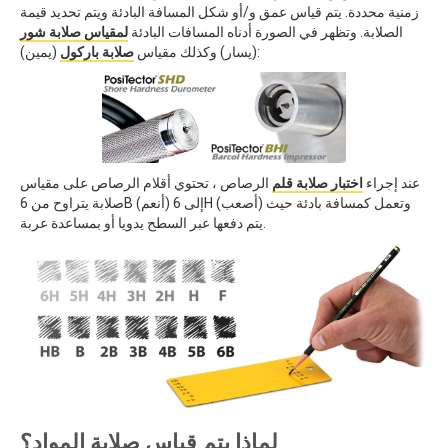
زمنية محددة. يتم قياس عمق و/أو شكل المسافة البادئة ويتم تحديد قيمة
الصلابة. وتظهر في الصورة أدناه المسافات البادئة
لمقياس صلابة شور
(يمين):
(يسار) وكذلك مقياس
صلابة باركول
عند إجراء
اختبار صلابة قلم
الرصاص ، تحتوي أقلام الرصاص على مقياس
صلابة يتراوح من 6B (أنعم) إلى 6H (أصعب) وتعمل كمسافة بادئة حيث
يتم دفعها عبر السطح يدويا أو بمساعدة عربة.
لماذا يتم قياس صلابة المواد؟