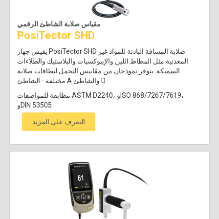
مقياس صلابة الشاطئ الرقمي
PosiTector SHD
يقيس جهاز PosiTector SHD صلابة المسافة البادئة للمواد غير
المعدنية مثل المطاط اللين والإيبوكسيات والبلاستيك والطلاءات
السميكة. يتوفر نموذجان من مقاييس التحمل لنطاقات صلابة
مختلفة - الشاطئ A والشاطئ D.
مطابقة للمواصفات ASTM D2240، وISO 868/7267/7619،
وDIN 53505
التعرف على المزيد