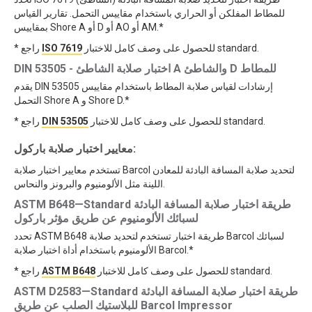
للمطاط المفلكن أو الحراري باستخدام مقاييس التحمل. تقارير القياس
بمقاييس Shore A أو D أو AO أو AM.*
للحصول على وصف كامل للاختبار standard.
ISO 7619
* راجع
DIN 53505 - اختبار صلابة الشاطئ A والشاطئ D للمطاط
يقدم DIN 53505 إرشادات لقياس صلابة المطاط باستخدام مقاييس
التحمل Shore A و Shore D.*
للحصول على وصف كامل للاختبار standard.
DIN 53505
* راجع
معايير اختبار صلابة باركول:
تستخدم معايير اختبار صلابة Barcol لتحديد صلابة المسافة البادئة للمعادن
اللينة مثل الألومنيوم والبرونز والنحاس.
ASTM B648—Standard طريقة اختبار صلابة المسافة البادئة
لسبائك الألومنيوم عن طريق مؤثر باركول
تحدد ASTM B648 طريقة اختبار تستخدم لتحديد صلابة Barcol لسبائك
الألومنيوم باستخدام أداة اختبار صلابة Barcol.*
للحصول على وصف كامل للاختبار standard.
ASTM B648
* راجع
ASTM D2583—Standard طريقة اختبار صلابة المسافة البادئة
للبلاستيك الصلب عن طريق Barcol Impressor