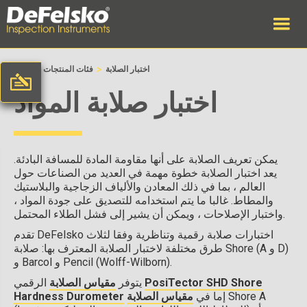
>
>
اختبار الصلابة
فئات المنتجات
وطن
اختبار صلابة المواد
يمكن تعريف الصلابة على أنها مقاومة المادة للمسافة البادئة.
يعد اختبار الصلابة خطوة مهمة في العديد من الصناعات حول
العالم ، بما في ذلك المعادن والألياف الزجاجية والبلاستيك
والمطاط. غالبا ما يتم استخدامه للتصديق على جودة المواد ،
واختبار الإصلاحات ، ويمكن أن يشير إلى فشل الطلاء المحتمل.
تقدم DeFelsko اختبارات صلابة رقمية وتناظرية وفقا لثلاث
طرق مختلفة لاختبار الصلابة المعترف بها: صلابة Shore (A و D)
و Barcol و Pencil (Wolff-Wilborn).
PosiTector SHD Shore
الرقمي
يتوفر
مقياس الصلابة
Shore A
إما في
مقياس الصلابة
Hardness Durometer