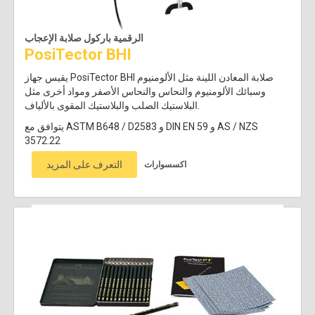
الرقمية باركول صلابة الإعجاب
PosiTector BHI
يقيس جهاز PosiTector BHI صلابة المعادن اللينة مثل الألومنيوم
وسبائك الألومنيوم والنحاس والنحاس الأصفر ومواد أخرى مثل
البلاستيك الصلب والبلاستيك المقوى بالألياف.
يتوافق مع ASTM B648 / D2583 و DIN EN 59 و AS / NZS
3572.22
التعرف على المزيد
اكسسوارات