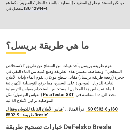
، يمكن استخدام طرق التنظيف (التنظيف بالماء / البخار / القلوية) ، كما هو
.
ISO 12944-4
مفصل في
ما هي طريقة بريسل؟
تقوم طريقة بريسل بأخذ عينات من السطح عن طريق "الاستخلاص
السطحي". وببساطة، تتضمن هذه الطريقة وضع كمية من الماء النقي في
حجرة (رقعة طريقة بريسل) مقابل سطح فولاذي. يقوم الماء بإذابة الأملاح
القابلة للذوبان الموجودة على السطح، مما يرفع التوصيلية الكهربائية
للماء. ثم يقاس هذا المحلول المستخلص باستخدام مقياس التوصيلية
. تحدد الزيادة المقاسة في
PosiTector SST
(مقياس التوصيل) مثل
الموصلية تركيز الأملاح الذائبة.
اقرأ المقال ، "
قياس الأملاح القابلة للذوبان وفقا ل ISO 8502-6 و ISO
".
8502-9 - طريقة Bresle
خيارات تصحيح طريقة DeFelsko Bresle