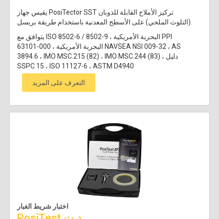
يقيس جهاز PosiTector SST تركيز الأملاح القابلة للذوبان
(التلوث الملحي) على الأسطح المعدنية باستخدام طريقة بريسل.
يتوافق مع ISO 8502-6 / 8502-9 ، البحرية الأمريكية PPI
63101-000 ، البحرية الأمريكية NAVSEA NSI 009-32 ، AS
3894.6 ، IMO MSC.215 (82) ، IMO MSC.244 (83) ، دليل
SSPC 15 ، ISO 11127-6 ، ASTM D4940
التعرف على المزيد
اختبار شريط الغبار
PosiTest د.ت