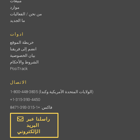
مبيعات
موارد
من نحن / الفعاليات
ما الجديد
ادوات
خريطة الموقع
انضم إلى فريقنا
بيان الخصوصية
الشروط والأحكام
PosiTrack
الاتصال
(الولايات المتحدة الأمريكية وكندا)
1-800-448-3835
+1-315-393-4450
فاكس: +1-315-393-8471
راسلنا عبر
البريد
الإلكتروني