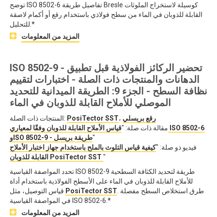
توضح ISO 8502-6 تفاصيل طريقة Bresle كوسيلة لاستخراج الملوثات
القابلة للذوبان في الماء من سطح فولاذي باستخدام رقع أو أكمام لاصقة
للتحليل.*
المزيد من المعلومات
ISO 8502-9 - تحضير الركائز الفولاذية قبل تطبيق
الدهانات والمنتجات ذات الصلة - اختبارات لتقييم
نظافة السطح - الجزء 9: الطريقة الميدانية للتحديد
الموصلي للأملاح القابلة للذوبان في الماء
رقع بريسلي
،
PosiTector SST
المنتجات ذات الصلة:
مقالة ذات صلة: "
قياس الأملاح القابلة للذوبان وفقًا لمعياري ISO 8502-6
"
وISO 8502-9 - طريقة بريسل
فيديو ذو صلة: "
كيفية قياس التلوث بالملح باستخدام جهاز اختبار الأملاح
"
القابلة للذوبان PosiTector SST
تحدد المواصفة القياسية ISO 8502-9 طريقة لتحديد الكثافة السطحية
للأملاح القابلة للذوبان في الماء على الأسطح الفولاذية باستخدام أداة
. طرق استخلاص السطح مفصلة
PosiTector SST
قياس التوصيل، مثل
في المواصفة القياسية ISO 8502-6.*
المزيد من المعلومات