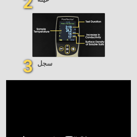
2
3
سجل