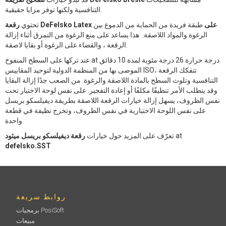
التنافسية ولكنها توفر مزايا حقيقية.
رقعة DeFelsko Latex على
طبقة فريدة من الحماية من الدموع بين
تحتوي
الرغوة والمواد اللاصقة. هذا يساعد على منع الرغوة من التمزق أثناء إزالة
الرقعة ، والقضاء على الرغوة أو بقايا لاصقة.
عند تركها على السطح المنفوخ at درجة حرارة 26 درجة مئوية لمدة 10 دقائق
الموصى بها من المنظمة الدولية لتوحيد المقاييس ISO، تتفكك الرقعة
التنافسية وتلوث السطح بالمادة اللاصقة والرغوة. من الصعب جدًا إزالة البقايا
وقد يتطلب الأمر تنظيفًا مكلفًا أو إعادة التفجير. على نفس لوحة الاختبار تحت
نفس الظروف، يسهل إزالة خيارات الرقعة اللاصقة بطريقة ديفيلسكو بريسل
على نفس اللوحة الاختبارية في نفس الظروف، وتخرج نظيفة في قطعة
واحدة.
at
تعرّف على المزيد حول خيارات
رقعة ديفيلسكو بريسل ميثود
defelsko.SST
روابط سريعة
برمجيات PosiSoft
مبيعات