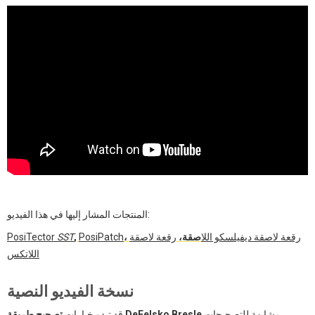
المنتجات المشار إليها في هذا الفيديو:
رقعة لاصقة ديفيلسكو اللا
صقة،
رقعة لاصقة
،
PosiPatch
,
SST
PosiTector
اللاتكس
نسخة الفيديو النصية
مشابهة للتصحيحات
تصحيح طريقة DeFelsko Bresle
قد تبدو خيارات