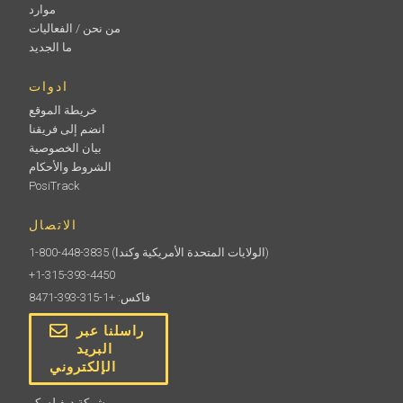
موارد
من نحن / الفعاليات
ما الجديد
ادوات
خريطة الموقع
انضم إلى فريقنا
بيان الخصوصية
الشروط والأحكام
PosiTrack
الاتصال
(الولايات المتحدة الأمريكية وكندا)
1-800-448-3835
+1-315-393-4450
فاكس: +1-315-393-8471
راسلنا عبر
البريد
الإلكتروني
شركة ديفيلسكو