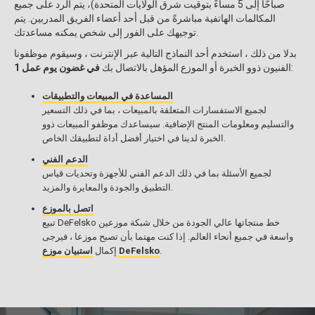
صباحًا إلى 5 مساءً بتوقيت شرق الولايات المتحدة)، يتم الرد على جميع
المكالمات الهاتفية مباشرةً من قبل أحد أعضاء الفريق المدربين. يتم
توجيهك على الفور إلى شخص يمكنه مساعدتك.
بدلا من ذلك ، استخدم أحد النماذج التالية عبر الإنترنت ، وسيقوم موظفونا
:
الفنيون ذوو الخبرة أو الموزع المؤهل بالاتصال بك
في غضون يوم عمل 1
المساعدة في المبيعات والتطبيقات
لجميع الاستفسارات المتعلقة بالمبيعات ، بما في ذلك التسعير
والتسليم ومعلومات المنتج الإضافية. سيساعدك موظفو المبيعات ذوو
الخبرة لدينا في اختيار أفضل أداة لتطبيقك الخاص.
الدعم الفني
لجميع الأسئلة بما في ذلك الدعم الفني للأجهزة وتحديات قياس
التطبيق والجودة والمعايرة والمزيد.
اتصل بالموزع
تبيع DeFelsko خط منتجاتها عالي الجودة من خلال شبكة موزعين
واسعة في جميع أنحاء العالم. إذا كنت مهتما بأن تصبح موزعا ، فيرجى
.
استبيان موزع DeFelsko
إكمال