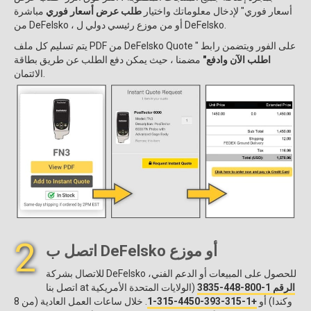
أسعار فوري" لإدخال معلوماتك واختيار
طلب عرض أسعار فوري
مباشرة
من DeFelsko ، أو من موزع رئيسي دولي ل DeFelsko.
يتم تسليم كل ملف PDF من DeFelsko Quote على الفور ويتضمن رابط "
اطلب الآن وادفع"
مضمنا ، حيث يمكن دفع الطلب عن طريق بطاقة
الائتمان.
2
اتصل ب DeFelsko أو موزع
للاتصال بشركة DeFelsko للحصول على المبيعات أو الدعم الفني،
الرقم 1-800-448-3835
(الولايات المتحدة الأمريكية
اتصل بنا at
وكندا) أو
+1-315-393-4450-315-1
. خلال ساعات العمل العادية (من 8