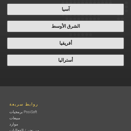
آسيا
الشرق الأوسط
أفريقيا
أستراليا
روابط سريعة
برمجيات PosiSoft
مبيعات
موارد
من نحن / الفعاليات