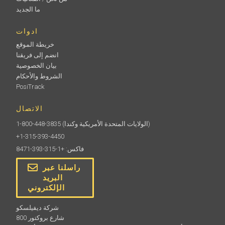
ما الجديد
ادوات
خريطة الموقع
انضم إلى فريقنا
بيان الخصوصية
الشروط والأحكام
PosiTrack
الاتصال
(الولايات المتحدة الأمريكية وكندا)
1-800-448-3835
+1-315-393-4450
فاكس: +1-315-393-8471
راسلنا عبر
البريد
الإلكتروني
شركة ديفيلسكو
800 شارع بروكتور