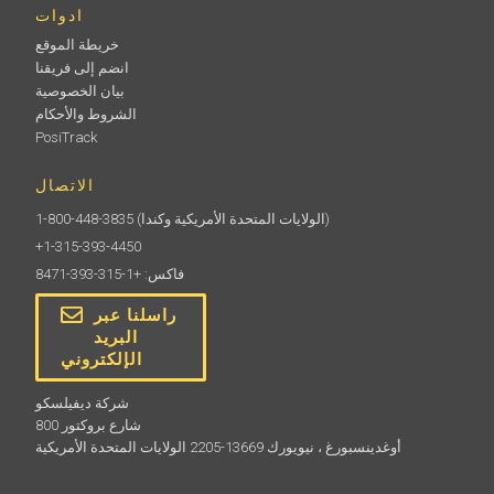
ادوات
خريطة الموقع
انضم إلى فريقنا
بيان الخصوصية
الشروط والأحكام
PosiTrack
الاتصال
(الولايات المتحدة الأمريكية وكندا)
1-800-448-3835
+1-315-393-4450
فاكس: +1-315-393-8471
راسلنا عبر
البريد
الإلكتروني
شركة ديفيلسكو
800 شارع بروكتور
أوغدينسبورغ ، نيويورك 13669-2205 الولايات المتحدة الأمريكية