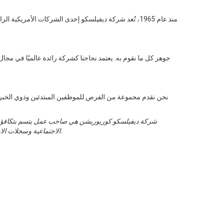
منذ عام 1965، تُعد شركة ديفيلسكو إحدى الشركات الأمر
نحن نقدم مجموعة من الفرص للموظفين المبتدئين وذوي الخبرة 
شركة ديفيلسكو كوربوريشن هي صاحب عمل يتسم بتكافؤ الف
الاجتماعية وسجلات الاعتقال والإدانة أو أي تصنيفات أخرى محمية وفقًا لجميع القوانين الفيدرالية وقوانين ولاية نيويورك والقوانين المحلية التي تحكم عدم التمييز في التوظيف.