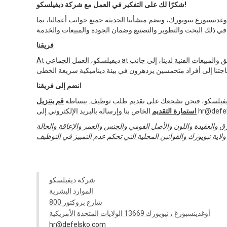
شكرًا لك على التفكير في العمل مع شركة ديفيلسكو!
أوغدنسبورغ بنيويورك، وتضم منشأتنا الحديثة جميع جوانب أعمالنا، بما
ة والمبيعات والخدمة.
فريقنا
At ديفيلسكو، العمل الجماعي at جوهر كل ما نقوم به. يعتمد نجاحنا كشركة رائدة عالميًا في مجال أدوات الاختبار والقياس على التعاون المستمر بين فرق الهندسة والتصنيع والتسويق والمبيعات الفنية لدينا، إلى جانب
انضم إلى فريقنا
مع ديفيلسكو، فنحن نشجعك على تقديم طلب توظيف. ببساطة
قم بتنزيل
لكتروني إلى hr@defelsko.com.
استمارة التقديم
العقيدة واللون والأصل القومي والجنس والعمر والإعاقة والحالة
شركة ديفيلسكو
الموارد البشرية
800 شارع بروكتور
أوغدينسبورغ ، نيويورك 13669 الولايات المتحدة الأمريكية
hr@defelsko.com