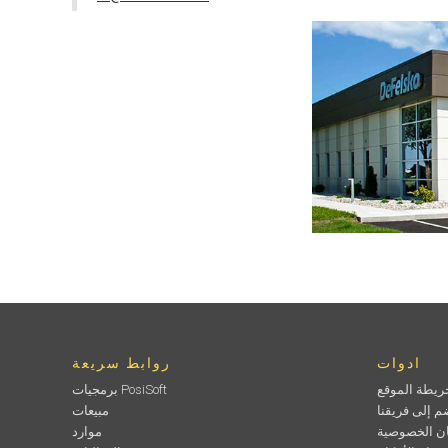
ادوات
روابط سريعة
ريطة الموقع
برمجيات PosiSoft
م إلى فريقنا
مبيعات
ان الخصوصية
موارد