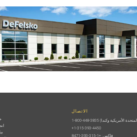
الاتصال
خ
1-800-448-3835
انض
+1-315-393-4450
بي
فاكس: +1-315-393-8471