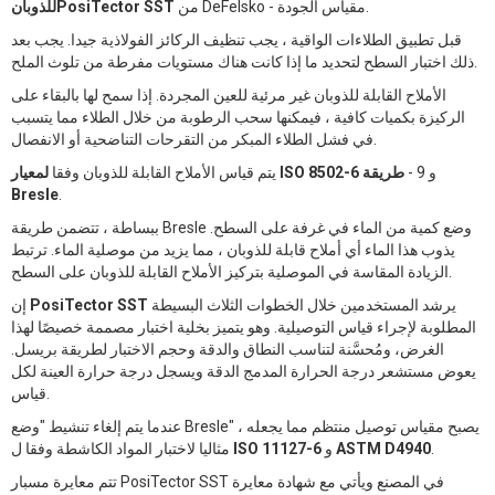
من DeFelsko - مقياس الجودة.
للذوبانPosiTector SST
قبل تطبيق الطلاءات الواقية ، يجب تنظيف الركائز الفولاذية جيدا. يجب بعد
ذلك اختبار السطح لتحديد ما إذا كانت هناك مستويات مفرطة من تلوث الملح.
الأملاح القابلة للذوبان غير مرئية للعين المجردة. إذا سمح لها بالبقاء على
الركيزة بكميات كافية ، فيمكنها سحب الرطوبة من خلال الطلاء مما يتسبب
في فشل الطلاء المبكر من التقرحات التناضحية أو الانفصال.
و 9 -
طريقة
لمعيار ISO 8502-6
يتم قياس الأملاح القابلة للذوبان وفقا
Bresle
.
ببساطة ، تتضمن طريقة Bresle وضع كمية من الماء في غرفة على السطح.
يذوب هذا الماء أي أملاح قابلة للذوبان ، مما يزيد من موصلية الماء. ترتبط
الزيادة المقاسة في الموصلية بتركيز الأملاح القابلة للذوبان على السطح.
يرشد المستخدمين خلال الخطوات الثلاث البسيطة
PosiTector SST
إن
المطلوبة لإجراء قياس التوصيلية. وهو يتميز بخلية اختبار مصممة خصيصًا لهذا
الغرض، ومُحسَّنة لتناسب النطاق والدقة وحجم الاختبار لطريقة بريسل.
يعوض مستشعر درجة الحرارة المدمج الدقة ويسجل درجة حرارة العينة لكل
قياس.
عندما يتم إلغاء تنشيط "وضع Bresle" ، يصبح مقياس توصيل منتظم مما يجعله
.
ASTM D4940
و
ISO 11127-6
مثاليا لاختبار المواد الكاشطة وفقا ل
تتم معايرة مسبار PosiTector SST في المصنع ويأتي مع شهادة معايرة