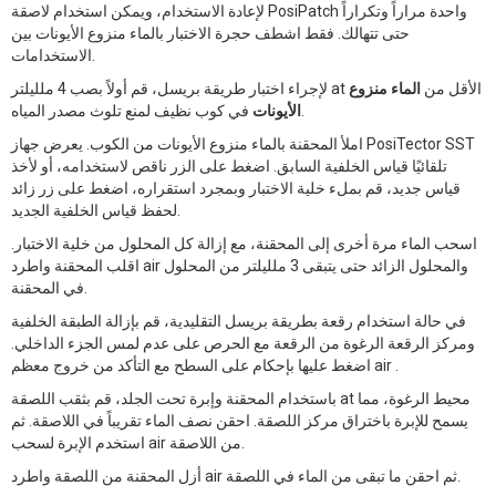
لإعادة الاستخدام، ويمكن استخدام لاصقة PosiPatch واحدة مراراً وتكراراً
حتى تتهالك. فقط اشطف حجرة الاختبار بالماء منزوع الأيونات بين
الاستخدامات.
لإجراء اختبار طريقة بريسل، قم أولاً بصب 4 ملليلتر at الأقل من
الماء منزوع
في كوب نظيف لمنع تلوث مصدر المياه.
الأيونات
املأ المحقنة بالماء منزوع الأيونات من الكوب. يعرض جهاز PosiTector SST
تلقائيًا قياس الخلفية السابق. اضغط على الزر ناقص لاستخدامه، أو لأخذ
قياس جديد، قم بملء خلية الاختبار وبمجرد استقراره، اضغط على زر زائد
لحفظ قياس الخلفية الجديد.
اسحب الماء مرة أخرى إلى المحقنة، مع إزالة كل المحلول من خلية الاختبار.
اقلب المحقنة واطرد air والمحلول الزائد حتى يتبقى 3 ملليلتر من المحلول
في المحقنة.
في حالة استخدام رقعة بطريقة بريسل التقليدية، قم بإزالة الطبقة الخلفية
ومركز الرقعة الرغوة من الرقعة مع الحرص على عدم لمس الجزء الداخلي.
اضغط عليها بإحكام على السطح مع التأكد من خروج معظم air .
باستخدام المحقنة وإبرة تحت الجلد، قم بثقب اللصقة at محيط الرغوة، مما
يسمح للإبرة باختراق مركز اللصقة. احقن نصف الماء تقريباً في اللاصقة. ثم
استخدم الإبرة لسحب air من اللاصقة.
أزل المحقنة من اللصقة واطرد air ثم احقن ما تبقى من الماء في اللصقة.