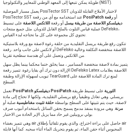
طويلة يمكن تتبعها إلى المعهد الوطني للمعايير والتكنولوجيا (NIST).
يعمل مسبار الموصلية PosiTector SST لاختبار الأملاح القابلة للذوبان
أو
رقعة
PosiPatch
PosiTector SST عند استخدامه مع أي من رقعة
ديفيلسكو اللاصقة من طريقة
بيسل
أو رقعة
اللاتكس اللاصقة
على تبسيط
عملية قياس التلوث بالملح القابل للذوبان. مثل جميع منتجات DeFelsko،
تحتوي كل مجموعة على كل ما تحتاجه لبدء القياس.
تتكون رقع طريقة بريسل التقليدية من حلقة رغوة لاصقة مع ورقة بلاستيكية
أو لاتكس على جانب واحد. رقعة DeFelsko اللاصقة منخفضة التكلفة وخالية
من اللاتكس وتعمل على أي هندسة سطحية تقريبا.
يتميز بمادة لاصقة منخفضة المسامير ، مما يخلق ختما محكما بينما يظل سهل
الإزالة دون ترك أي بقايا رغوة. تتميز رقعة DeFelsko Latex اللاصقة بعلامات
تبويب لسهولة الإزالة وطبقة TearGuard لمنع ترك المادة اللاصقة على
السطح.
PosiPatch ديفيلسكو PosiPatch الثورية
على تبسيط طريقة
تعمل
بريسلي. وهي تعادل وظيفياً رقع بريسلي التقليدية، ولكنها لا تحتاج إلى مادة
لاصقة، حيث يتم تثبيتها على السطح بواسطة
حلقة تثبيت مغناطيسية
صلبة أو
مرنة
. وهي مزودة بمنفذ مدمج يسمح بحقن السائل باستخدام أنبوب صرف
بولي بروبيلين غير حاد مما يزيل الإبر الحادة من الاختبار.
وهي تتميز بغشاء air حاصل على براءة اختراع، والذي يقوم تلقائياً بإطلاق air
المحبوس أثناء حقن الماء، ثم يقوم بتحريك الماء أثناء سحبه. كما أنها قابلة