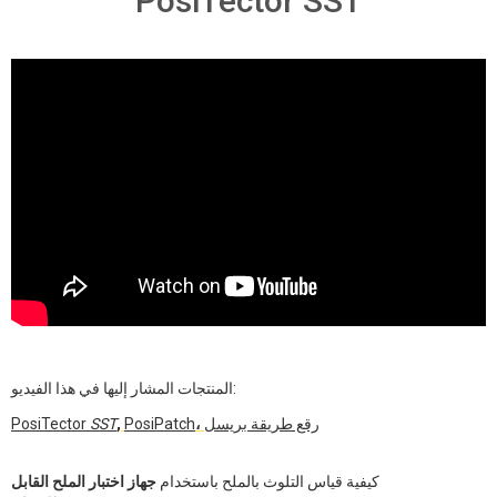
PosiTector SST
المنتجات المشار إليها في هذا الفيديو:
رقع طريقة بريسل
،
PosiPatch
,
SST
PosiTector
كيفية قياس التلوث بالملح باستخدام
جهاز اختبار الملح القابل