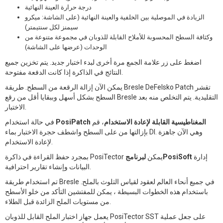
درجة حرارة العينة النهائية
الزيادة في الموصلية بين الخلفية والعينة النهائية (على الشاشة: ميكرو
سيمنز لكل سنتيمتر)
وكثافة السطح المحسوبة للأملاح القابلة للذوبان في مجموعة متنوعة من
الوحدات (عرضها على الشاشة)
اضغط على زر علامة الجمع مرة أخرى لبدء اختبار جديد. يتم تخزين جميع
النتائج في الذاكرة إذا كانت الدفعة مفتوحة.
يمكن الآن إزالة الرقعة من السطح. طريقة Bresle DeFelsko Patch تقشر
السطح بشكل أسهل وببقايا أقل من رقع Bresle التقليدية. يتم التخلص منه بعد
الاختبار.
PosiPatch المغناطيسية القابلة لإعادة الاستخدام
، قم
في حالة استخدام
بإزالتها من على السطح واشطف حجرة الاختبار بماء DI. وهي الآن جاهزة
لإعادة الاستخدام.
إدارة
لبرنامجPosiSoft
بمجرد حفظ القراءة في ذاكرة PosiTector يمكن
البيانات وإنشاء تقارير احترافية.
تم استخدام طريقة Bresle في جميع أنحاء العالم لعقود لقياس التلوث بالملح.
باستخدام هذه الخطوات البسيطة ، يمكن للمفتشين التأكد من خلو الأسطح
من مستويات الملح الزائدة قبل الطلاء.
يعمل جهاز اختبار الملح القابل للذوبان PosiTector SST على جعل عملية