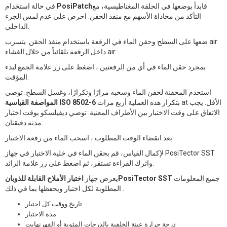
فابدأ بوضعها في الحلقة المغناطيسية، مع
PosiPatch
في حالة استخدام
التأكد من محاذاة الأسهم مع منفذ الحقن. احرص على عدم لمس الجزء
الداخلي.
ضعها على السطح وحقن الماء في الرقعة باستخدام منفذ الحقن. يتسرب air
داخل الرقعة تلقائياً من خلال الغشاء air.
بمجرد حقن الماء في أي من الرقعتين ، اضغط على زر علامة الجمع لبدء
المؤقت.
استخدم المحقنة لحقن الماء وسحبه مرارًا وتكرارًا، وغسل السطح. توصي
بتكرار هذه العملية أربع مرات at الأقل. يجب
المواصفة القياسية ISO 8502-6
الاتفاق على وقت الاختبار بين الأطراف المعنية. توصي ديفيلسكو بوقت اختبار
مدته دقيقتان.
بعد انقضاء الوقت المطلوب ، اسحب الماء من رقعة الاختبار.
لإكمال القياس، قم بحقن الماء في خلية الاختبار في جهاز PosiTector SST
واترك القراءة تستقر، ثم اضغط على زر علامة الزائد.
جميع المعلومات
اختبار الأملاح القابلة للذوبانPosiTector SST
يعرض جهاز
المطلوبة لكل اختبار ويحفظها بما في ذلك .
تاريخ ووقت كل اختبار
مدة الاختبار
درجة حرارة عينة الخلفية بالدرجات المئوية أو الفهرنهايت