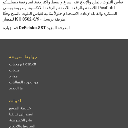
قياس التلوث بالملح والإبلاغ عنه أسرع وأبسط وأكثر دقة. تُعد رقعة ديفيلسكو
اللاصقة والرقعة اللاصقة والرقعة اللاتكسية، وطريقة بوسي PosiPatch
المبتكرة والقابلة لإعادة الاستخدام حلولاً مثالية لقياس التلوث بالملح وفقًا
طريقة بريسل.
ISO 8502-6/9 -
للمعيار
لمعرفة المزيد.
DeFelsko.SST
قم بزيارة
روابط سريعة
برمجيات PosiSoft
مبيعات
موارد
من نحن / الفعاليات
ما الجديد
ادوات
خريطة الموقع
انضم إلى فريقنا
بيان الخصوصية
الشروط والأحكام