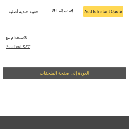
DFT إف تي إف
Add to Instant Quote
حقيبة جلدية أصلية
للاستخدام مع
PosiTest
DFT
العودة إلى صفحة الملحقات