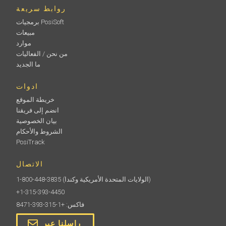
روابط سريعة
برمجيات PosiSoft
مبيعات
موارد
من نحن / الفعاليات
ما الجديد
ادوات
خريطة الموقع
انضم إلى فريقنا
بيان الخصوصية
الشروط والأحكام
PosiTrack
الاتصال
(الولايات المتحدة الأمريكية وكندا)
1-800-448-3835
+1-315-393-4450
فاكس: +1-315-393-8471
راسلنا عبر