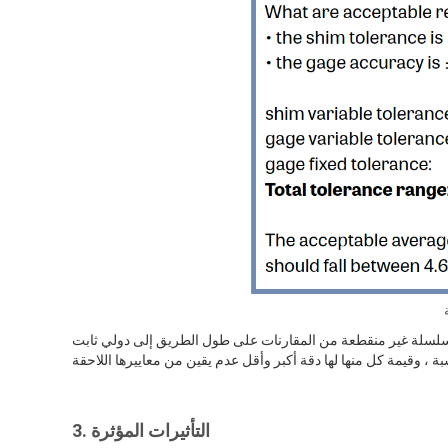
قطعة من المقارنات على طول الطريق إلى دولي ثابت standard هذا مقبول عموما على أنه
3. التأثيرات المؤثرة