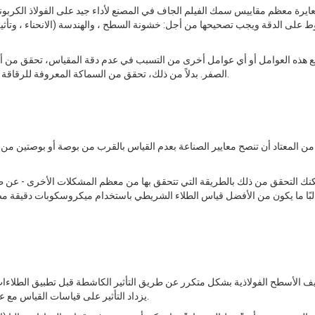
عايرة معظم مقاييس سمك الفيلم الجاف في المصنع لأداء جيد على الفولاذ الكربو
على الدقة ويجب تصحيحها من أجل: خشونة السطح ، والهندسة (الانحناء ، وتأثير
ع هذه العوامل أو أي عوامل أخرى من التسبب في عدم دقة المقياس، تحقق من 
تفاوت المقياس المسموح به at الصفر. بدلاً من ذلك، تحقق من السماكة المعروفة للرقاقة الموضوعة فوق الركيزة غير المطلية.
من المعتاد أن تنصح معايير الصناعة بعدم القياس بالقرب من بوصة أو بوصتين من ا
نك التحقق من ذلك بالطريقة التي تتحقق بها من معظم المشكلات الأخرى - عن
يف الأسطح الفولاذية بشكل متكرر عن طريق التأثير الكاشطة قبل تطبيق الطلاءات 
يزداد التأثير على قياسات القياس مع عمق الملف الشخصي ويعتمد أيضا على تصميم المسبار وسمك الطلاء.