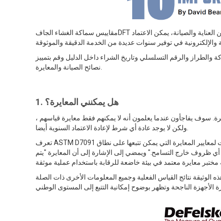
مقاييس سماكة الغشاء الجافDFT المحمولة باليد هي أدوات فحص شائعة يستخدمها أخصائيو التطبيق والمفتشون. وبقليل من العناية والصيانة، يمكن الاعتماد
اركة والطراز والرقم التسلسلي وتاريخ الشراء داخل الدليل وقم بتمييز
نصائح الصيانة والمعايرة.
1. هل يمكنني المعايرة؟
سوف يفاجأون عندما يعلمون أنه لا يمكنهم فقط معايرة قياسهم ،
ولكن لا يوجد عادة أي شرط لإعادة الاعتماد السنوية أيضا.
تعرف ASTM D7091 المعايرة بأنها "عملية عالية المستوى وخاضعة للرقابة وموثقة للحصول على قياسات لمعايير المعايرة التي يمكن تتبعها على نطاق
 أي ظروف خارج التسامح." ويمضي إلى الإشارة إلى أن المعايرة "يتم
ايرة إلى إصدار مستند يسمى شهادة المعايرة (الشكل 1). تسجل هذه الوثيقة نتائج القياس الفعلية وجميع المعلومات الأخرى ذات الصلة