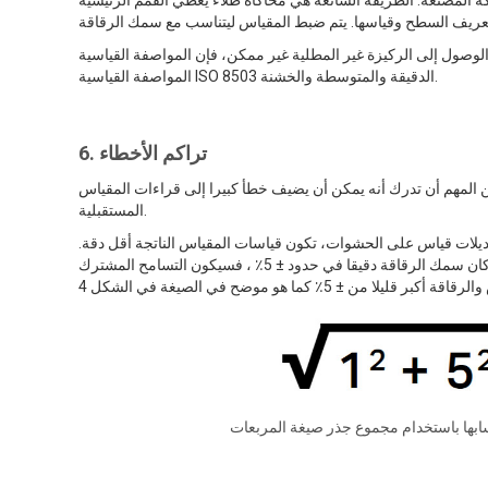
المستخدم باتباع تعليمات الشركة المصنعة. الطريقة الشائعة هي محاكاة طلاء يغطي القمم الرئيسية
 إلى الركيزة غير المطلية غير ممكن، فإن المواصفة القياسية ISO 19840 تحتوي على قيم تصحيحية لطرحها من قراءات DFT على درجات
المواصفة القياسية ISO 8503 الدقيقة والمتوسطة والخشنة.
6. تراكم الأخطاء
 المهم أن تدرك أنه يمكن أن يضيف خطأ كبيرا إلى قراءات المقياس
المستقبلية.
عديلات قياس على الحشوات، تكون قياسات المقياس الناتجة أقل دقة.
على سبيل المثال ، إذا كانت دقة المقياس الذي تمت معايرته بشكل صحيح ± 1٪ وكان سمك الرقاقة دقيقا في حدود ± 5٪ ، فسيكون التسامح المشترك