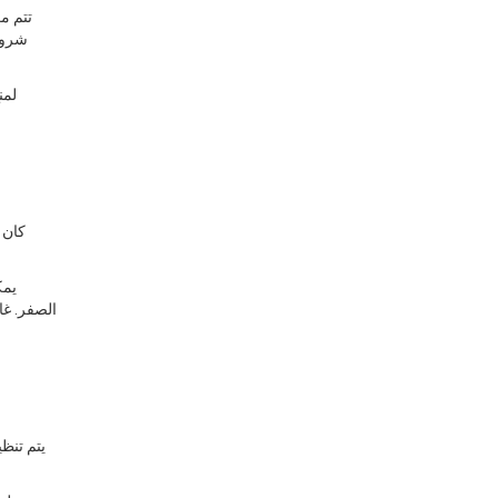
تتم م
شروط 
لمن
كان 
يمك
يتم تنظ