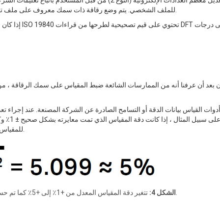
يمكن تعديل معظم العدادات الإلكترونية (النوع 2) من قبل 
للملف الشخصي. يتم وضع رقاقة ذات سمك معروف على ملف تعريف السطح وقياسها. يتم ضبط المقياس ليتناسب مع سمك الرقاقة.
إذا كان الوصول
ن بعد أن عرفنا أنه من الممارسات الشائعة ضبط المقياس على سمك الرقاقة ، من
وات القياس بيانات الدقة أو التسامح الصادرة عن الشركة المصنعة. عند إجراء ت
للمقياس والرقاقة أكبر قليلا من ± 5٪ كما هو موضح في الصيغة في الشكل 4.
تتغير دقة المقياس المعدل من +1٪ إلى +5٪ كما تم حسابها باستخدام مجموع جذر صيغة المربعات.
الشكل 4: