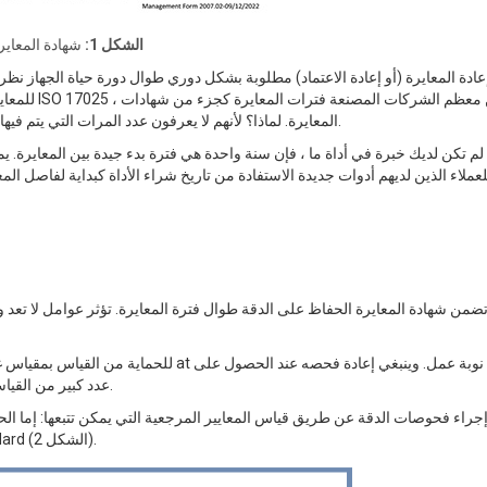
الشكل 1:
شهادة المعاير
عادة المعايرة (أو إعادة الاعتماد) مطلوبة بشكل دوري طوال دورة حياة الجهاز نظ
للمعايرة هو 
المعايرة. لماذا؟ لأنهم لا يعرفون عدد المرات التي يتم فيها استخدام المقياس ، والبيئة التي يتم استخدامه فيها ، ومدى العناية به.
 لم تكن لديك خبرة في أداة ما ، فإن سنة واحدة هي فترة بدء جيدة بين المعايرة. 
لعملاء الذين لديهم أدوات جديدة الاستفادة من تاريخ شراء الأداة كبداية لفاصل المع
 تضمن شهادة المعايرة الحفاظ على الدقة طوال فترة المعايرة. تؤثر عوامل لا تع
للحماية من القياس بمقياس غير دقيق، يجب الت
عدد كبير من القياسات، أو في حالة سقوط المقياس أو الاشتباه في إعطائه نتائج خاطئة.
إجراء فحوصات الدقة عن طريق قياس المعايير المرجعية التي يمكن تتبعها: إما
القراءات ضمن التفاوتات المجمعة لكل من المقياس والمرجع standard (الشكل 2).