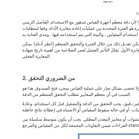
ة
را لأن دقة معظم أجهزة القياس تتدهور مع الاستخدام. الفاصل الزمني
الفترة المحددة بين عمليات إعادة معايرة الأداة. وفقا لمتطلبات ISO 17025 ، لا تتضمن معظم الشركات المصنعة فترات المعايرة كجزء من شهادات
يمكن تعديل ذلك من خلال الخبرة والتحقق المنتظم (انظر أدناه). يمكن
ايرة الأول. يقلل التأثير الضئيل لعمر الصلاحية من أهمية تاريخ شهادة
المعايرة الفعلي.
2. من الضروري التحقق
د ولا تحصى بشكل ضار على عملية القياس بمجرد فتح الصندوق. هذا هو
السبب في أن معظم المعايير تتطلب التحقق المنتظم من الدقة.
حقق من الدقة والتشغيل قبل كل استخدام، وعادةً at بداية كل نوبة عمل. وينبغي إعادة فحصه عند الحصول على
 الحشوات أو معايير المعدن المطلي. يجب أن يكون متوسط سلسلة من