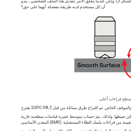
يتم تعليم المستخدمين أن "نمط المرساة" هذا يمكن أن يتسبب في قراءة العدادات عاليا (الشكل 3). ولكن عندما يتعلق الأمر بتعديل هذا الملف الشخصي ، يبدو
أن كل مستخدم لديه طريقة مفضلة. أيهما على حق؟
) بمقاييس غير خطية لا يمكن ضبطها. ولذلك، يتم حساب متوسط عشرة قياسات سطحية عارية at الأقل لتوليد قراءة