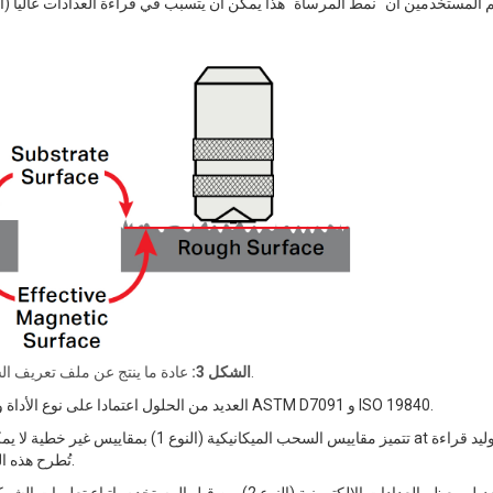
عادة ما ينتج عن ملف تعريف السطح قراءات أعلى.
الشكل 3:
يقترح SSPC-PA 2 العديد من الحلول اعتمادا على نوع الأداة والموقف الخاص. تم اقتراح طرق مماثلة من قبل ASTM D7091 و ISO 19840.
تتميز مقاييس السحب الميكانيكية (النوع 1
المعدن الأساسي (BMR). تُطرح هذه القيمة من قراءات سُمك الطلاء المستقبلية.