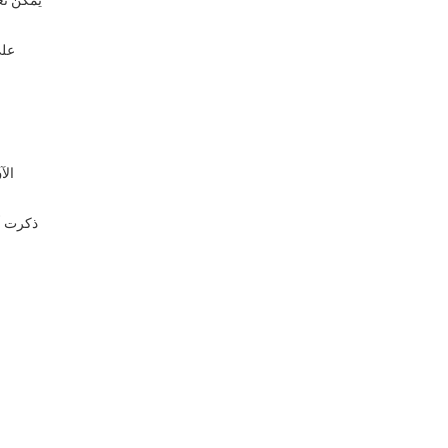
الآ
ذكرت أد