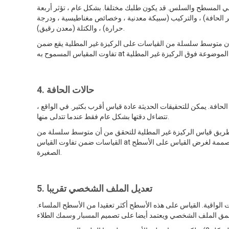
ني المسطح والسلس. قد يكون طلبك مختلفا. بشكل عام ، تؤثر أربعة
 الحافة) ، والتركيب (سبيكة معدنية ، وخصائص مغناطيسية ، ودرجة
حرارة) ، والكتلة (معدن رقيق).
أن متوسط سلسلة من القياسات على الركيزة غير المطلية يقع ضمن
4. حالات الحافة
لحافة. يمكن للتحقيقات الحديثة عادة قياس أقرب بكثير. في الواقع ،
تتضاءل دقتها بشكل عام فقط عندما تتدلى منها.
 طريق قياس الركيزة غير المطلية للتحقق من أن متوسط سلسلة من
القياسات ضمن تفاوت القياس at الصفر. غالبًا ما يكون من الأفضل قياس الطلاء الشريطي باستخدام ميكروسكوبات دقيقة مصممة لغرض القياس على الأسطح
الصغيرة.
5. تعديل الملف الشخصي تقريبا
الواقية. القياس على هذه الأسطح أكثر تعقيدا من الأسطح الملساء.