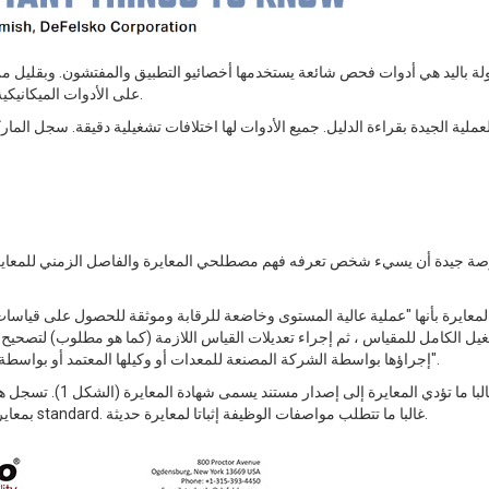
على الأدوات الميكانيكية والإلكترونية في توفير سنوات عديدة من الخدمة الدقيقة والموثوقة.
العملية الجيدة بقراءة الدليل. جميع الأدوات لها اختلافات تشغيلية دقيقة. سجل الم
ة جيدة أن يسيء شخص تعرفه فهم مصطلحي المعايرة والفاصل الزمني للمعايرة. 
غيل الكامل للمقياس ، ثم إجراء تعديلات القياس اللازمة (كما هو مطلوب) لتصحيح
إجراؤها بواسطة الشركة المصنعة للمعدات أو وكيلها المعتمد أو بواسطة مختبر معايرة معتمد في بيئة خاضعة للرقابة باستخدام عملية موثقة".
غالبا ما تؤدي المع
بمعايرة الأجهزة الناجحة وتظهر بوضوح إمكانية التتبع إلى المستوى الوطني standard. غالبا ما تتطلب مواصفات الوظيفة إثباتا لمعايرة حديثة.