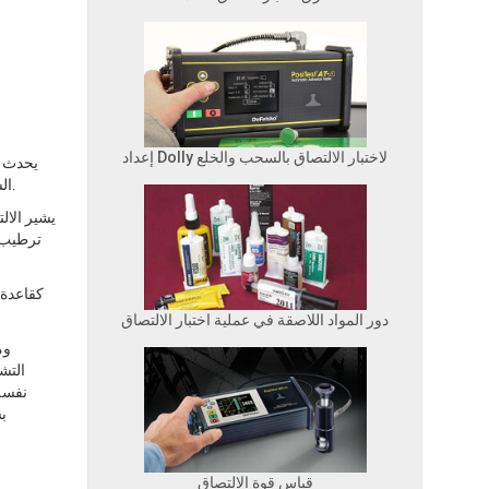
إعداد Dolly لاختبار الالتصاق بالسحب والخلع
يحدث ا
السطح. ستزيد ملامح الصنفرة الأعمق والأكبر من التصاق الطلاء بينما تعيق الملامح الضحلة والأسطح الأكثر نعومة قدرة الطلاء على الالتصاق بشكل كاف.
يشير الال
ترطيب ك
كقاعدة 
دور المواد اللاصقة في عملية اختبار الالتصاق
وم
التش
نفسه
بش
قياس قوة الالتصاق