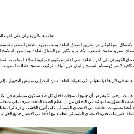
هناك عاملان يؤثران على قدرة الطلاء على الالتصاق بالسطح: الالتصاق الميكانيكي والالتصاق الكيميائي.
لالتصاق الميكانيكي عن طريق التصاق الطلاء بملف تعريف خدش الصنفرة للسطح وع
تصاق الكيميائي إلى قدرة الطلاء على الالتزام بكيمياء تركيبة الطلاء. المكونات ال
افية لاختراق مسام السطح والبلل حول ألياف الركيزة. تسمح خلطات المذيبات لنظ
عامة في الارتقاء بالمقياس في تقنيات الطلاء ، من اللك إلى ورنيش التحويل ، إل
ع ذلك ، يجب ألا يفترض أن جميع المنتجات داخل كل فئة ستكون متساوية في الأ
طيب المسؤولية النهائية عن التحقق من أن نظام الطلاء المحدد سوف يفي بمتطلب
 أيضا مستويات مختلفة من الالتصاق الكيميائي على أنواع الخشب والركائز المخ
كل كبير على قدرة الالتصاق الكيميائي للطلاء. مع الأخذ في الاعتبار جميع العوامل 