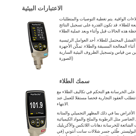
الاعتبارات البيئية
ات الواقية. يتم تغطية التوصيات والمتطلبات
ة للطلاء. قد تكون القدرة على تسجيل النتائج
لفشل المحتمل للطلاء. أحد العوامل الرئيسية
ناء المعالجة المسبقة والطلاء. تمكّن الأجهزة
لكين من قياس وتسجيل الظروف البيئية السارية
الصورة)
سمك الطلاء
ى الخرسانة هو التحكم في تكاليف الطلاء مع
ا تتطلب العقود التجارية فحصا مستقلا للعمل عند
الانتهاء.
الأغراض بما في ذلك المظهر التجميلي والمتانة
العناصر مثل الرطوبة والملح والمواد الكيميائية
الشائعة للخرسانة دهانات اللاتكس والأكريليك
 البوليستر. طُلي جسر شلالات سانت أنتوني (في