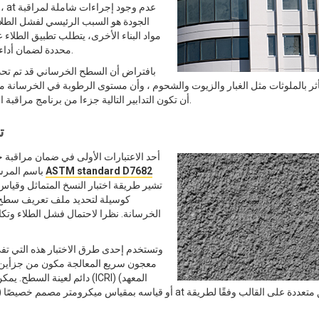
ف
الجودة هو السبب الرئيسي لفشل الطلاء
مواد البناء الأخرى، يتطلب تطبيق الطلاء 
محددة لضمان أداء الطلاء وطول عمره.
بافتراض أن السطح الخرساني قد تم تحدي
يتأثر بالملوثات مثل الغبار والزيوت والشحوم ، وأن مستوى الرطوبة في الخرسانة 
أن تكون التدابير التالية جزءا من برنامج مراقبة الجودة لتطبيق الطلاء.
ت
أحد الاعتبارات الأولى في ضمان مراقبة 
ASTM standard D7682
باسم المرساة أو "الملف الشخصي" السطحي) مع الطلاء المراد تطبيقه. الأخيرة
الخرسانة. نظرا لاحتمال فشل الطلاء وتك
وتستخدم إحدى طرق الاختبار هذه التي تف
معجون سريع المعالجة مكون من جزأين.
دائم لعينة السطح. يمكن مقا