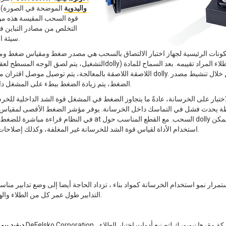
واليدوية
الموضحة في الصورة) ال
قوة السحب المقيسة هذه مؤشر
التخلص من مصادر التباين ف
dollies سيئة الإعداد، تصبح نتائج اختبار الالتصاق أكثر جدوى ويمكن التنبؤ بها.
كونات الرئيسية لجهاز اختبار الالتصاق بالسحب هي مصدر ضغط ومقياس ضغط ومش
التشغيل، يتم لصق الوجه المسطح لعقب السحبdolly) بالطلاء المراد تقييمه
اللاصقة اللاصقة بالمعالجة، يتم توصيل موصل اقتران من المشغل dolly. من خ
الضغط، يتم زيادة الضغط ببطء على المشغل داخل النظام.
اختبار على الخرسانة، عادةً ما يتجاوز الضغط في المشغل قوة الشد الداخلية للخرس
في النظام قراءة مباشرة للضغط الذي حدث at السحب. مع القطع الم
استخدام الأداة لقياس قوة الشد للخرسانة غير المغلفة، وكذلك إصلاحات الخرسانة.
تمرار نمو استخدام الخرسانة كمواد بناء ، تزداد الحاجة أيضا إلى وضع تدابير مناس
التدابير طول عمر كل من الطلاء والهيكل الأساسي وهي مساهم أساسي في تلبية توقعات التكلفة والأداء.
ديفيد بي