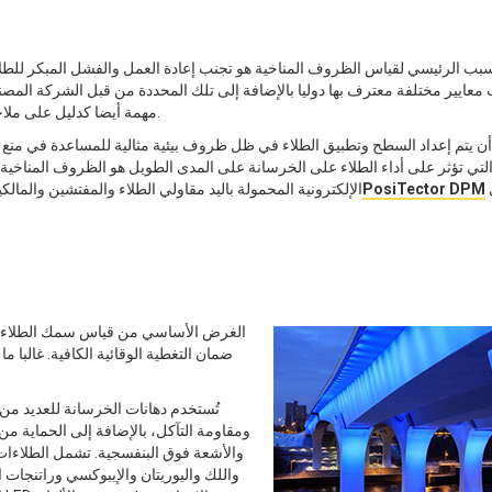
سبب الرئيسي لقياس الظروف المناخية هو تجنب إعادة العمل والفشل المبكر للطلاء
عايير مختلفة معترف بها دوليا بالإضافة إلى تلك المحددة من قبل الشركة المصنع
مهمة أيضا كدليل على ملاحظة هذه الحالات قبل وأثناء وبعد عملية الطلاء.
ن يتم إعداد السطح وتطبيق الطلاء في ظل ظروف بيئية مثالية للمساعدة في منع ا
لتي تؤثر على أداء الطلاء على الخرسانة على المدى الطويل هو الظروف المناخية أث
في
PosiTector DPM
الإلكترونية المحمولة باليد مقاولي الطلاء والمفتشين والما
الغرض الأساسي من قياس سمك الطلاء عل
ضمان التغطية الوقائية الكافية. غالبا م
تُستخدم دهانات الخرسانة للعديد من 
ومقاومة التآكل، بالإضافة إلى الحماية من 
والأشعة فوق البنفسجية. تشمل الطلاءات 
واللك واليوريتان والإيبوكسي وراتنجات