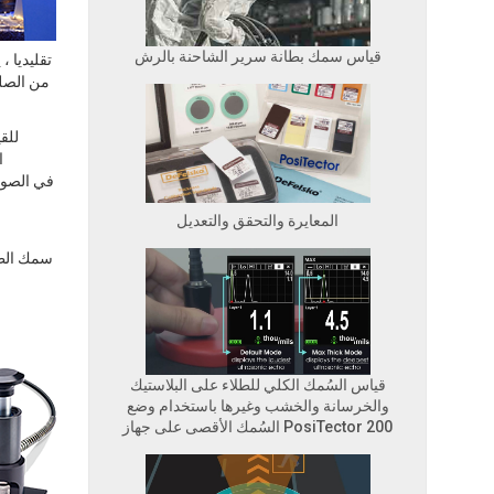
قياس سمك بطانة سرير الشاحنة بالرش
تقليديا 
من الصلب
ا
المعايرة والتحقق والتعديل
قياس السُمك الكلي للطلاء على البلاستيك
والخرسانة والخشب وغيرها باستخدام وضع
السُمك الأقصى على جهاز PosiTector 200