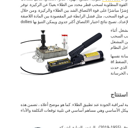
قوة المطلوبة لسحب قطر محدد من الطلاء بعيدًا عن الركيزة. توفر
ًا مباشرًا على قوة الالتصاق الشد بين الطلاء والركيزة. ومن خلال
ي قوة السحب، مثل فشل الرابطة غير المقصودة بين المادة اللاصقة
غل. أثناء
. بعد السماح للمادة
لال تنشيط مصدر
انة نفسها،
at هذه النقطة يحدث فشل في التماسك داخل الخرسانة. يوفر مؤشر الضغط الأقصى لمقياس الضغط
ناسب حول dolly يمكن
استنتاج
بة لمراقبة الجودة عند تطبيق الطلاء. كما هو موضح أعلاه ، تضمن هذه
ميش
(1955-2019) ، الرئيس السابق لشركة DeFelsko Corporation ، وهي شركة مقرها نيويورك لتصنيع أدوات اختبار الطلاء