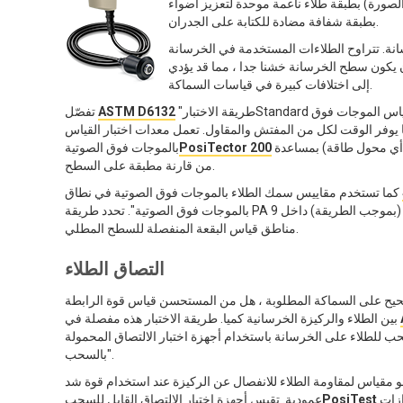
لصورة) بطبقة طلاء ناعمة موحدة لتعزيز أضواء LED متعددة الألوان at وتم الانتهاء منه
بطبقة شفافة مضادة للكتابة على الجدران.
سانة. تتراوح الطلاءات المستخدمة في الخرسانة
 يكون سطح الخرسانة خشنا جدا ، مما قد يؤدي
إلى اختلافات كبيرة في قياسات السماكة.
"طريقة الاختبارStandard للقياس غير التدميري لسُمك الغشاء الجاف للطلاءات العضوية المطبقة باستخدام مقياس الموجات فوق
ASTM D6132
تفصّل
ما يوفر الوقت لكل من المفتش والمقاول. تعمل معدات اختبار القياس
في الصورة) عن طريق إرسال اهتزاز بالموجات فوق الصوتية إلى الطلاء باستخدام مسبار (أي محول طاقة) بمساعدة
PosiTector 200
بالموجات فوق الصوتية
من قارنة مطبقة على السطح.
كما تستخدم مقاييس سمك الطلاء بالموجات فوق الصوتية في نطاق
بالموجات فوق الصوتية". تحدد طريقة PA 9 سمك الطلاء عن طريق حساب متوسط الحد الأدنى المحدد لعدد قراءات المقياس المقبولة (بموجب الطريقة) داخل
مناطق قياس البقعة المنفصلة للسطح المطلي.
التصاق الطلاء
يح على السماكة المطلوبة ، هل من المستحسن قياس قوة الرابطة
بين الطلاء والركيزة الخرسانية كميا. طريقة الاختبار هذه مفصلة في
ب للطلاء على الخرسانة باستخدام أجهزة اختبار الالتصاق المحمولة
بالسحب".
و مقياس لمقاومة الطلاء للانفصال عن الركيزة عند استخدام قوة شد
زات
PosiTest
عمودية. تقيس أجهزة اختبار الالتصاق القابل للسحب