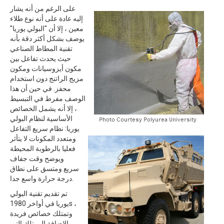
على الرغم من أنه يشار
إليه عادة على أنه نوع طلاء
معين ، إلا أن "البولي يوريا"
يوصف بشكل أكثر دقة بأنه
تقنية المطاط الصناعي
حيث يحدث تفاعل بين
مكون أيزوسيانات ومكون
مزيج الراتنج دون استخدام
محفز. في حين أن هذا
الوصف مفرط في التبسيط
، إلا أنه يشمل الخصائص
الأساسية لنظام البولي
يوريا: نظام سريع التفاعل
ومتعدد المكونات لا يتأثر
فعليا بالرطوبة المحيطة
ويوضح وقت جفاف
سريع ومتسق على نطاق
درجة حرارة واسع جدا.
تم تقديم تقنية البولي
يوريا في أواخر 1980s ،
وتمتلك خصائص فريدة
بالإضافة إلى تلك التي