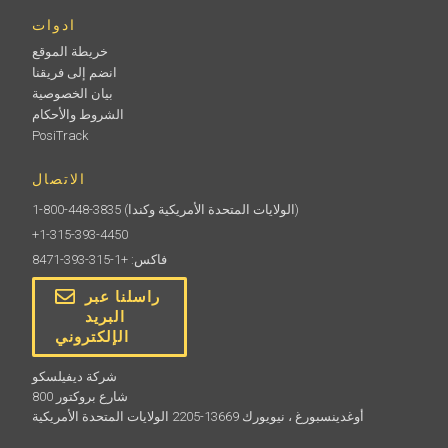
ادوات
خريطة الموقع
انضم إلى فريقنا
بيان الخصوصية
الشروط والأحكام
PosiTrack
الاتصال
(الولايات المتحدة الأمريكية وكندا)
1-800-448-3835
+1-315-393-4450
فاكس: +1-315-393-8471
راسلنا عبر
البريد
الإلكتروني
شركة ديفيلسكو
800 شارع بروكتور
أوغدينسبورغ ، نيويورك 13669-2205 الولايات المتحدة الأمريكية