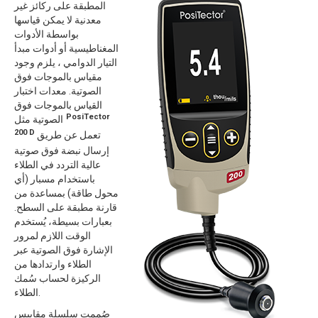
المطبقة على ركائز غير
معدنية لا يمكن قياسها
بواسطة الأدوات
المغناطيسية أو أدوات مبدأ
التيار الدوامي ، يلزم وجود
مقياس بالموجات فوق
الصوتية. معدات اختبار
القياس بالموجات فوق
PosiTector
الصوتية مثل
200 D
تعمل عن طريق
إرسال نبضة فوق صوتية
عالية التردد في الطلاء
باستخدام مسبار (أي
محول طاقة) بمساعدة من
قارنة مطبقة على السطح.
بعبارات بسيطة، يُستخدم
الوقت اللازم لمرور
الإشارة فوق الصوتية عبر
الطلاء وارتدادها من
الركيزة لحساب سُمك
الطلاء.
صُممت سلسلة مقاييس