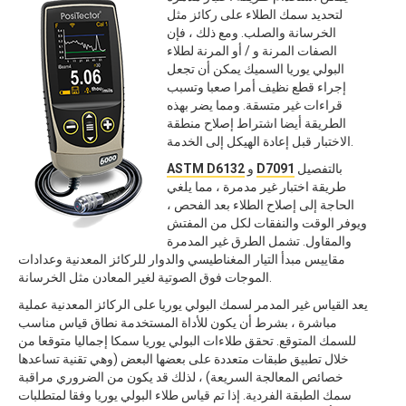
لتحديد سمك الطلاء على ركائز مثل
الخرسانة والصلب. ومع ذلك ، فإن
الصفات المرنة و / أو المرنة لطلاء
البولي يوريا السميك يمكن أن تجعل
إجراء قطع نظيف أمرا صعبا وتسبب
قراءات غير متسقة. ومما يضر بهذه
الطريقة أيضا اشتراط إصلاح منطقة
الاختبار قبل إعادة الهيكل إلى الخدمة.
بالتفصيل
D7091
و
ASTM D6132
طريقة اختبار غير مدمرة ، مما يلغي
الحاجة إلى إصلاح الطلاء بعد الفحص ،
ويوفر الوقت والنفقات لكل من المفتش
والمقاول. تشمل الطرق غير المدمرة
مقاييس مبدأ التيار المغناطيسي والدوار للركائز المعدنية وعدادات
الموجات فوق الصوتية لغير المعادن مثل الخرسانة.
يعد القياس غير المدمر لسمك البولي يوريا على الركائز المعدنية عملية
مباشرة ، بشرط أن يكون للأداة المستخدمة نطاق قياس مناسب
للسمك المتوقع. تحقق طلاءات البولي يوريا سمكا إجماليا متوقعا من
خلال تطبيق طبقات متعددة على بعضها البعض (وهي تقنية تساعدها
خصائص المعالجة السريعة) ، لذلك قد يكون من الضروري مراقبة
سمك الطبقة الفردية. إذا تم قياس طلاء البولي يوريا وفقا لمتطلبات