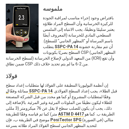
ملموسه
بافتراض وجود إجراء مناسب لمراقبة الجودة
للركيزة الخرسانية وأن السطح المراد طلاؤه
يعتبر سليمًا ونظيفًا، يجب الانتباه إلى الملمس
السطحي المادي للخرسانة (المعروف أيضًا
باسم المرساة أو "المظهر الجانبي" للسطح).
أن تتم مقارنة خشونة
SSPC-PA 14
يتطلب
السطح بصريًا بكوبونات CSP (المظهر الجانبي
لسطح الخرسانة) من المعهد الدولي لإصلاح الخرسانة (ICRI) وأن تقع
ضمن نطاق CSP من 2-6 ما لم يتم تحديد خلاف ذلك.
فولاذ
إن أنظمة البوليوريا المطبقة على الفولاذ لها متطلبات إعداد سطح
. قبل الطلاء، يجب إعداد السطح الفولاذي
ل SSPC-PA 14
مماثلة وفقًا
وفقًا لمتطلبات المشروع أو كما هو محدد من قبل الشركة المصنعة
للطلاء ليكون نظيفًا من الملوثات المرئية وغير المرئية. بالإضافة إلى
ذلك، يجب أن يكون للصلب سطح لا يقل عن 76 ميكرومتر (3 مللي
الطريقة ب. كما هو
ASTM D 4417
متر) كما تم قياسه وفقًا للطريقة
(في الصورة) مثالي
PosiTector SPG
موضح في الطريقة ب، فإن
لتحديد المظهر الجانبي لسطح الفولاذ المراد طلائه بسرعة.