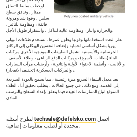
لوحظت سابقا: التصاق
ممتاز ، وتدفق سطح
سلس ، وقوة شد ومرونة
فائقة ، ومقاومة للتأثير ،
والحرارة والنار ، ومقاومة عالية للتآكل ، واستقرار طويل الأجل.
نظرا لتعدد استخداماتها وقوتها وطول عمرها ، تستخدم طلاءات البولي
يوريا بشكل أساسي لحماية وإضافة التحسين الهيكلي إلى الركائز
الخرسانية والأسمنتية. تشمل التطبيقات النموذجية الأخرى مركبات
البناء (بطانات الأسرة) ، ومركبات الدفع الرباعي ، وطلاء الأسقف ،
والأنابيب ، وأنظمة الاحتواء الأولية والثانوية ، وأرضيات مرآب السيارات
، والمركبات العسكرية (تخفيف الانفجار).
يعد معدل الشفاء السريع ميزة رئيسية ، مما يسمح بالعودة السريعة
إلى الخدمة. ومع ذلك ، في جميع الحالات ، يتطلب تحقيق أداء الطلاء
المتوقع اتباع الممارسات الجيدة فيما يتعلق بإعداد السطح والترسب
المادي.
اتصل
techsale@defelsko.com
لطرح أسئلة
محددة أو لطلب معلومات إضافية.