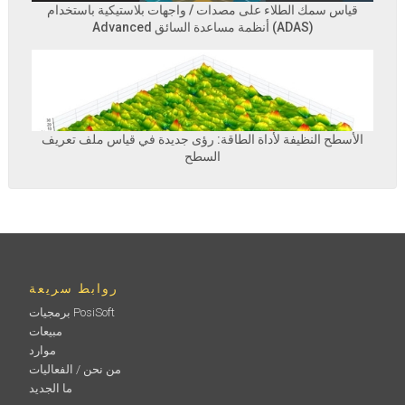
قياس سمك الطلاء على مصدات / واجهات بلاستيكية باستخدام
Advanced أنظمة مساعدة السائق (ADAS)
الأسطح النظيفة لأداة الطاقة: رؤى جديدة في قياس ملف تعريف
السطح
روابط سريعة
برمجيات PosiSoft
مبيعات
موارد
من نحن / الفعاليات
ما الجديد