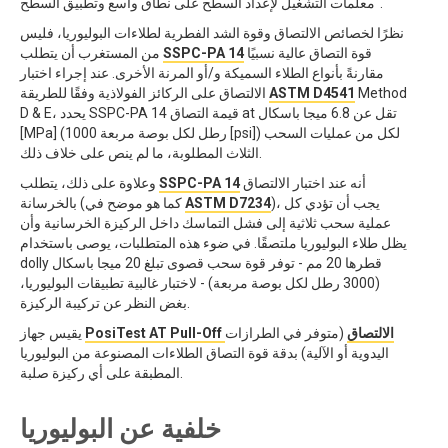
معلمات التشغيل لإعداد السطح على نطاق واسع وتطبيق السطح".
نظرًا لخصائص الالتصاق وقوة الشد الفطرية لطلاءات البوليوريا، فليس
قوة التصاق عالية نسبيًا
SSPC-PA 14
من المستغرب أن يتطلب
مقارنةً بأنواع الطلاء السميكة و/أو المرنة الأخرى. عند إجراء اختبار
Method
ASTM D4541
الالتصاق على الركائز الفولاذية وفقًا للطريقة
D & E، يحدد SSPC-PA 14 قيمة التصاق at تقل عن 6.8 ميجا باسكال
[MPa] (1000 رطل لكل بوصة مربعة [psi]) لكل من عمليات السحب
الثلاث المطلوبة، ما لم ينص على خلاف ذلك.
أنه عند اختبار الالتصاق
SSPC-PA 14
وعلاوة على ذلك، يتطلب
)، يجب أن تؤدي كل
ASTM D7234
بالخرسانة (كما هو موضح في
عملية سحب ثلاثية إلى فشل التماسك داخل الركيزة الخرسانية وأن
يظل طلاء البوليوريا ملتصقًا. في ضوء هذه المتطلبات، يوصى باستخدام
dolly قطرها 20 مم - توفر قوة سحب قصوى تبلغ 20 ميجا باسكال
(3000 رطل لكل بوصة مربعة) - لاختبار غالبية تطبيقات البوليوريا،
بغض النظر عن تركيبة الركيزة.
PosiTest AT Pull-Off الالتصاق
(متوفر في الطرازات
يقيس جهاز
اليدوية أو الآلية) بدقة قوة التصاق الطلاءات المصنوعة من البوليوريا
المطبقة على أي ركيزة صلبة.
خلفية عن البوليوريا