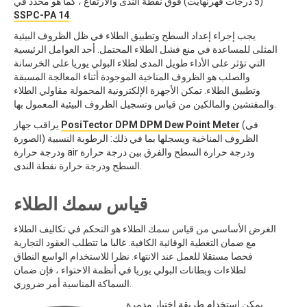
(5 درجات فهرنهايت) فوق نقطة الندى والارتفاع ، كما هو محدد في
SSPC-PA 14
.
يجب إجراء إعداد السطح وتطبيق الطلاء في ظل الظروف البيئية
المثلى للمساعدة في منع فشل الطلاء المحتمل. أحد العوامل الرئيسية
التي تؤثر على الأداء طويل المدى لطلاء البولي يوريا على الخرسانة
والصلب هو الظروف المناخية الموجودة أثناء المعالجة المسبقة
وتطبيق الطلاء. تمكن الأجهزة الإلكترونية المحمولة مقاولي الطلاء
والمفتشين والمالكين من قياس وتسجيل الظروف البيئية المعمول بها.
(في
PosiTector DPM DPM Dew Point Meter
يراقب جهاز
الصورة) الظروف المناخية ويسجلها بما في ذلك: الرطوبة النسبية
ودرجة حرارة air ودرجة حرارة السطح والفرق بين درجة حرارة
السطح ودرجة حرارة نقطة الندى.
قياس سمك الطلاء
الغرض الأساسي من قياس سمك الطلاء هو التحكم في تكاليف الطلاء
مع ضمان التغطية الوقائية الكافية. غالبا ما تتطلب العقود التجارية
فحصا مستقلا للعمل عند الانتهاء. نظرا للاستخدام الواسع النطاق
لطلاءات وبطانات البولي يوريا في أنظمة الاحتواء ، فإن ضمان
السماكة المناسبة أمر ضروري.
يمكن استخدام طريقة اختبار مدمرة