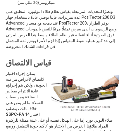
ميكرومتر (20 مللي متر).
ونظرًا للتحديات المرتبطة بقياس نظام طلاء البوليوريا المطبق على
عدة تمريرات، فإننا نوصي عادةً باستخدام جهاز PosiTector 200 D3
Advanced. عند دمجه مع مسبار PosiTector 200، يوفر الطراز
Advanced وضع الرسومات الذي يعرض تمثيلًا مرئيًا للنبض بالموجات
فوق الصوتية أثناء انتقاله عبر نظام الطلاء. يبسط هذا العرض المرئي
إلى حد كبير عملية ضبط المقياس (إذا لزم الأمر) ويعزز ثقة المشغل
في قراءات السُمك المعروضة.
قياس الالتصاق
يمكن إجراء اختبار
الالتصاق لأغراض مراقبة
الجودة ، ولكن يتم إجراؤه
عادة للالتزام بمعايير
الصناعة ومواصفات
العملاء. ما لم ينص على
خلاف ذلك ، يتطلب
اختبار
SSPC-PA 14
طلاء البولي يوريا إما على الهيكل نفسه أو على عينة ممثلة للركيزة
المراد طلاؤها. الغرض من الاختبار هو "تأكيد جودة التطبيق ووضع