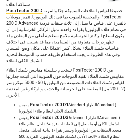
سماكة الطلاء
خصيصًا لقياس الطلاءات السميكة جدًا والمرنة
PosiTector 200 D
والمخففة للصوت بما في ذلك البوليوريا. تتميز موديلات PosiTector
200 D Advanced بالقدرة على قياس ما يصل إلى ثلاث طبقات فردية
في نظام طلاء البوليوريا بقراءة واحدة. تميل الركائز الخرسانية إلى أن
يكون لسطح الركائز الخرسانية ملامح سطحية أعلى من المعادن وقد
تظهر درجات متفاوتة من المسامية، مما قد يتسبب في اختلاف
قياسات سُمك الطلاء بشكل كبير اعتمادًا على مكان وضع المسبار.
وفي هذه الظروف، يجب استخدام طريقة حساب المتوسط لتحديد
السُمك الكلي للطلاء.
تستخدم سلسلة مقاييس سُمك الطلاء PosiTector 200 D من
مقاييس سُمك الطلاء تقنية الموجات فوق الصوتية التي أثبتت جدارتها
لقياس سُمك الطلاءات المصنوعة من البوليوريا 50 - 5000 ميكرومتر
(2 - 200 مل) المطبقة على الخرسانة والخشب والركائز غير المعدنية
الأخرى.
PosiTector 200 D1
Standard الطرازStandard )
يقيس
السُمك الكلي لنظام طلاء البوليوريا.
PosiTector 200 D3
Advanced الطرازAdvanced )
يقيس
السُمك الكلي أو ما يصل إلى 3 طبقات فردية* داخل نظام طلاء
متعدد الطبقات من البوليوريا ويتميز بقراءة بيانية لتحليل مفصل
لنظام الطلاء. *الحد الأدنى لسُمك طبقة البوليوريا الفردية 500