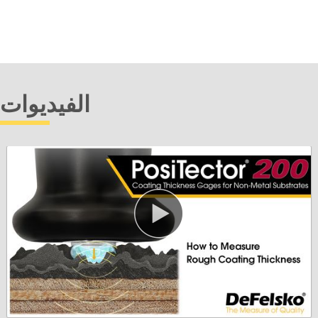
PosiTector ومسابير متعددة
الفيديوات
التعرف على المزيد
حشوات بلاستيكية معتمدة
بديل اقتصادي للألواح المعدنية المغلفة، مع دقة أقل. مثالية
لحماية طرف مسبار PosiTector .