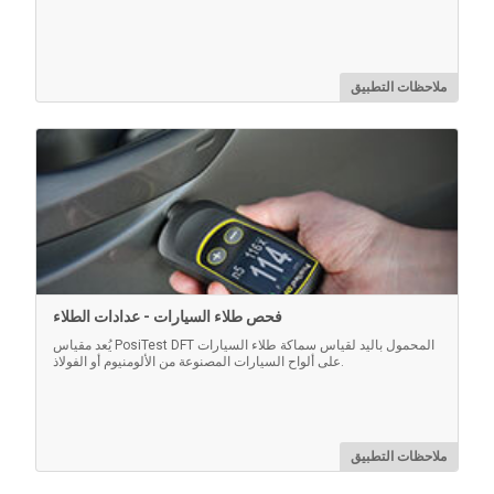
تحقق من دقة / تشغيل مقاييس سمك الطلاء. مكون مهم
للوفاء بكل من ISO / QS-9000 ومتطلبات مراقبة الجودة
الداخلية بدقة قياس يمكن تتبعها إلى NIST أو PTB.
ملاحظات التطبيق
التعرف على المزيد
فحص طلاء السيارات - عدادات الطلاء
يُعد مقياس PosiTest DFT المحمول باليد لقياس سماكة طلاء السيارات
على ألواح السيارات المصنوعة من الألومنيوم أو الفولاذ.
علبة PosiTector
ملاحظات التطبيق
حقيبة مريحة ذات غلاف صلب لحمل جسم مقياس