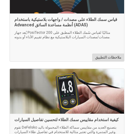
أداة الصقل الموروثة
قياس سمك الطلاء على مصدات / واجهات بلاستيكية باستخدام
Advanced أنظمة مساعدة السائق (ADAS)
أداة فرك بلاستيكية مستديرة الطرف لضغط طبقة النسخ
المتماثلة على السطح المنفوخ (عبوة من 10)
يُعد جهاز PosiTector 200 مثاليًا لقياس سُمك الطلاء المطبق على
مصدات/مصدات السيارات البلاستيكية مع نظام تقييم الأداء أو بدونه.
ملاحظات التطبيق
التعرف على المزيد
كيفية استخدام مقاييس سمك الطلاء لتحسين تفاصيل السيارات
تقوم DeFelsko بتصنيع العديد من مقاييس سماكة الطلاء المحمولة باليد
وغير المدمرة والتي تعتبر مثالية للاستخدام في تفاصيل طلاء السيارات.
معايير سمك معتمدة