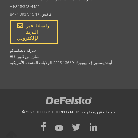
+1-315-393-4450
فاكس: +1-315-393-8471
راسلنا عبر
البريد
الإلكتروني
Couplant بالموجات فوق الصوتية
شركة ديفيلسكو
800 شارع بروكتور
تُشحن كل عبوة PosiTector 200 PosiTector UTG مع زجاجة
أوغدينسبورغ ، نيويورك 13669-2205 الولايات المتحدة الأمريكية
(1) من سائل التنظيف بالموجات فوق الصوتية. وتتوفر زجاجات
إضافية سعة 4 أونصة (تباع في علبة من 12 عبوة أو عبوتين).
التعرف على المزيد
© 2026 DEFELSKO CORPORATION. جميع الحقوق محفوظة.