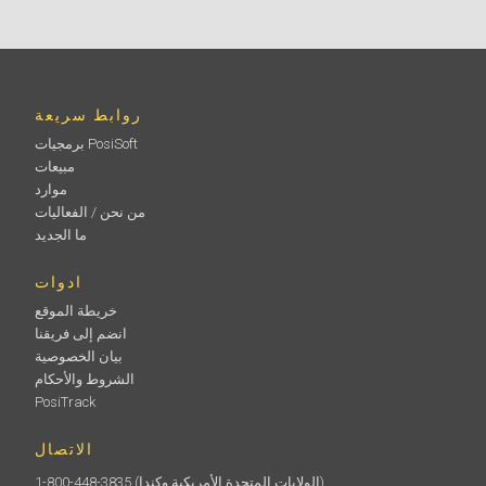
روابط سريعة
برمجيات PosiSoft
مبيعات
موارد
من نحن / الفعاليات
حقائب Pelican لأطقم فحص PosiTector
ما الجديد
حافظات Pelican شديدة التحمل ومقاومة للماء ومزودة
ادوات
بحشوة رغوية مخصصة لحمل أداة PosiTector الخاصة بك
بشكل آمن.
خريطة الموقع
انضم إلى فريقنا
بيان الخصوصية
الشروط والأحكام
PosiTrack
التعرف على المزيد
الاتصال
(الولايات المتحدة الأمريكية وكندا)
1-800-448-3835