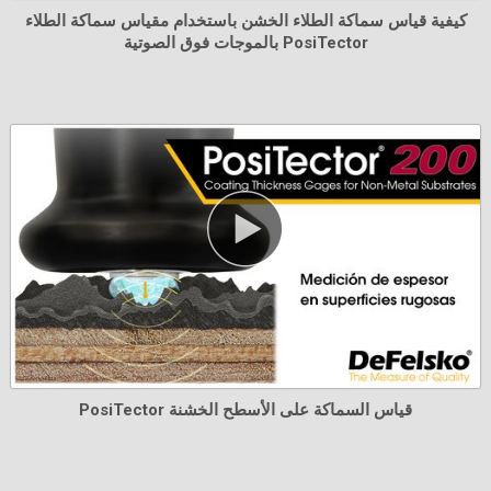
كيفية قياس سماكة الطلاء الخشن باستخدام مقياس سماكة الطلاء
بالموجات فوق الصوتية PosiTector
التعرف على المزيد
طقم شيم معتمد من Testex
يُستخدم للتحقق من دقة وتشغيل جميع أجهزة ميكرومتر
Testex . مثالي للوفاء بمتطلبات الأيزو ومراقبة الجودة
PosiTector قياس السماكة على الأسطح الخشنة
الداخلية. يتضمن شهادة معايرة يمكن تتبعها إلى PTB.