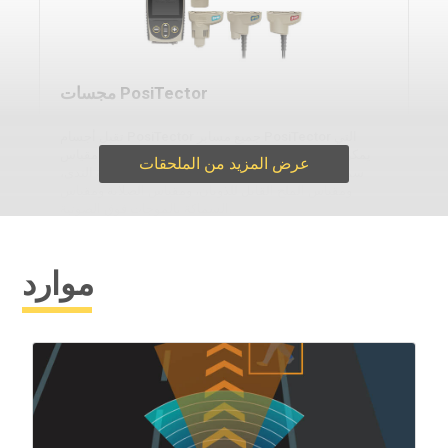
مجسات PosiTector
تقبل أجسام PosiTector جميع مسابر PosiTector التي
يمكن تحويلها بسهولة من مقياس سماكة الطلاء إلى مقياس
عرض المزيد من الملحقات
سمك السطح، ومقياس نقطة الندى، ومقياس درجة الندى،
ومقياس الملح القابل للذوبان، ومقياس الصلابة ومقياس
السماكة بالموجات فوق الصوتية.
موارد
التعرف على المزيد