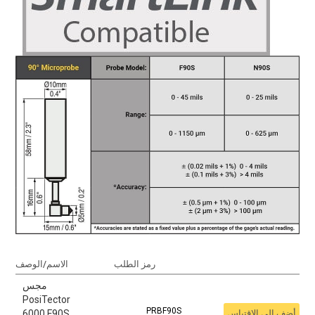
رمز الطلب
الاسم/الوصف
مجس
PosiTector
PRBF90S
أضف إلى الاقتباس
6000 F90S