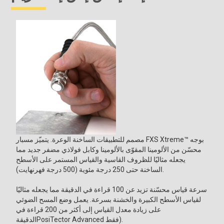
مصمم للتطبيقات الساخنة الوعرة. يتميّز مسبار FXS Xtreme™ بوجه
محسّن من الألومينا المقوّى بالألومينا وكابل فولاذي مضفر جديد مما
يجعله مثاليًا للظروف القاسية والقياس المستمر على الأسطح
الساخنة حتى 250 درجة مئوية (500 درجة فهرنهايت).
سرعة قياس محسّنة تزيد عن 100 قراءة في الدقيقة مما يجعله مثاليًا
لقياس الأسطح الكبيرة والخشنة بسرعة. يعمل وضع المسح الضوئي
على زيادة معدل القياس إلى أكثر من 200 قراءة في
الدقيقةPosiTector Advanced فقط).