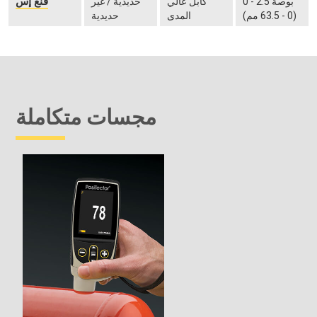
فنغ إس
0 - 2.5 بوصة
كابل عالي
حديدية / غير
(0 - 63.5 مم)
المدى
حديدية
مجسات متكاملة