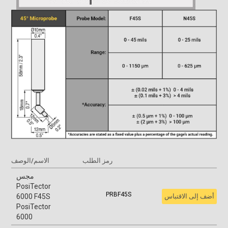
رمز الطلب
الاسم/الوصف
مجس
PosiTector
PRBF45S
أضف إلى الاقتباس
6000 F45S
PosiTector
6000