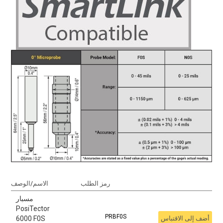
رمز الطلب
الاسم/الوصف
مسبار
PosiTector
PRBF0S
أضف إلى الاقتباس
6000 F0S