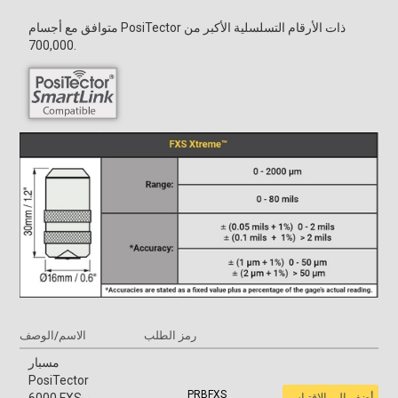
متوافق مع أجسام PosiTector ذات الأرقام التسلسلية الأكبر من
700,000.
رمز الطلب
الاسم/الوصف
مسبار
PosiTector
PRBFXS
أضف إلى الاقتباس
6000 FXS من