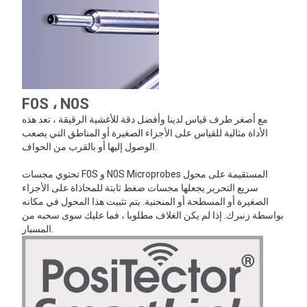
F0S ، N0S
مع أصغر طرف قياس لدينا وأفضل دقة للأغشية الرقيقة ، تعد هذه
الأداة مثالية للقياس على الأجزاء الصغيرة أو المناطق التي يصعب
الوصول إليها أو بالقرب من الحواف.
تحتوي مجسات F0S و N0S Microprobes المستقيمة على محول
سريع التحرير يجعلها مجسات ضغط ثابتة للمحاذاة على الأجزاء
الصغيرة أو المسطحة أو المنحنية. يتم تثبيت هذا المحول في مكانه
بواسطة زنبرك. إذا لم يكن الغلاف مطلوبا ، فما عليك سوى سحبه من
المسبار.