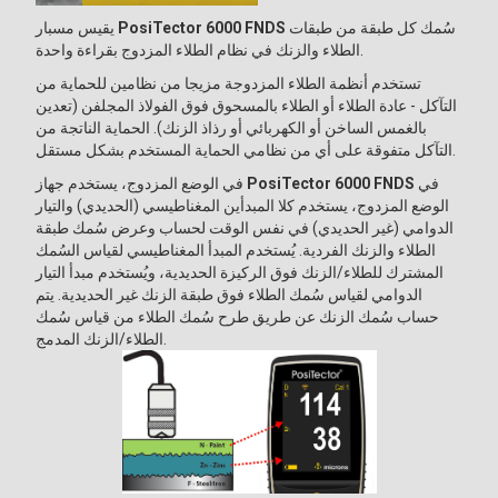
سُمك كل طبقة من طبقات
PosiTector 6000 FNDS
يقيس مسبار
الطلاء والزنك في نظام الطلاء المزدوج بقراءة واحدة.
تستخدم أنظمة الطلاء المزدوجة مزيجا من نظامين للحماية من
التآكل - عادة الطلاء أو الطلاء بالمسحوق فوق الفولاذ المجلفن (تعدين
بالغمس الساخن أو الكهربائي أو رذاذ الزنك). الحماية الناتجة من
التآكل متفوقة على أي من نظامي الحماية المستخدم بشكل مستقل.
في
PosiTector 6000 FNDS
في الوضع المزدوج، يستخدم جهاز
الوضع المزدوج، يستخدم كلا المبدأين المغناطيسي (الحديدي) والتيار
الدوامي (غير الحديدي) في نفس الوقت لحساب وعرض سُمك طبقة
الطلاء والزنك الفردية. يُستخدم المبدأ المغناطيسي لقياس السُمك
المشترك للطلاء/الزنك فوق الركيزة الحديدية، ويُستخدم مبدأ التيار
الدوامي لقياس سُمك الطلاء فوق طبقة الزنك غير الحديدية. يتم
حساب سُمك الزنك عن طريق طرح سُمك الطلاء من قياس سُمك
الطلاء/الزنك المدمج.