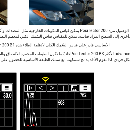
يمكن قياس المكونات الخارجية مثل المصدات وأغلفة المرايا وا
أخرى إلى السطح المراد قياسه. يمكن للمقياس قياس السُمك الكلي لمعظم التطبيقات، ويمكنه قياس بعض الطبقات الفردية في نظام متعدد الطبقات.
تتكون أنظمة طلاء السيارات من عدة طبقات طلاء. طراز PosiTector 200 B1 الأساسي قادر على قياس السُمك الكلي لأنظمة الطلاء هذه.
عادةً ما تكون الطبقات المحفزة للالتصاق والطبقات الأولية ف
ل فردي. لذا تقوم الأداة بدمج سمكهما مع سمك الطبقة الأساسية للحصول على نت