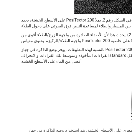
على الأسطح الخشنة، يحدد PosiTector 200 عادةً السُمك من أعلى قمم الطلاء نزولاً إلى الركيزة. ويتم تمثيل ذلك بالمسافة رقم 1 في الشكل رقم 2. يملأ
يمكن أن تتسبب الخشونة الشديدة في عرض المقياس لقيم سُمك منخفضة (المسافة رقم 2). يحدث هذا لأن الأصداء الصادرة من واجهة الزرع/الطلاء أقوى من
بالنسبة لهذه التطبيقات، يوفر وضع الذاكرة في جهاز PosiTector 200 المساعدة. عند تشغيل الذاكرة، يقوم جهاز PosiTector 200 بحساب وعرض عدد
القراءات المأخوذة ومتوسط تلك القراءات والانحراف standard لتلك القراءات وأعلى وأدنى قراءات (انظر الشكل 3). تعمل أداة التوصيل المرفقة بشكل
أفضل من الماء على الأسطح الخشنة.