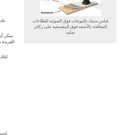
قياس سمك بالموجات فوق الصوتية للطلاءات
المعالجة بالأشعة فوق البنفسجية على ركائز
صلبة
واجهة الطلاء/الركيزة. يحتوي مقياس PosiTector 200 على خاصية SET RANGE الفريدة من نوعها والقابلة للتعديل من قبل المستخدم لتجاهل أصداء الخشونة.
للحصول على قياسات سُمك ذات مغزى على الأسطح الخشنة، يتم استخدام وضع الذاكرة في جهاز PosiTector 200 لحساب متوسط تشغيل.