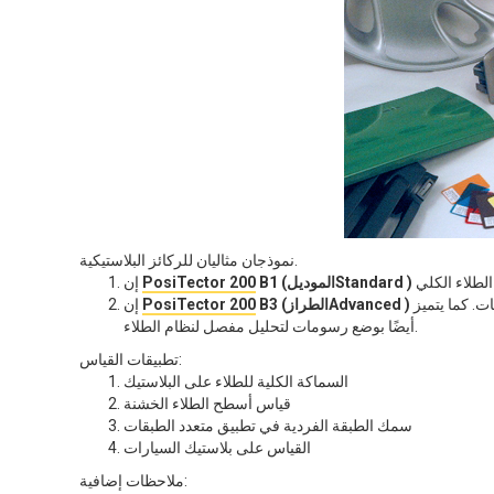
نموذجان مثاليان للركائز البلاستيكية.
B1 (الموديلStandard )
PosiTector 200
إن
قادر على قياس سُمك الطلاء الكلي وما يصل إلى 3 طبقات فردية في نظام متعدد الطبقات. كما يتميز
B3 (الطرازAdvanced )
PosiTector 200
إن
أيضًا بوضع رسومات لتحليل مفصل لنظام الطلاء.
تطبيقات القياس:
السماكة الكلية للطلاء على البلاستيك
قياس أسطح الطلاء الخشنة
سمك الطبقة الفردية في تطبيق متعدد الطبقات
القياس على بلاستيك السيارات
ملاحظات إضافية: