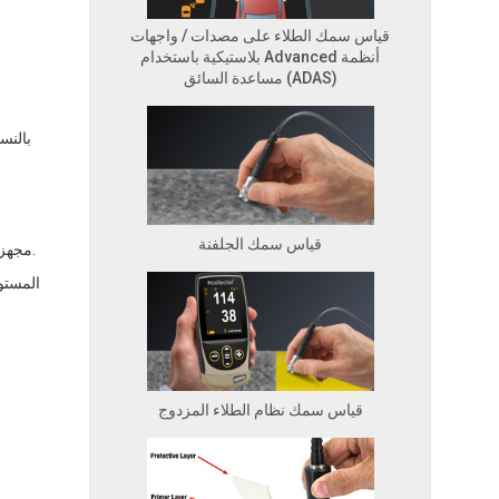
قياس سمك الطلاء على مصدات / واجهات
بلاستيكية باستخدام Advanced أنظمة
مساعدة السائق (ADAS)
بالنس
قياس سمك الجلفنة
تتحدى الطلاءات ذات الأسطح الخشنة أي طريقة قياس، والاختبار بالموجات فوق الصوتية ليس استثناءً. جهاز PosiTector 200 مجهز للتعامل مع هذه الحالات.
قياس سمك نظام الطلاء المزدوج