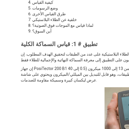
كيفية القياس
وضع الرسومات
طرق القياس الأخرى
خلفية عن الطلاء البلاستيكي
لماذا قياس مع الموجات فوق الصوتية؟
أين السوق؟
تطبيق # 1: قياس السماكة الكلية
ية على عدد من الطبقات لتحقيق الهدف المطلوب. إن PosiTector 200 B1 الخاص بنا هو الحل المثالي عندما يحتاج
إن جهاز PosiTector 200 B1 جاهز لقياس معظم تطبيقات الطلاء البلاستيكي مباشرةً من العلبة. يتراوح نطاق قياسه من 13 إلى 1000 ميكرون (0.5 إلى 40
طبيقات، وهو قابل للتبديل بين الميللي/الميكرون ويحتوي على شاشة
عرض ليكسان كبيرة وسميكة مقاومة للصدمات.