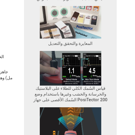
المعايرة والتحقق والتعديل
مل) وهو
قياس السُمك الكلي للطلاء على البلاستيك
والخرسانة والخشب وغيرها باستخدام وضع
السُمك الأقصى على جهاز PosiTector 200