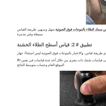
س سمك الطلاء بالموجات فوق الصوتية
سهل وبديهي. طريقة القياس
بسيطة وغير مدمرة.
تطبيق # 2: قياس أسطح الطلاء الخشنة
At المستوى المجهري، يمكن أن تختلف السماكة (انظر الشكل 2). ومن الأفضل الحصول على قياسات سُمك ذات مغزى من خلال أخذ عدة قياسات في نفس
الموقع العام وحساب متوسط النتائج.