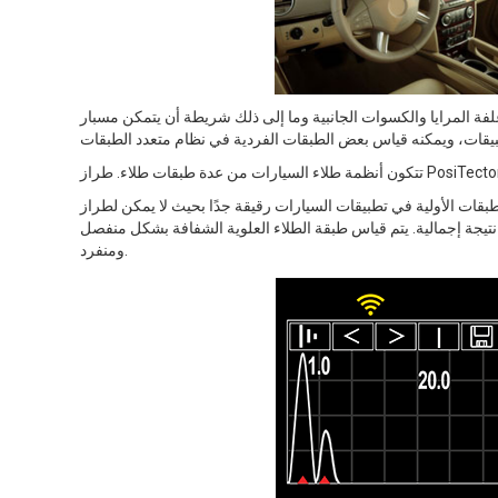
لكسوات الجانبية وما إلى ذلك شريطة أن يتمكن مسبار PosiTector 200 من الوصول مرة
ي تطبيقات السيارات رقيقة جدًا بحيث لا يمكن لطرازPosiTector 200 B3 الأكثر advanced قياسها
يجة إجمالية. يتم قياس طبقة الطلاء العلوية الشفافة بشكل منفصل
ومنفرد.