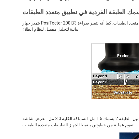
يتميز جهاز PosiTector 200 B3 بقدرته على قياس السُمك الكلي لنظام الطلاء وما يصل إلى 3 طبقات فردية في نظام متعدد الطبقات. كما أنه يتميز بقراءة
بيانية لتحليل مفصل لنظام الطلاء.
في المثال أعلاه ، يبلغ سمك الطبقة 1 1.5 ميل. الطبقة 2 بسمك 1.5 مل. السماكة الكلية 3.0 مل. تعرض شاشة LCD الرسومية "قمتين" تمثلان واجهتين ماديتين.
تقوم عملية من خطوتين بضبط الجهاز للتطبيقات متعددة الطبقات.