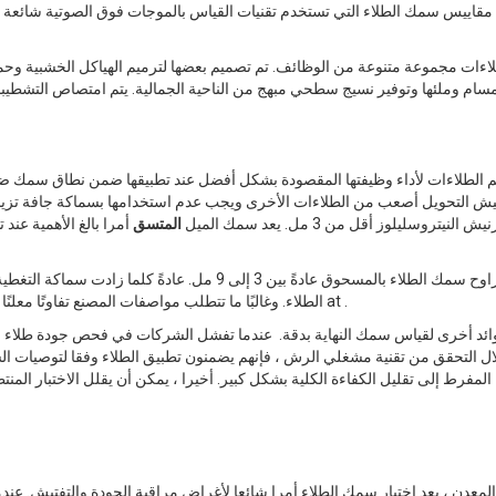
قاييس سمك الطلاء التي تستخدم تقنيات القياس بالموجات فوق الصوتية شائعة ب
اءات مجموعة متنوعة من الوظائف. تم تصميم بعضها لترميم الهياكل الخشبية وحمايت
 الطلاءات لأداء وظيفتها المقصودة بشكل أفضل عند تطبيقها ضمن نطاق سمك ضي
يش النيتروسليلوز أقل من 3 مل. يعد سمك الميل
المتسق
أمرا بالغ الأهمية عن
الطلاء. وغالبًا ما تتطلب مواصفات المصنع تفاوتًا معلنًا بمقدار ± 1 ميل. لا يمكن تحديد هذا المستوى من الجودة بمجرد النظر at .
ائد أخرى لقياس سمك النهاية بدقة. عندما تفشل الشركات في فحص جودة طلاء المواد
ل التحقق من تقنية مشغلي الرش ، فإنهم يضمنون تطبيق الطلاء وفقا لتوصيات ال
المفرط إلى تقليل الكفاءة الكلية بشكل كبير. أخيرا ، يمكن أن يقلل الاختبار الم
لمعدن ، يعد اختبار سمك الطلاء أمرا شائعا لأغراض مراقبة الجودة والتفتيش. عند