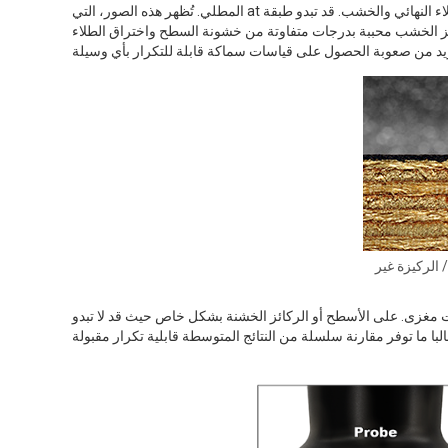
المطلي. تُظهر هذه الصور، التي at التقاطها بدقة أعلى من قدرة معظم الاختبارات التدميرية الميدانية، بوضوح الحدود بين الطلاء النهائي والخشب. قد تبدو طبقة
ركائز الخشب محببة بدرجات متفاوتة من خشونة السطح واختراق الطلاء
 الركيزة غير
ت مغزى. على الأسطح أو الركائز الخشنة بشكل خاص حيث قد لا تبدو