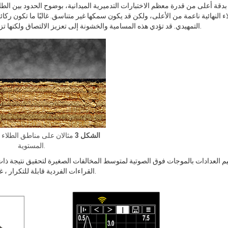
اء النهائية ناعمة من الأعلى، ولكن قد يكون سمكها غير متناسق. غالبًا ما تكون 
التمهيدي. قد تؤدي هذه المسامية والخشونة إلى تعزيز الالتصاق ولكنها تزيد من صعوبة الحصول على قياسات سماكة قابلة للتكرار بأي وسيلة.
الشكل 3
مثالان على مناطق الطلاء /
المستوية.
م العدادات بالموجات فوق الصوتية لمتوسط المخالفات الصغيرة لتحقيق نتيجة ذا
القراءات الفردية قابلة للتكرار ، غالبا ما توفر مقارنة سلسلة من النتائج المتوسطة قابلية تكرار مقبولة.