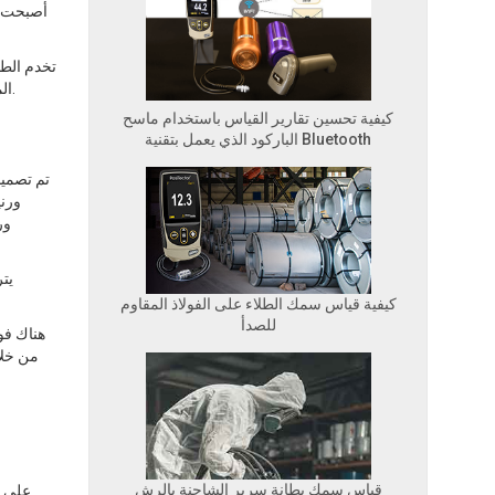
أصبحت م
تخدم الطل
المسام وملئها وتوفير نسيج سطحي مبهج من الناحية الجمالية. يتم امتصاص التشطيبات المخترقة في الخشب وتصلبها لإنشاء حاجز وقائي قوي لن يتقشر.
كيفية تحسين تقارير القياس باستخدام ماسح
الباركود الذي يعمل بتقنية Bluetooth
تم تصميم
ورن
كيفية قياس سمك الطلاء على الفولاذ المقاوم
للصدأ
هناك فو
من خلا
قياس سمك بطانة سرير الشاحنة بالرش
على ا