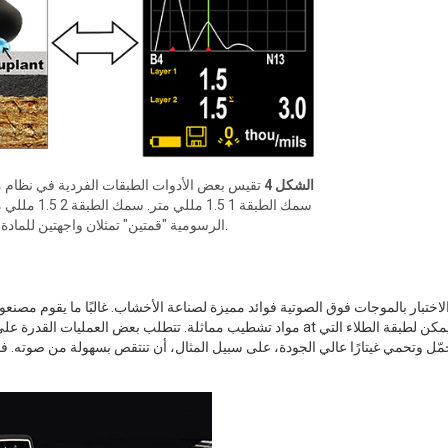
الشكل 4
تقيس بعض الأدوات الطبقات الفردية في نظام متع
تعرض شاشة LCD الرسومية "قمتين" تمثلان واجهتين للمادة.
اختبار بالموجات فوق الصوتية فوائد مميزة لصناعة الأخشاب. غالبًا ما يقوم مصنعو
مواد تشطيب مماثلة. تتطلب بعض العمليات القدرة على تحديد سماكة الط
جمّل وتحمي غيتارًا عالي الجودة، على سبيل المثال، أن تنتقص بسهولة من صوته. ف