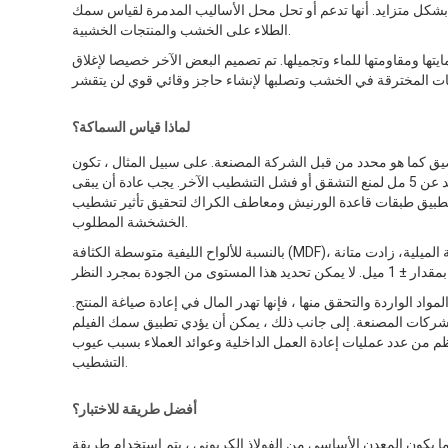
شكل متزايد. أنها تدعم أو تحل محل الأساليب المدمرة لقياس سمك
الطلاء على الخشب والمنتجات الخشبية.
ها ومقاومتها للماء وتجميلها. تم تصميم البعض الآخر خصيصا لإغلاق
لماذا قياس السماكة؟
ق كما هو محدد من قبل الشركة المصنعة. على سبيل المثال ، تكون
ورنيش التحويل أصعب من الطلاءات الأخرى ويجب عدم استخدامها بسماكة جافة تزيد عن 5 مل لمنع التشقق أو فشل التشطيب الآخر. يجب عادة أن يبقى
د تطبيق طبقات قاعدة الورنيش ومعاطف الكراك لتحقيق تأثير تشطيب
الخشخشة المطلوب.
بالنسبة للألواح الليفية متوسطة الكثافة (MDF)، يتراوح سمك الطلاء بالمسحوق عادةً بين 3 إلى 9 مل. عادةً كلما زادت سماكة التغطية الميلية، زادت متانة
 الواردة والتحقق منها ، فإنها تهدر المال في إعادة صياغة المنتج.
شركات المصنعة. إلى جانب ذلك ، يمكن أن يؤدي تطبيق سمك الفيلم
نتظم من عدد عمليات إعادة العمل الداخلية وعوائد العملاء بسبب عيوب
التشطيب.
أفضل طريقة للاختبار؟
ما يكون المعدن الأساسي من الفولاذ الكربوني ، يتم استخدام طريقة