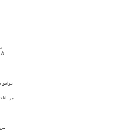
نظ
الأد
تتوافق د
من الناح