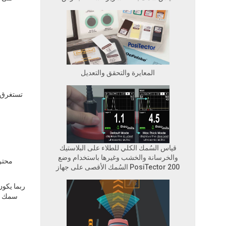
المعايرة والتحقق والتعديل
تستغرق ه
قياس السُمك الكلي للطلاء على البلاستيك
والخرسانة والخشب وغيرها باستخدام وضع
محترف
السُمك الأقصى على جهاز PosiTector 200
ربما يكو
سمك سر