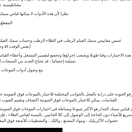
مغناطيسية. تستخدم أجهزة التيار الدوامي للمعادن الأخرى مثل النحاس والألمنيوم.
نظرا لأن هذه الأدوات لا يمكنها قياس سمك التشطيبات على الخشب ، فقد تم استخدام تقنيات بديلة بما في ذلك:
المقطع 
غمس مقاييس سمك الفيلم الرطب في الطلاء الرطب وحساب سمك الفيلم ال
الاستبدال (وضع كوبون فولاذي إلى جانب الجزء الخشبي وطلائه at نفس الوقت).
ذه الاختبارات وقتا طويلا ويصعب إجراؤها وتخضع لتفسير المشغل وأخطاء القيا
تمثيلية إحصائيا ، قد تحتاج العديد من المنتجات الخشبية من الكثير إلى التخلص منها كجزء من عملية الاختبار المدمرة.
مع وصول أدوات الموجات فوق الصوتية ، تحولت العديد من التشطيبات إلى التفتيش غير المدمر.
و الجودة على دراية بالفعل بالجوانب المختلفة للاختبار بالموجات فوق الصوتية 
القياسات. يمكن للاختبار بالموجات فوق الصوتية اكتشاف وتقييم العيوب في المعدن ، وقياس الأبعاد ، والتأكد من توصيف المواد وأكثر من ذلك.
ن قياس سمك الجدار هو الأكثر شيوعا وبساطة في اختبارات الموجات فوق الصوتية
يع للأشياء دون الحاجة إلى الوصول إلى كلا الجانبين. بالنسبة لقياس الطلاء ، 
حشوات الأكريليك ، ومواد المصنع ، واللك ، والتشطيبات للأشعة فوق البنفسجية ، ومسحوق الطلاء وغيرها من المواد المستخدمة على الخشب.