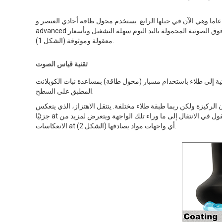
هرت أول أداة محمولة باليد مصممة خصيصا لقياس سمك الطلاء في السوق منذ 14 عاما وهي الآن في جيلها الرابع. يستخدم محول طاقة أحادي العنصر و
advanced التقنيات العددية لتصفية وتعزيز الأصداء الرقمية. إن مقاييس سمك الطلاء بالموجات فوق الصوتية المحمولة باليد اليوم سهلة التشغيل وبأسعار
معقولة وموثوقة (الشكل 1).
تقنية قياس الصوت
ة إلى طلاء باستخدام مسبار (محول طاقة) بمساعدة نبات الكوبلانت
المطبق على السطح.
ن الركيزة ولكن ربما طبقة طلاء مختلفة. ينتقل الاهتزاز، الذي ينعكس
جزئيًا at هذه الواجهة، عائدًا إلى محول الطاقة. وفي الوقت نفسه، يستمر جزء من الاهتزاز المنقول في الانتقال إلى ما وراء تلك الواجهة ويتعرض لمزيد من
الانعكاسات at أي واجهات مواد يصادفها (الشكل 2).