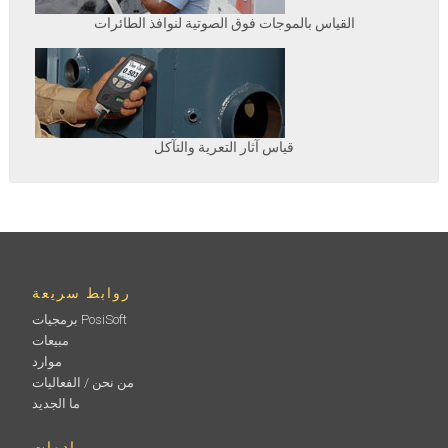
القياس بالموجات فوق الصوتية لنوافذ الطائرات
قياس آثار التعرية والتآكل
روابط سريعة
برمجيات PosiSoft
مبيعات
موارد
من نحن / الفعاليات
ما الجديد
ادوات