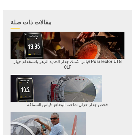
مقالات ذات صلة
قياس سُمك جدار الحديد الزهر باستخدام جهاز PosiTector UTG
CLF
فحص جدار خزان شاحنة البضائع: قياس السماكة