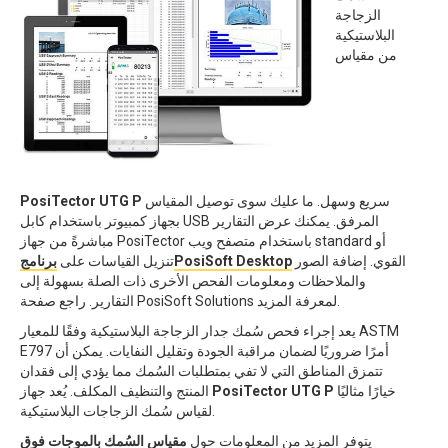
الزجاجة
البلاستيكية
من مقياس
سريع وسهل. ما عليك سوى توصيل المقياس
PosiTector UTG P
بجهاز كمبيوتر باستخدام كابل USB المرفق. يمكنك عرض التقارير
مباشرةً من جهاز PosiTector باستخدام متصفح ويب standard أو
القوي. إضافة الصور
برنامجPosiSoft Desktop
تنزيل القياسات على
والملاحظات ومعلومات الفحص الأخرى ذات الصلة بسهولة إلى
التقارير. راجع صفحة PosiSoft Solutions لمعرفة المزيد.
يعد إجراء فحص سُمك جدار الزجاجة البلاستيكية وفقًا للمعيار ASTM
E797 أمرًا ضروريًا لضمان مراقبة الجودة وتقليل النفايات. يمكن أن
تتمزق المناطق التي لا تفي بمتطلبات السُمك مما يؤدي إلى فقدان
خيارًا مثاليًا
PosiTector UTG P
المنتج والتنظيف المكلف. يُعد جهاز
لقياس سُمك الزجاجات البلاستيكية.
يتوفر المزيد من المعلومات حول
مقياس السُمك بالموجات فوق