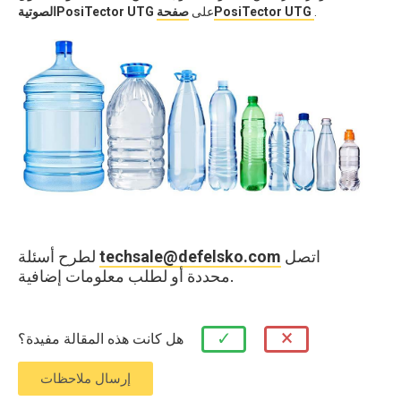
.
صفحةPosiTector UTG
على
الصوتيةPosiTector UTG
اتصل
techsale@defelsko.com
لطرح أسئلة
محددة أو لطلب معلومات إضافية.
×
✓
هل كانت هذه المقالة مفيدة؟