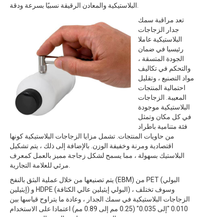
البلاستيكية والمعادن الرقيقة نسبيًا بسرعة ودقة.
تعد مراقبة سمك
جدار الزجاجات
البلاستيكية عاملا
رئيسيا في ضمان
الجودة المتسقة ،
والتحكم في تكاليف
مواد التصنيع ، وتقليل
احتمالية المنتجات
المعيبة. الزجاجات
البلاستيكية موجودة
في كل مكان وتمثل
فئة متنامية باطراد
من حاويات المنتجات. تشمل مزايا الزجاجات البلاستيكية كونها
اقتصادية ومرنة وخفيفة الوزن. بالإضافة إلى ذلك ، يتم تشكيل
البلاستيك بسهولة ، مما يسمح لشكل زجاجة مميز بالعمل كمعرف
مرئي للعلامة التجارية.
يتم تصنيعها من خلال عملية البثق بالنفخ (EBM) من PET (البولي
إيثيلين) و HDPE (البولي إيثيلين عالي الكثافة) ، وسوف تختلف
الزجاجات البلاستيكية في سمك الجدار ، وعادة ما يتراوح قياسها بين
0.010 "إلى 0.035" (0.25 مم إلى 0.89 مم) اعتمادا على الاستخدام