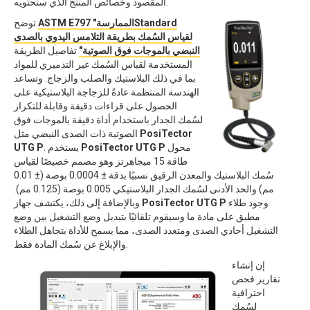
المقصود وخصائص المنتج الذي ستحتويه.
ASTM E797 "الممارسةStandard
توضح
لقياس السُمك بطريقة التلامس اليدوي بالصدى
النبضي بالموجات فوق الصوتية"
تفاصيل الطريقة
المستخدمة لقياس السُمك غير التدميري للمواد
بما في ذلك البلاستيك والصلب والزجاج. وتساعد
الهندسة المنتظمة عادةً للزجاجة البلاستيكية على
الحصول على قراءات دقيقة وقابلة للتكرار
لسُمك الجدار باستخدام أداة دقيقة بالموجات فوق
PosiTector
الصوتية ذات الصدى النبضي مثل
محول
PosiTector UTG P
. يستخدم
UTG P
طاقة 15 ميجاهرتز وهو مصمم خصيصًا لقياس
سُمك البلاستيك والمعدن الرقيق نسبيًا بدقة ± 0.0004 بوصة (± 0.01
مم) والحد الأدنى لسُمك الجدار البلاستيكي 0.005 بوصة (0.125 مم).
وجود طلاء
PosiTector UTG P
وبالإضافة إلى ذلك، يكتشف جهاز
مطبق على مادة ما وسيقوم تلقائيًا بتبديل وضع التشغيل بين وضع
التشغيل أحادي الصدى ومتعدد الصدى، مما يسمح للأداة بتجاهل الطلاء
والإبلاغ عن سُمك المادة فقط.
إن إنشاء
تقارير فحص
احترافية
لسُمك