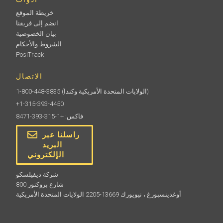
خريطة الموقع
انضم إلى فريقنا
بيان الخصوصية
الشروط والأحكام
PosiTrack
الاتصال
(الولايات المتحدة الأمريكية وكندا)
1-800-448-3835
+1-315-393-4450
فاكس: +1-315-393-8471
راسلنا عبر
البريد
الإلكتروني
شركة ديفيلسكو
800 شارع بروكتور
أوغدينسبورغ ، نيويورك 13669-2205 الولايات المتحدة الأمريكية