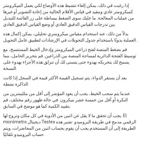
إذا رغبت في ذلك، يمكن إلغاء تنشيط هذه الأوضاع لكي يعمل الميكرومتر
كميكرومتر عادي ومفيد في قياس الأفلام الخالية من إعادة التصوير أو غيرها
من عمليات المعالجة. ما عليك سوى الضغط ببساطة على زر القائمة للتبديل
بين تدرجات القياس الدقيق العادي أو وضع القياس الدقيق العادي.
بدلاً من ذلك، عند استخدام مقياس ميكرومتري تحليلي، يمكن إكمال هذه
العملية يدويًا باستخدام جدول التحويلات في الإرشادات لتطبيق عامل التحويل.
قم بضغط المنصة لفتح ذراعي الميكرومتر وإدخال الخيط المستنسخ، مع
توسيط الفتحة الدائرية لمساحة المنصة بين الذراعين. قم بتحرير الحامل، مما
يسمح لك بتحريكه بهدوء حتى يتسنى لك أن تنزلق هذه الأجزاء بهدوء على
النسخة.
بعد أن يستقر الدواء، يتم تسجيل القيمة الأكثر قيمة في السجل إذا كانت
الذاكرة نشطة.
عندما يتم سحب الخيط، يجب أن يعود المؤشر إلى أقل من ملليمترين من
البكرة أو أقل من خمسة عشر ميكرون. في حالة ظهور رقم مختلف، قم
بتقييد الكمية كما هو موضح في السابق.
يجب أن تحقق ما لا يقل عن اثنين من الأدوية في كل مكان وتروج لها. El
micrómetro ديجيتال Testex الرقمي مدمج في طريقة البروميدو. تشير هذه
الطريقة إلى أن المستخدم يجب أن يقوم بحساب اثنين من المحاضرات، ويتم
حساب البروميدو تلقائيًا.