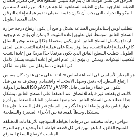
الترقق في نفس الوقت الذي يتم فيه تلبيس السطح الخارجي لتعزيز التصاق
الطبقة الخارجية. تتكون الطبقة السطحية الناتجة عن ذلك من رقعة كاملة من
البيكو والفجوات التي يجب أن تكون دقيقة لضمان تقديم عملية إعادة الترقق
على المدى الطويل.
تتطلب لوس إستانداريس الصناعة بشكل واضح أن يكون ارتفاع درجة حرارة
السطح الفائق متوسطًا قبل تطبيق إعادة التثبيت. لا يمكن أن يؤدي عدم وجود
ارتفاع بيكسل السطح الفائق الذي يكون منخفضًا جدًا إلى عدم توفير التصاق
كافٍ لعملية إعادة التثبيت، مما يؤثر سلبًا على عملية إعادة التثبيت على المدى
الطويل. يتطلب السطح الفائق الذي يكون مرتفعًا جدًا مزيدًا من إعادة التثبيت
لتكعيب البيكوات، ويمكن أن يؤدي إلى عدم اختراق إعادة التثبيت بشكل كامل
في القيعان، مما يقلل من مقاومة التآكل.
على مدى عقود، كان مقياس Testex هو المعيار الأساسي في الصناعة لقياس
ارتفاع السطح. إنه دقيق وسهل الاستخدام واقتصادي ومعترف به من قبل
المعايير الدولية ISO وASTM وAMPP. يتكون من غطاء رصاصي قابل
للالتصاق بقطعة غير قابلة للالتصاق. عند الضغط على السطح الفائق، يتشكل
هذا الغطاء على السطح الفائق. عند وضع القسطرة القابلة للضغط بين أذرع
جهاز قياس دقيق وإبقاء الجزء الأكبر من السطح غير قابل للضغط، فإن هذا
سيشكل وسطاً للمسافة بين الأجزاء الصغيرة والسطحية.
تتوافر درجات مختلفة من درجات الخياطة النموذجية للارتفاعات المختلفة
للنسيج الفائق، كما هو مبين في كل قطعة خياطة. ابدأ بتحديد درجة التدرج
المناسب لارتفاع السطح المتوقع.