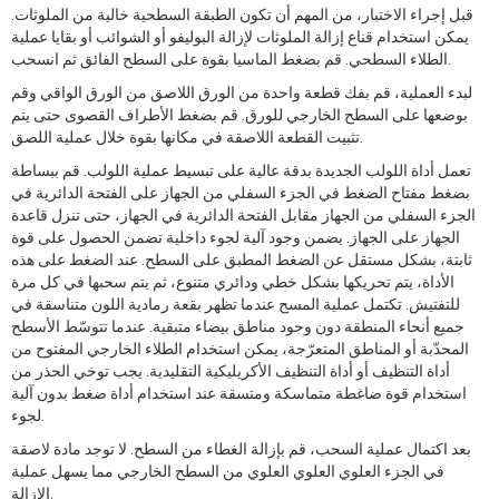
قبل إجراء الاختبار، من المهم أن تكون الطبقة السطحية خالية من الملوثات.
يمكن استخدام قناع إزالة الملوثات لإزالة البوليفو أو الشوائب أو بقايا عملية
الطلاء السطحي. قم بضغط الماسيا بقوة على السطح الفائق ثم انسحب.
لبدء العملية، قم بفك قطعة واحدة من الورق اللاصق من الورق الواقي وقم
بوضعها على السطح الخارجي للورق. قم بضغط الأطراف القصوى حتى يتم
تثبيت القطعة اللاصقة في مكانها بقوة خلال عملية اللصق.
تعمل أداة اللولب الجديدة بدقة عالية على تبسيط عملية اللولب. قم ببساطة
بضغط مفتاح الضغط في الجزء السفلي من الجهاز على الفتحة الدائرية في
الجزء السفلي من الجهاز مقابل الفتحة الدائرية في الجهاز، حتى تنزل قاعدة
الجهاز على الجهاز. يضمن وجود آلية لجوء داخلية تضمن الحصول على قوة
ثابتة، بشكل مستقل عن الضغط المطبق على السطح. عند الضغط على هذه
الأداة، يتم تحريكها بشكل خطي ودائري متنوع، ثم يتم سحبها في كل مرة
للتفتيش. تكتمل عملية المسح عندما تظهر بقعة رمادية اللون متناسقة في
جميع أنحاء المنطقة دون وجود مناطق بيضاء متبقية. عندما تتوسّط الأسطح
المحدّبة أو المناطق المتعرّجة، يمكن استخدام الطلاء الخارجي المفتوح من
أداة التنظيف أو أداة التنظيف الأكريليكية التقليدية. يجب توخي الحذر من
استخدام قوة ضاغطة متماسكة ومتسقة عند استخدام أداة ضغط بدون آلية
لجوء.
بعد اكتمال عملية السحب، قم بإزالة الغطاء من السطح. لا توجد مادة لاصقة
في الجزء العلوي العلوي العلوي من السطح الخارجي مما يسهل عملية
الإزالة.