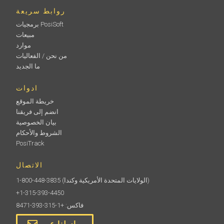
روابط سريعة
برمجيات PosiSoft
مبيعات
موارد
من نحن / الفعاليات
ما الجديد
ادوات
خريطة الموقع
انضم إلى فريقنا
بيان الخصوصية
الشروط والأحكام
PosiTrack
الاتصال
(الولايات المتحدة الأمريكية وكندا)
1-800-448-3835
+1-315-393-4450
فاكس: +1-315-393-8471
راسلنا عبر