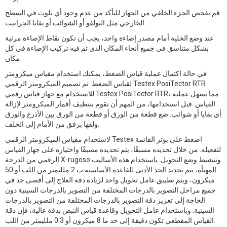
قم بفحص الجزء الخلفي من الجهاز للتأكد من عدم وجود أي تلوث في السطح
الخارجي مثل البولفو أو الشوائب أو بقايا الجرانيت.
عند وضع الخلية أمام مصدر إضاءة واحد، يجب أن تكون نقاط الإضاءة مرئية
بشكل متناسق في جميع أنحاء المكان الذي تم فيه تركيب الإضاءة في كل
مكان.
في حالة اكتمال عملية قياس الضغط، يمكنك استخدام مقياس ميكرومتر
لقياس الضغط. تم تصميم الميكرومتر الرقمي Testex PosiTector RTR
للاستخدام مع جهاز قياس رقمي Testex PosiTector RTR، مما يسهل عملية
القياس. قبل استخدامها، من المهم أن تقوم بتنظيف أقمار الميكرومتر لإزالة
أي بقايا أو شوائب. ضع قطعة من الورق أو قطعة من الورق بين الأذرع والورق
ولفها برفق من الأمام إلى الخلف.
لاستخدام مقياس الميكرومتر الرقمي Testex اضغط على بوتر القائمة
لتفعيله. من خلال تحديده مسبقًا، يتم تحديده مسبقًا واختياره على جهاز القياس
الرقمي من الدرجة X-rugoso وتنشيط وضع التحويل. باستخدام هذه الأساليب
المهيأة، يتم تحديد الحد الأدنى للقاعدة الأساسية ب 2 ملليمتر من اللب أو 50
ميكرون، ويتم تطبيق عامل تحويل واحد لزيادة دقة العلاج إلى أقصى حد في
جميع مراحل التصوير بالدرجات المختلفة من التصوير بالدرجات السينية دون
الحاجة إلى تعزيز دقة التصوير بالدرجات المختلفة من التصوير بالدرجات
السينية. وباستخدام عامل التحويل وقاعدة قياس النبض بدقة عالية، فإن دقة
القياس المقطعي تكون دقيقة إلى حد ما 8 ميكرون أو 0.3 ملليمتر من اللب.