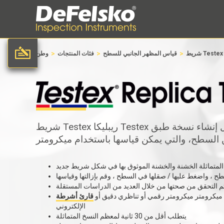
>
>
>
شريط Testex
قياس المظهر الجانبي للسطح
فئات المنتجات
وطن
شريط Testex ريبليكا Testex يقيس المظهر الجانبي للسطح من خلال إنشاء نسخة طبق
السطح، والتي يمكن قياسها باستخدام ميكرومتر
لمتماثلة الخشنة والخشنة الموثوق بها في شكل شريط جديد
ح ، واضغط عليها / صقلها في السطح ، وقم بإزالتها وقياسها
ر تم التحقق من صحتها من خلال العديد من الدراسات المستقلة
ميكرومتر ميكرومتر رقمي أو تناظري دقيق أو
الإلكتروني
يتطلب أقل من 30 ثانية لمعظم النسخ المتماثلة