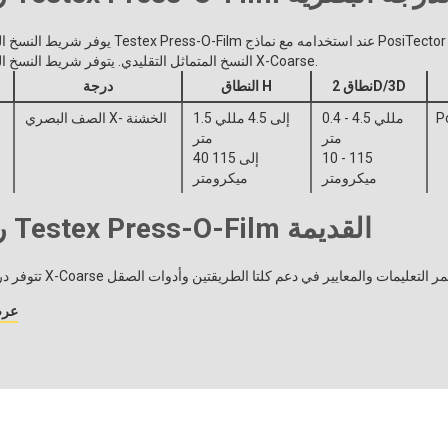
يوفر شريط النسخ المتماثل من الدرجة الضوئية من x Press-O-Film
النسخ المتماثل التقليدي. يتوفر شريط النسخ المتماثل من الدرجة الضوئية في X-Coarse.
نطاق 2D/3D
النطاق H
درجة
P
0.4 - 4.5 مللي
1.5 إلى 4.5 مللي
الصف البصري X- الخشنة
متر
متر
10 - 115
40 إلى 115
ميكرومتر
ميكرومتر
رتب أشرطة Testex Press-O-Film القديمة
عرض