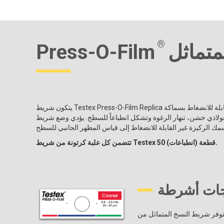
®
تماثل
Press-O-Film
يتكون شريط Testex Press-O-Film Replica من طبقة من الرغوة القابلة للانضغاط مثبتة على ركيزة بوليستر غير قابلة للانضغاط بسماكة
 تنهار الرغوة وتشكل انطباعاً للسطح. يؤدي وضع شريط Testex المضغوط بين سندان
تتضمن كل علبة كرتونة من شريط Testex 50 قطعة (انطباعات).