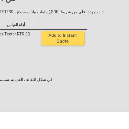
أداة القياس
osiTector RTR 3D
Add to Instant
Quote
تتوفر درجات الشريط الخشنة والخشنة X-Coarse في شكل اللفائف القديمة. ستستمر التعليمات والمعايير في دعم كلتا الطريقتين وأدوات الصقل.