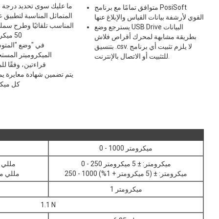
ما عليك سوى تحديد درجة 
متوافق تمامًا مع برنامج PosiSoft
المتماثل المناسبة لتطبيق 
القوي لأرشفة بيانات القياس والإبلاغ عنها
المناسب تلقائيًا وطرح سمك 
يسترجع وضع USB Drive البيانات
50 ميكرومتر (2 مل)
بطريقة مشابهة لمحرك أقراص فلاش
في "وضع "المتو
بتنسيق .csv. لا يلزم تثبيت أي برنامج
الميكروميتر المست
للتثبيت أو الاتصال بالإنترنت.
قراءتين، وفقًا للم
يتم تضمين شهادة معايرة يمك
كل ميك
0 - 1000 ميكرومتر
0 - 250 ميكرومتر: ± 5 ميكرومتر
0 - 10 مللي متر
250 - 1000 ميكرومتر: ± (5 ميكرومتر + 1%)
10 - 40 مللي متر: 
1 ميكرومتر
1.1 N