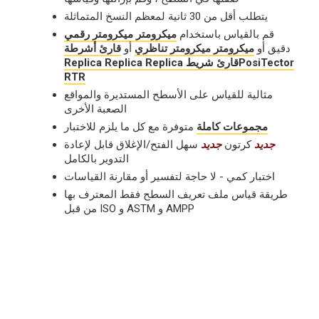
يتطلب أقل من 30 ثانية لمعظم النسخ المتماثلة
قم بالقياس باستخدام
ميكرومتر ميكرومتر رقمي
دقيق أو
ميكرومتر ميكرومتر تناظري
أو
قارئ أشرطة
Replica Replica Replica قارئ شريطPosiTector
RTR
مثالية للقياس على الأسطح المستديرة والمواقع
الصعبة الأخرى
مجموعات كاملة
متوفرة مع كل ما يلزم للاختبار
جديد
كرتون
جديد
سهل الفتح/الإغلاق قابل لإعادة
التدوير بالكامل
اختبار كمي - لا حاجة لتفسير أو مقارنة القياسات
طريقة قياس ملف تعريف السطح فقط المعترف بها
من قبل ISO و ASTM و AMPP