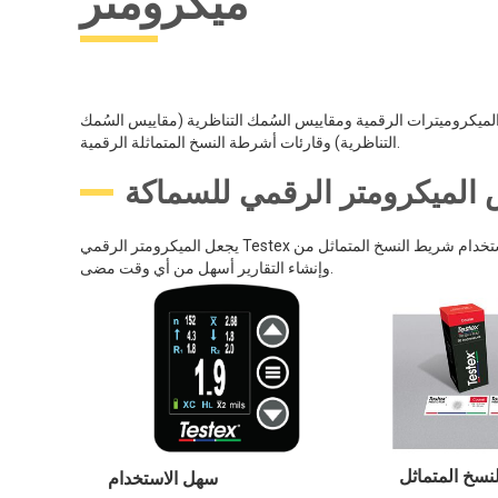
ميكرومتر
الميكروميترات الرقمية ومقاييس السُمك التناظرية (مقاييس السُمك
التناظرية) وقارئات أشرطة النسخ المتماثلة الرقمية.
يجعل الميكرومتر الرقمي Testex الميكرومتر الرقمي استخدام شريط النسخ المتماثل من Testex أسهل من أي وقت مضى. فهو مصمم خصيصًا ليكون الأداة المثلى لقياس شريط النسخ المتماثل، ويجعل أخذ القياسات
وإنشاء التقارير أسهل من أي وقت مضى.
سخ المتماثل
سهل الاستخدام