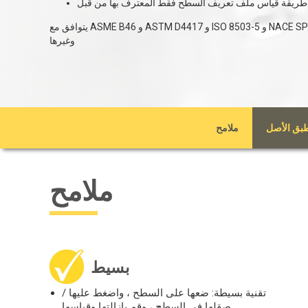
يتوافق مع ASME B46 و ASTM D4417 و ISO 8503-5 و NACE SP287 و SSPC-PA 17 و SP5 و SP6 و SP10 و SP11-87T
وغيرها
بق الأصل
ملامح
ملامح
بسيط
تقنية بسيطة: ضعها على السطح ، واضغط عليها /
صقلها في السطح ، وقم بإزالتها وقياسها