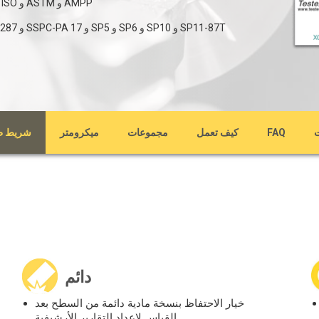
طريقة قياس ملف تعريف السطح فقط المعترف بها من قبل ISO و ASTM و AMPP
FAQ
كيف تعمل
مجموعات
ميكرومتر
شريط ط
دائم
خيار الاحتفاظ بنسخة مادية دائمة من السطح بعد
القياس لإعداد التقارير الأرشيفية