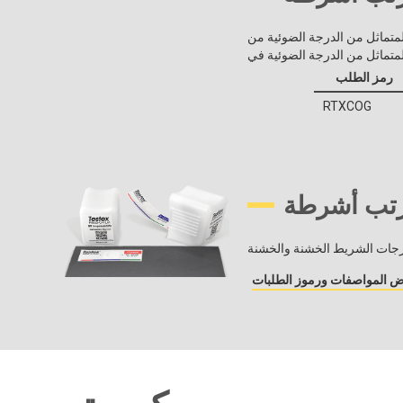
Teste عند استخدامه مع نماذج PosiTector RTR 3D ، ملفات بيانات سطح (.SDF) ذات جودة أعلى من شريط
رمز الطلب
RTXCOG
 المواصفات ورموز الطلبات