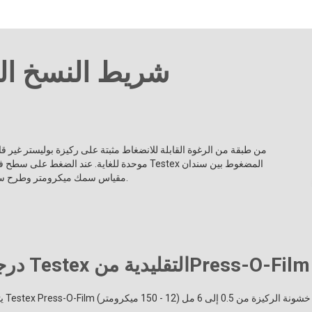
شريط النسخ الم
موحدة للغاية. عند الضغط على سطح فولاذي خشن،
مقياس سمك ميكرومتر وطرح سمك الركيزة غير القابلة للانضغاط إلى قياس المظهر الجانبي للسطح.
Press-O-Film Testex Pres