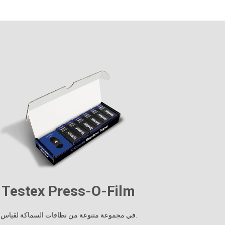
درجات أشرطة Testex التقليدية منs-O-Film
يتوفر شريط النسخ المتماثل من Testex Press-O-Film في مجموعة متنوعة من نطاقات السماكة لقياس خشونة الركيزة من 0.5 إلى 6 مل (12 - 150 ميكرومتر).