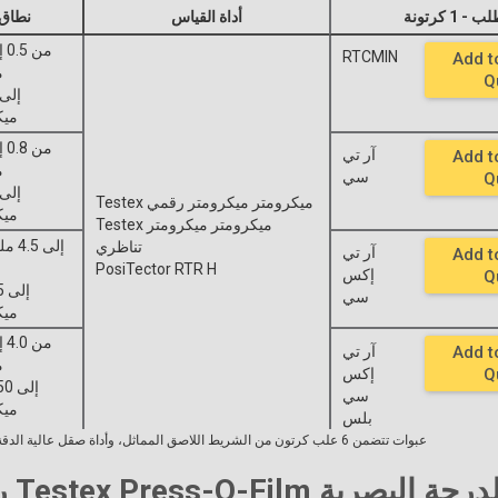
 1 كرتونة
أداة القياس
نطاق
RTCMIN
Add t
م
Q
ميك
آر تي
Add t
م
سي
Q
Testex ميكرومتر ميكرومتر رقمي
ميك
Testex ميكرومتر ميكرومتر
تناظري
آر تي
Add t
PosiTector RTR H
إكس
Q
سي
ميك
Add t
آر تي
م
Q
إكس
سي
ميك
بلس
* 6 عبوات تتضمن 6 علب كرتون من الشريط اللاصق المماثل، وأداة صقل عالية الدقة، وكتيب تعليمات الدليل السريع
Testex Press-O-Fi من الدرجة البصرية