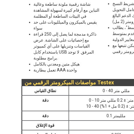
شريط النسخ
شاشة رقمية ملونة ساطعة وعالية
عامل التحويل
التباين مع أرقام كبيرة لسهولة المشاهدة
الدعم البالغ
في البيئات الساطعة أو المظلمة
يقيس بالميكرون والميلليونات على حد
سط"، يطالب
سواء
خدم بمتوسط
ذاكرة مدمجة لما يصل إلى 250 قراءة
عايير الدولية
مع إحصائيات على الشاشة. عرض
ن تتبعها مع
القياسات وتنزيلها على أي كمبيوتر
رومتر رقمي
باستخدام كابل USB المرفق. لا توجد
برامج مطلوبة.
هيكل متين ومعدني بالكامل
تعمل ببطارية AAA واحدة
مواصفات الميكرومتر الرقمي من Testex
0 - 40 مللي متر
نطاق القياس
: ± 0.2 مللي متر
دقة
± (0.2 مل + 1%)
0.1 ملليمتر
دقة
قوة الإغلاق