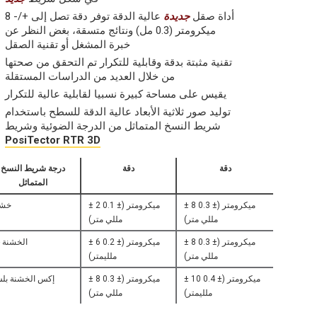
أداة صقل
جديدة
عالية الدقة توفر دقة تصل إلى +/- 8
ميكرومتر (0.3 مل) ونتائج متسقة، بغض النظر عن
خبرة المشغل أو تقنية الصقل
تقنية مثبتة بدقة وقابلية للتكرار تم التحقق من صحتها
من خلال العديد من الدراسات المستقلة
يقيس على مساحة كبيرة نسبيا لقابلية عالية للتكرار
توليد صور ثلاثية الأبعاد عالية الدقة للسطح باستخدام
شريط النسخ المتماثل من الدرجة الضوئية وشريط
PosiTector RTR 3D
دقة
دقة
درجة شريط النسخ
المتماثل
± 8 ميكرومتر (± 0.3
± 2 ميكرومتر (± 0.1
خش
مللي متر)
مللي متر)
± 8 ميكرومتر (± 0.3
± 6 ميكرومتر (± 0.2
X- الخشنة
مللي متر)
ملليمتر)
± 10 ميكرومتر (± 0.4
± 8 ميكرومتر (± 0.3
إكس الخشنة بل
ملليمتر)
مللي متر)