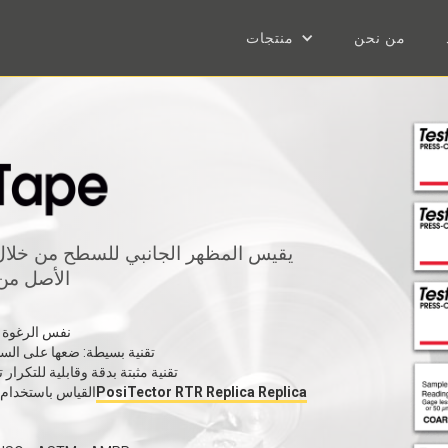
من نحن
منتجات
الأصل من 
نفس الرغوة ا
تقنية بسيطة: ضعها على السط
تقنية مثبتة بدقة وقابلية للتكرا
قارئ أشرطةPosiTector RTR Replica Replica
القياس باستخدام 