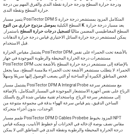
ودرجة حرارة السطح ودرجة حرارة نقطة الندى والفرق المهم بين درجة
حرارة السطح ونقطة الندى.
يتميز مسبار PosiTector DPM S المتكامل المزود بمستشعر درجة حرارة
. يعد مسبار درجة حرارة
بموصل مزدوج حراري من النوع K
السطح الكبلية
السطح المغناطيسي المضمن مثاليًا
لتسجيل درجات حرارة السطح
باستمرار.
يمكن لمستشعر درجة حرارة السائل الاختياري قياس درجة حرارة الدهانات
قبل الاستخدام.
يشتمل مقياس الحرارة PosiTector DPM بالأشعة تحت الحمراء على نفس
مستشعرات درجة الحرارة المحيطة والرطوبة الموجودة في جهاز
PosiTector DPM بالإضافة إلى مستشعر درجة حرارة السطح بالأشعة تحت
الحمراء. لا يتطلب مستشعر الأشعة تحت الحمراء ملامسة السطح، مما يجعل
فحص المناطق الكبيرة أو الساخنة أو التي يصعب الوصول إليها سريعًا وسهلاً.
يشتمل مسبار PosiTector DPM A Integral Probe مع مستشعر سرعة
الرياح على نفس أجهزة الاستشعار الموجودة في المسبار المتكامل، بالإضافة
إلى مستشعر سرعة الرياح. وباستخدام تقنية مقياس شدة الريح بالسلك
الساخن الدقيق، يتم قياس سرعة الهواء بدقة في مجموعة متنوعة من
الوحدات، بدون أجزاء متحركة.
صُمم مسبار PosiTector DPM D Cables Probebe المزود بخيوط NPT
مقاس نصف بوصة لإدخاله في الخزانات أو خطوط الأنابيب، ويمكنه قياس
درجة الحرارة المحيطة والرطوبة ونقطة الندى في المناطق التي لا يمكن