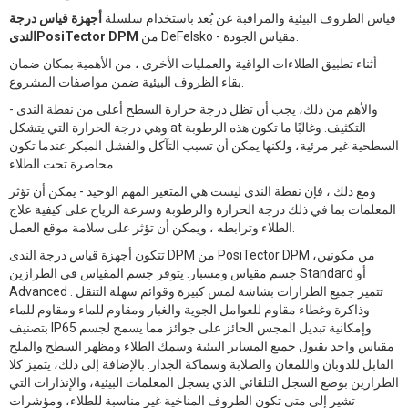
قياس الظروف البيئية والمراقبة عن بُعد باستخدام سلسلة
أجهزة قياس درجة
من DeFelsko - مقياس الجودة.
الندىPosiTector DPM
أثناء تطبيق الطلاءات الواقية والعمليات الأخرى ، من الأهمية بمكان ضمان
بقاء الظروف البيئية ضمن مواصفات المشروع.
والأهم من ذلك، يجب أن تظل درجة حرارة السطح أعلى من نقطة الندى -
وهي درجة الحرارة التي يتشكل at التكثيف. وغالبًا ما تكون هذه الرطوبة
السطحية غير مرئية، ولكنها يمكن أن تسبب التآكل والفشل المبكر عندما تكون
محاصرة تحت الطلاء.
ومع ذلك ، فإن نقطة الندى ليست هي المتغير المهم الوحيد - يمكن أن تؤثر
المعلمات بما في ذلك درجة الحرارة والرطوبة وسرعة الرياح على كيفية علاج
الطلاء وترابطه ، ويمكن أن تؤثر على سلامة موقع العمل.
تتكون أجهزة قياس درجة الندى DPM من PosiTector DPM من مكونين،
جسم مقياس ومسبار. يتوفر جسم المقياس في الطرازين Standard أو
Advanced . تتميز جميع الطرازات بشاشة لمس كبيرة وقوائم سهلة التنقل
وذاكرة وغطاء مقاوم للعوامل الجوية والغبار ومقاوم للماء ومقاوم للماء
بتصنيف IP65 وإمكانية تبديل المجس الحائز على جوائز مما يسمح لجسم
مقياس واحد بقبول جميع المسابر البيئية وسمك الطلاء ومظهر السطح والملح
القابل للذوبان واللمعان والصلابة وسماكة الجدار. بالإضافة إلى ذلك، يتميز كلا
الطرازين بوضع السجل التلقائي الذي يسجل المعلمات البيئية، والإنذارات التي
تشير إلى متى تكون الظروف المناخية غير مناسبة للطلاء، ومؤشرات