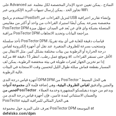
على Advanced النماذج ، يمكن تعيين حدود الإنذار المخصصة لكل معلمة. عند
تجاوز الحد ، يمكن إرسال تنبيهات البريد الإلكتروني عبر WiFi.
استخدم برنامج PosiSoft لتنزيل القراءات عبر USB وإنشاء تقارير احترافية
مخصصة بسرعة. يمكن أيضًا استيراد القراءات من واحد أو أكثر من مقاييس
PosiTector DPM المتصلة بشبكة واي فاي عن بُعد في الميدان. تسهّل ميزة
مراقبة PosiTector DPM مراجعة البيانات وتحديد الاتجاهات.
تأخذ سلسلة PosiTector DPM قياسات دقيقة للغاية في أي بيئة تقريبًا،
وتستجيب بسرعة للظروف المتغيرة. عند نقل أي أجهزة إلكترونية لقياس
درجة الحرارة أو الرطوبة بين بيئات مختلفة بشكل كبير، مثل الانتقال بين
مركبة air وموقع عمل رطب، انتظر 15 دقيقة at الأقل حتى تستقر القراءات.
إذا تم تخزين الجهاز لفترات طويلة في بيئة منخفضة الرطوبة، يمكن لف
المسبار بقطعة قماش مبللة طوال الليل لتحسين وقت الاستجابة في البيئات
عالية الرطوبة.
أجهزة قياس درجة الندى DPM DPM من PosiTector " هي الحل البسيط
والمتين والدقيق
لقياس الظروف البيئية،
وهي إضافة قيّمة لأي
مجموعة أدوات
. وبدعم من جودة ديفيلسكو المشهورة وخدمة العملاء
فحص منPosiTector
والضمان الاستثنائي لمدة عامين، فإن أجهزة قياس درجة الندى من
PosiTector هي الخيار المثالي للمراقبة البيئية.
تعرف على المزيد حول مجموعة PosiTector DPM الموسعة at
defelsko.com/dpm