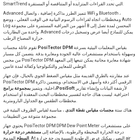
SmartTrend التي تحدد القراءات المتزايدة أو المتناقصة أو المستقرة.
Advanced تتميز الطرز بذاكرة إضافية ، واتصال WiFi و Bluetooth ،
ومخططات اتجاه لقراءات الرسوم البيانية في الوقت الفعلي ، ووضع Auto
Log المحسن لمدة تصل إلى 8 أشهر من المراقبة المستمرة على مجموعة
واحدة من البطاريات. Advanced يمكن للنماذج أيضا عرض وتسجيل درجات
حرارة المصباح الرطب.
بقياس المعلمات البيئية بسرعة
PosiTector DPM
تقوم عائلة مجسات
وسهولة باستخدام مستشعرات عالية الجودة ومعايرة بدقة. يتضمن كل مسبار
من مجس PosiTector DPM شهادة معايرة مجانية يمكن تتبعها إلى المعهد
الوطني للمعايير والتكنولوجيا وكفالة لمدة عامين.
عند مقارنته بالطرق القديمة مثل مقياس الضغط الجوي بالحبال، فإن جهاز
PosiTector DPM الرقمي أكثر دقة وأسهل في الاستخدام، ويتضمن ذاكرة
لأرشفة البيانات وإنشاء تقارير
بمجموعة برامجPosiSoft
داخلية، ويتميز
احترافية. ليست هناك حاجة لتفسير مخططات البحث المعقدة أو استخدام
مخططات الطقس مع الجداول البارومترية.
هناك ستة
مجسات مقياس نقطة الندى
، مناسبة لقياس الظروف البيئية في
مجموعة متنوعة من التطبيقات.
يحتوي جهاز PosiTector DPM DPM Dew Point Meter على مستشعرات
درجة الحرارة المحيطة والرطوبة، بالإضافة إلى
مستشعر درجة حرارة
السطح
المدمج. At البصر، يمكنك عرض الرطوبة النسبية ودرجة حرارة air