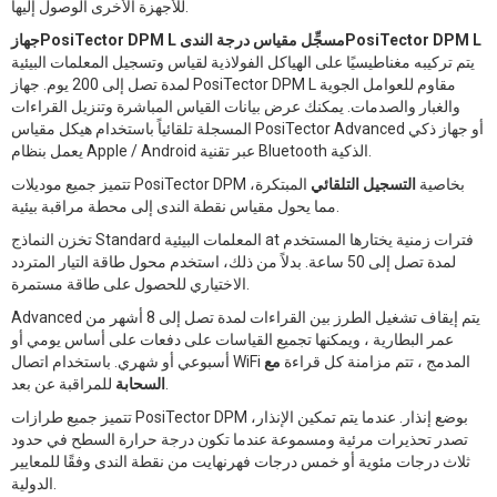
للأجهزة الأخرى الوصول إليها.
جهازPosiTector DPM L مسجِّل مقياس درجة الندىPosiTector DPM L
يتم تركيبه مغناطيسيًا على الهياكل الفولاذية لقياس وتسجيل المعلمات البيئية
لمدة تصل إلى 200 يوم. جهاز PosiTector DPM L مقاوم للعوامل الجوية
والغبار والصدمات. يمكنك عرض بيانات القياس المباشرة وتنزيل القراءات
المسجلة تلقائياً باستخدام هيكل مقياس PosiTector Advanced أو جهاز ذكي
يعمل بنظام Apple / Android عبر تقنية Bluetooth الذكية.
تتميز جميع موديلات PosiTector DPM بخاصية
التسجيل التلقائي
المبتكرة،
مما يحول مقياس نقطة الندى إلى محطة مراقبة بيئية.
تخزن النماذج Standard المعلمات البيئية at فترات زمنية يختارها المستخدم
لمدة تصل إلى 50 ساعة. بدلاً من ذلك، استخدم محول طاقة التيار المتردد
الاختياري للحصول على طاقة مستمرة.
Advanced يتم إيقاف تشغيل الطرز بين القراءات لمدة تصل إلى 8 أشهر من
عمر البطارية ، ويمكنها تجميع القياسات على دفعات على أساس يومي أو
أسبوعي أو شهري. باستخدام اتصال WiFi المدمج ، تتم مزامنة كل قراءة
مع
للمراقبة عن بعد.
السحابة
تتميز جميع طرازات PosiTector DPM بوضع إنذار. عندما يتم تمكين الإنذار،
تصدر تحذيرات مرئية ومسموعة عندما تكون درجة حرارة السطح في حدود
ثلاث درجات مئوية أو خمس درجات فهرنهايت من نقطة الندى وفقًا للمعايير
الدولية.