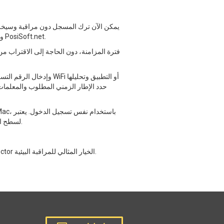
وإرسالها عبر البريد الإلكتروني من خلال إعادة الاتصال بالتطبيق. تتم أيضاً مزامنة القراءات التي تم تنزيلها على التطبيق تلقائياً مع PosiSoft.net.
PosiSoft لسطح المكتب المنصة المثالية لأرشفة القراءات وإنشاء تقارير مخصصة من مجس واحد أو أكثر من أجهزة السبر والتسجيل.
مدعومة بجودة ديفيلسكو المشهورة وخدمة العملاء والضمان الاستثنائي لمدة عامين، تعد أجهزة تسجيل نقاط الندى من PosiTector الخيار المثالي للمراقبة البيئية.