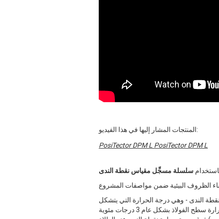
المنتجات المشار إليها في هذا الفيديو:
PosiTector DPM L PosiTector DPM L
باستخدام
تشكل at التكثيف. غالبًا ما تكون هذه الرطوبة السطحية غير مرئية،
ولكنها قد تسبب التآكل والفشل المبكر عندما تكون محاصرة تحت الطلاء. وفقًا لمعظم المعايير الدولية، يجب أن تكون درجة حرارة سطح الفولاذ بشكل عام 3 درجات مئوية