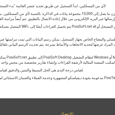
لأي من المسجّلين، ابدأ التسجيل عن طريق تحديد عنصر القائمة "بدء التس
يمكن الآن ترك المسجل دون مراقبة وسيخزن ما يصل إلى 10,000 مجموعة بيانات في الذاكرة. بال
يمكن أيضاً تن
أجهزة PosiTector DPM L لقياس درجة الندى هي الحل البسيط والمتين والدقيق لقياس الظروف البيئية.
الاتصال