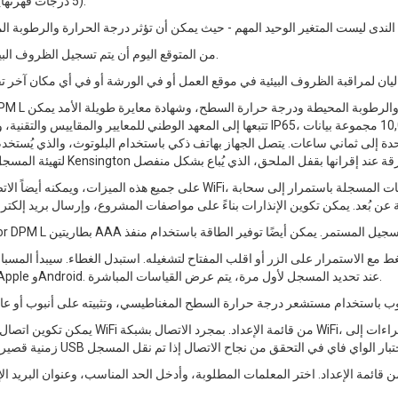
(5 درجات فهرنهايت) فوق درجة حرارة نقطة الندى عند الطلاء.
من المتوقع اليوم أن يتم تسجيل الظروف البيئية بشكل مستمر طوال فترة مشروع الطلاء.
تتبعها إلى المعهد الوطني للمعايير والمقاييس والتقنية، وحاوية مقاومة للعوامل الجوية والغبا
ع الاستمرار على الزر أو اقلب المفتاح لتشغيله. استبدل الغطاء. سيبدأ المسبار 
باستخدام تطبيق PosiTector المتاح لأجهزة Apple وAndroid. عند تحديد المسجل لأول مرة، يتم عرض القياسات المباشرة.
من قائمة الإعداد. اختر المعلمات المطلوبة، وأدخل الحد المناسب، وعنوان البريد ال