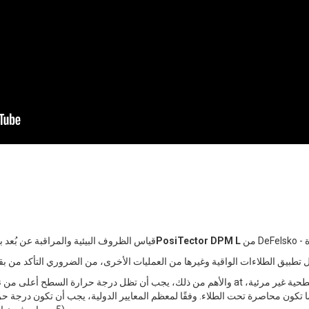
سلسلة مسجِّل مقياس نقطة الندىPosiTector DPM L
قياس الظروف البيئية والمراقبة عن بُعد 
والأهم من ذلك، يجب أن تظل درجة حرارة السطح أعلى من نقطة الندى - وهي درجة الحرارة التي ي