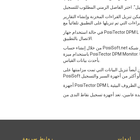
جيل". اختر الفاصل الزمني المطلوب للتسجيل
نسبة لأي من المسجّلين، يمكن تنزيل القراءات المخزنة وإنشاء التقارير
في حالة استخدام جهاز PosiTector DPM L المتصل بشبكة WiFi، يتم تحميل القراءات أيضًا إلى PosiSoft.net at فترة المزامنة، دون الحاجة إلى الاقتراب من المسجل أو
الاتصال بالتطبيق.
من خلال إنشاء حساب PosiSoft.net وإدخال الرقم التسلسلي والمفتاح الخاص بجهاز التسجيل، يمكن رسم البيانات التي تمت مزامنتها عبر شبكة WiFi أو التطبيق وتحليلها
باستخدام ميزة PosiTector DPM Monitor. حدد الإطار الزمني المطلوب والمعلمات المراد عرضها لتحديد الاتجاهات والأنماط بسرعة. يتم تحديث الرسم البياني تلقائيًا
بأحدث بيانات القياس.
زيل البيانات التي تمت مزامنتها على PosiSoft.net إلى تطبيق PosiSoft Desktop لنظام التشغيل Windows أو Mac، باستخدام نفس تسجيل الدخول. يعتبر
ادوات
روابط سريعة