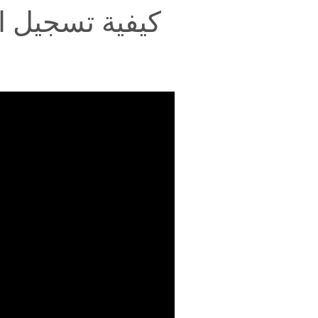
كيفية تسجيل ال
س