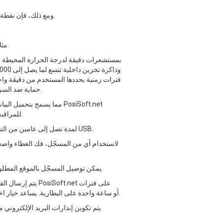
ومع ذلك، فإن نقطة الندى ليست المتغير الوحيد المهم - حيث يمكن أن تؤثر درجة الحرارة والرطوبة المحيطة على كيفية معالجة الطلاءات وترابطها.
يُعد جهازا PosiTector DPM L و DPM L مثاليان لمراقبة الظروف البيئية في موقع العمل أو في الورشة أو في أي مكان آخر تقريبًا.
لتهيئة المسجل وتنزيل البيانات المسجلة. توفر فتحة الأمان Kensington حماية ضد السرقة عند إقرانها بقفل الملحق، الذي يُباع بشكل منفصل.
للمراقبة عن بُعد. يمكن تكوين الإنذارات بناءً على مواصفات المشروع، وإرسال بريد إلكتروني إذا تجاوزت أي معلمات بيئية تلك العتبات.
وبالإضافة إلى ذلك، يستخدم جهاز PosiTector DPM L بطاريتين AAA لمدة تصل إلى عامين من التسجيل المستمر. يمكن أيضًا توفير الطاقة باستخدام منفذ USB.
لاستخدام أي من المسجّل، فك الغطاء واضغط م
يمكن توصيل المسجّل بالموقع المطلوب باستخدام مستشعر درجة حرارة السطح المغناطيسي، وتثبيته على أنبوب أو عارضة آمنة باستخدام القفل الاختياري للملحق.
زمنية قصيرة تصل إلى دقيقة واحدة عند تشغيله بواسطة USB أو ساعة واحدة على البطارية. يساعد خيار اختبار الواي فاي في التحقق من نجاح الاتصال إذا تم نقل المسجل.
يتم تكوين إنذارات البريد الإلكتروني 