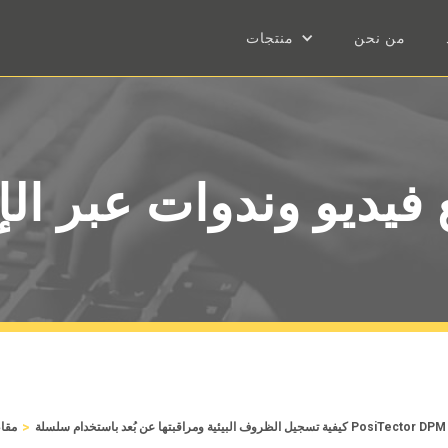
من نحن
منتجات
فيديو وندوات عبر الإ
>
تسجيل الظروف البيئية ومراقبتها عن بُعد باستخدام سلسلة PosiTector DPM L
مقاط