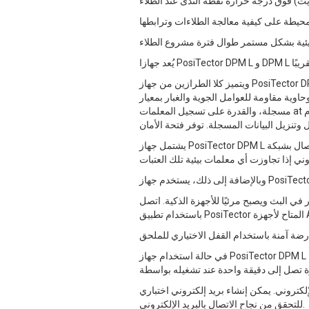
ويتميز كلا الطرازين من جهاز PosiTector DPM L بمستشعرات دقيقة لدرجة الحرارة المحيطة والرطوبة المحيطة ودرجة حرارة السطح، وشهادة معايرة طويلة الأمد يمكن
ر بمعيار IP65، وذاكرة تخزين داخلية تتسع لما يصل إلى 10,000 مجموعة بيانات
مسجلة، والقدرة على تسجيل المعلمات at فترات زمنية يحددها المستخدم من دقيقة واحدة إلى ثماني ساعات. يتصل الجهاز بهاتف ذكي باستخدام البلوتوث، والذي يُستخدم
يشتمل جهاز PosiTector DPM L على جميع هذه الميزات، ويمكنه أيضاً الاتصال بشبكة WiFi، مما يسمح بتحميل البيانات المسجلة باستمرار إلى سحابة PosiSoft.net
في البث ويصبح مرئيًا للأجهزة الذكية. اتصل
في حالة استخدام جهاز PosiTector DPM L يمكن تكوين اتصال WiFi من قائمة الإعداد. بمجرد الاتصال بشبكة WiFi، يتم إرسال القراءات إلى PosiSoft.net على فترات
إلكتروني. يمكن إنشاء بريد إلكتروني اختباري
للتحقق من نجاح الاتصال بالبريد الإلكتروني.