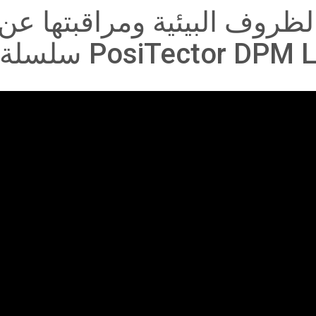
ظروف البيئية ومراقبتها عن 
لسلة PosiTector DPM L