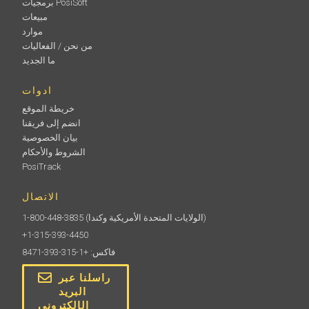
برمجيات PosiSoft
مبيعات
موارد
من نحن / الفعاليات
ما الجديد
ادوات
خريطة الموقع
انضم إلى فريقنا
بيان الخصوصية
الشروط والأحكام
PosiTrack
الاتصال
(الولايات المتحدة الأمريكية وكندا)
1-800-448-3835
+1-315-393-4450
فاكس: +1-315-393-8471
راسلنا عبر
البريد
الإلكتروني