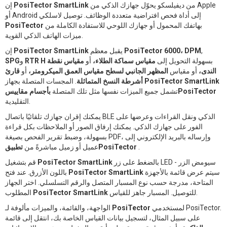
من ديفيلسكو يحوّل جهازك الذكي من Apple
PosiTector SmartLink
إن
أو Android إلى أداة فحص افتراضية متعددة الوظائف. توصيل لاسلكي
بهاتفك المحمول أو جهازك اللوحي للاستفادة الكاملة من
PosiTector
ميزات الهاتف الذكي القوية.
,
DPM
PosiTector 6000،
يقبل معظم
PosiTector SmartLink
إن
بسهولة التحويل إلى
مقياس سماكة الطلاء،
أو
مقياس نقطة
RTR H
و
SPG
الندى،
أو مقياس
المظهر الجانبي لسطح مقياس العمق الميكرومتر،
أو
قارئ
PosiTector SmartLink
. المجسات المتصلة بجهاز
أشرطة النسخ المتماثلة
بأجسام مقاييسPosiTector
تشمل جميع الميزات نفسها مثل تلك المتصلة
التقليدية.
يمكنك إقران جهازك تلقائيًا باتصال BLE الذكي ونقل القراءات وعرضها على
الفور على جهازك الذكي. يمكنك إرفاق الصور أو الملاحظات بكل قراءة
بسهولة، وضبط تقرير الفحص بصيغة PDF، وإرساله بالبريد الإلكتروني إلى
.
تطبيقPosiTector
عميل أو زميل مباشرةً من
بالضغط على زر LED - سيومض الزر
PosiTector SmartLink
قم بتشغيل
سيتم عرض قائمة بالأجهزة
PosiTector SmartLink
باللون الأزرق. عند فتح
المتاحة، مدرجة حسب نوع المسبار المتصل والرقم التسلسلي. اختر الجهاز
للتوصيل. المسبار جاهز للقياس.
PosiTector SmartLink
المطلوب
لمستخدمي PosiTector.
PosiTector
الواجهة، والقائمة، والميزات مألوفة لـ
على سبيل المثال، لتسجيل بيانات القياس الخاصة بك، انتقل إلى قائمة