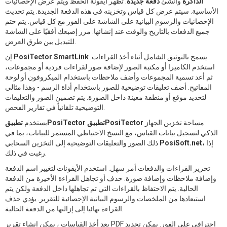
الذاكرة
وأنشئ
دفعة جديدة
. تظهر أيقونة الحفظ ويتم عرض الإحصائيات
الأساسية. سيتم عرض كل قياس وتخزينه في هذه الدفعة الجديدة. يتم تحديث
الإحصائيات والرسوم البيانية على الشاشة على الفور مع كل قياس. يتم ختم
جميع الدفعات بالتاريخ والوقت عند إنشائها. مرر إصبعك أفقيًا على الشاشة
للتبديل بين طرق العرض.
يسمح بالتوثيق الشامل أثناء أخذ القراءات.
PosiTector SmartLink
إن
استخدم الكاميرا أو مكتبة الصور لإضافة صور لقراءات فردية أو مجموعات،
ثم أعد تسمية المجموعات وأضف ملاحظات باستخدام الميكروفون أو لوحة
المفاتيح. أضف تعليقات توضيحية للصور باستخدام أداة الرسم - وهذا مثالي
لتحديد موقع أو منطقة معينة داخل الصورة. يتم تضمين الصور والتعليقات
التوضيحية تلقائياً في تقارير الفحص.
مساحة تخزين الجهاز
تطبيقPosiTector تطبيقPosiTector
يستخدم
الذكي لتسجيل بيانات القياس، مع النسخ الاحتياطي المستمر للبيانات، بما في
إذا
PosiSoft.net،
ذلك الصور والتعليقات التوضيحية إلى التخزين السحابي
رغبت في ذلك.
تحرير القراءات والدفعات أمر سهل. استخدم الأيقونات لتغيير اسم الدفعة
وإضافة ملاحظات وإضافة صورة. حذف أو تجاهل القراءة الأخيرة من الدفعة
الحالية. يتم الاحتفاظ بالقراءات التي تم تجاهلها داخل الدفعة ولكن يتم
استبعادها من الملخصات والرسوم البيانية الإحصائية للتقرير. يؤدي حذف
القراءة نهائيا إلى إزالتها من الدفعة الحالية.
بعد أخذ القياسات ، يمكن إنشاء تقرير PDF احترافي على الفور. يمكن تحديد