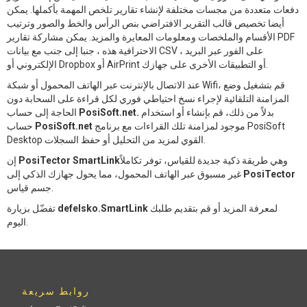
دفعات متعددة من مجسات مختلفة لإنشاء تقارير تلخص المهمة بأكملها. يمكن
أيضا تخصيص قالب التقرير الافتراضي بنص الرأس والخط والصور وترتيب
الأقسام والملخصات ومعلومات المعايرة والمزيد. يمكن مشاركة تقارير PDF
الاحترافية هذه ، جنبا إلى جنب مع بيانات CSV ، على الفور عبر البريد
الإلكتروني أو Dropbox أو AirPrint أو التطبيقات الأخرى على جهازك.
عند الاتصال بالإنترنت عبر الهاتف المحمول أو شبكة Wifi، قم بتشغيل وضع
المزامنة التلقائية لإجراء نسخ احتياطي فوري لكل قراءة على السحابة دون
بدلاً من ذلك، قم بإنشاء أو استخدام
PosiSoft.net.
الحاجة إلى حساب
موجود لمزامنة تلك القراءات مع برنامج PosiSoft
PosiSoft.net
حساب
Desktop القوي لمزيد من التحليل أو حفظ السجلات.
وهي طريقة ذكية جديدة للقياس، توفر تكاملاً
PosiTector SmartLink
إن
PosiTector
غير مسبوق عبر الهاتف المحمول، مما يحول جهازك الذكي إلى
جسم قياس.
لمعرفة المزيد أو قم بتقديم طلبك
defelsko.SmartLink
تفضّل بزيارة
اليوم.
روابط سريعة