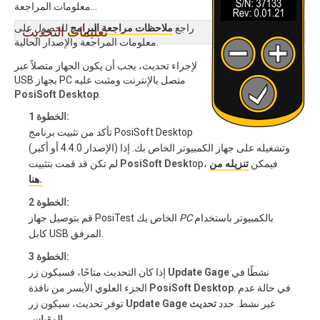
معلومات المراجعة...
راجع
ملاحظات مراجعة البرامج
للحصول على
تعليمات التحديث
معلومات المراجعة والإصدار الحالية.
لإجراء تحديث، يجب أن يكون الجهاز متصلاً عبر
USB بجهاز PC متصل بالإنترنت ومثبت عليه
PosiSoft Desktop
.
الخطوة 1:
تأكد من تثبيت برنامج PosiSoft Desktop
(الإصدار 4.4.0 أو أكبر) وتشغيله على جهاز الكمبيوتر الخاص بك. إذا
top، فيمكن
تنزيله من
PosiSoft Desk
لم تكن قد قمت بتثبيت
هنا.
الخطوة 2:
بالكمبيوتر باستخدام
PC
قم بتوصيل جهاز PosiTest الخاص بك
كابل USB المرفق.
الخطوة 3:
نشطًا في
Update Gage
إذا كان التحديث متاحًا، فسيكون زر
. في حالة عدم
PosiSoft Desktop
الجزء العلوي الأيسر من نافذة
غير نشط. حدد
تحديث
Update Gage
توفر تحديث، سيكون زر
.
المقياس