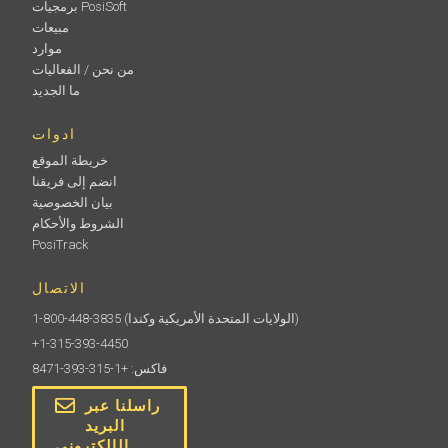
برمجيات PosiSoft
مبيعات
موارد
من نحن / الفعاليات
ما الجديد
ادوات
خريطة الموقع
انضم إلى فريقنا
بيان الخصوصية
الشروط والأحكام
PosiTrack
الاتصال
(الولايات المتحدة الأمريكية وكندا)
1-800-448-3835
+1-315-393-4450
فاكس: +1-315-393-8471
راسلنا عبر
البريد
الإلكتروني