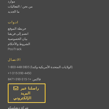
موارد
من نحن / الفعاليات
ما الجديد
ادوات
خريطة الموقع
انضم إلى فريقنا
بيان الخصوصية
الشروط والأحكام
PosiTrack
الاتصال
(الولايات المتحدة الأمريكية وكندا)
1-800-448-3835
+1-315-393-4450
فاكس: +1-315-393-8471
راسلنا عبر
البريد
الإلكتروني
شركة ديفيلسكو