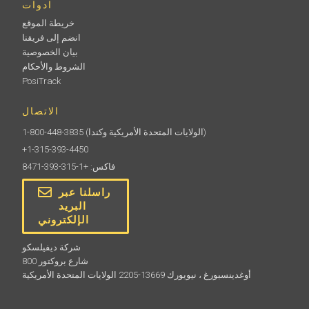
ادوات
خريطة الموقع
انضم إلى فريقنا
بيان الخصوصية
الشروط والأحكام
PosiTrack
الاتصال
(الولايات المتحدة الأمريكية وكندا)
1-800-448-3835
+1-315-393-4450
فاكس: +1-315-393-8471
راسلنا عبر
البريد
الإلكتروني
شركة ديفيلسكو
800 شارع بروكتور
أوغدينسبورغ ، نيويورك 13669-2205 الولايات المتحدة الأمريكية