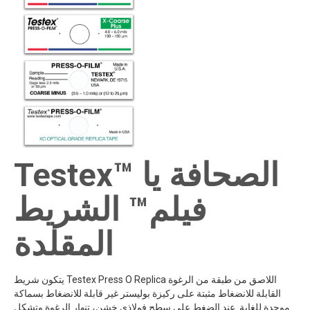
Testex™ الصحافة يا
فيلم™ الشريط
المقلدة
يتكون شريط Testex Press O Replica اللاصق من طبقة من الرغوة
القابلة للانضغاط مثبتة على ركيزة بوليستر غير قابلة للانضغاط بسماكة
موحدة للغاية. عند الضغط على سطح فولاذي خشن، تنهار الرغوة وتشكل