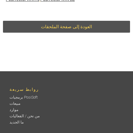
العودة إلى صفحة الملحقات
روابط سريعة
برمجيات PosiSoft
مبيعات
موارد
من نحن / الفعاليات
ما الجديد