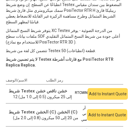
انطباعًا عن السطح. إن وضع شريط Testex المضغوط بين سندان مقياس
سمك ميكرومتري مثل قارئ شريط PosiTector RTR H ريبليكا قارئ
الشريط المتماثل وطرح مساهمة الركيزة غير القابلة للانضغاط يعطي
قياسًا لمظهر السطح.
يتوفر شريط النسخ المتماثل XC Testex من الدرجة الضوئية - يوفر
ملفات بيانات سطح SDF أعلى جودة من شريط النسخ المتماثل التقليدي
(للاستخدام مع نماذج PosiTector RTR 3D ).
تتضمن كل لفة من شريط Testex 50 قطعة (انطباعات).
لا يتم تضمين شريط Testex مع قارئات أشرطة PosiTector RTR
Replica Replica.
أضف إلى الاقتباس
رمز الطلب
الاسم/الوصف
شريط Testex خشن ناقص خشن
RTCMIN
Add to Instant Quote
12 إلى 25 ميكرون (0.5 إلى 1.0 مل)
آر
شريط Testex الخشن (C) الخشن (C)
تي
Add to Instant Quote
من 20 إلى 50 ميكرون (0.8 إلى 2.0 مل)
سي