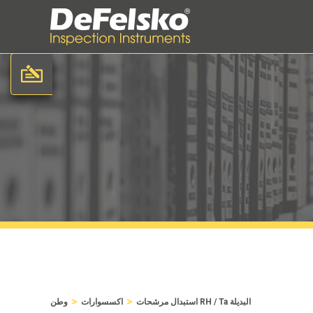
>
>
استبدال مرشحات RH / Ta البديلة
اكسسوارات
وطن