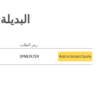
استبدال مرشحات RH / Ta البديلة
أضف إلى الاقتباس
رمز الطلب
DPMLFILTER
Add to Instant Quote