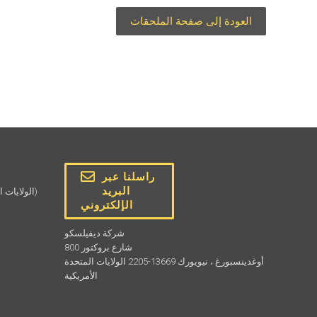
العودة إلى صفحة الملحقات
راسلنا عبر
البريد
(الولايات المتحدة الأمريكية وكندا)
الإلكتروني
شركة ديفيلسكو
800 شارع بروكتور
أوغدينسبورغ ، نيويورك 13669-2205 الولايات المتحدة
الأمريكية