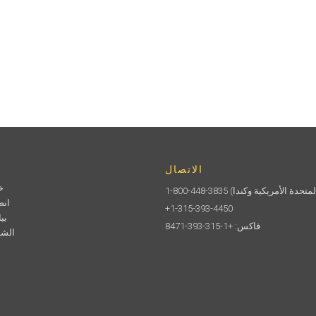
الاتصال
خ
1-800-448-3835
انض
+1-315-393-4450
بي
فاكس: +1-315-393-8471
الشر