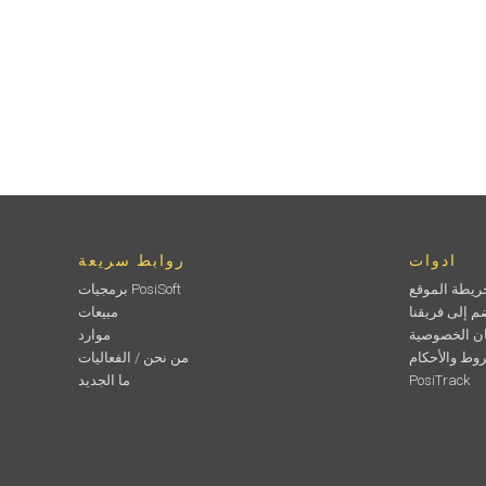
ادوات
روابط سريعة
ريطة الموقع
برمجيات PosiSoft
م إلى فريقنا
مبيعات
ان الخصوصية
موارد
وط والأحكام
من نحن / الفعاليات
PosiTrack
ما الجديد