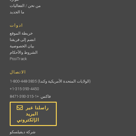
من نحن / الفعاليات
ما الجديد
ادوات
خريطة الموقع
انضم إلى فريقنا
بيان الخصوصية
الشروط والأحكام
PosiTrack
الاتصال
(الولايات المتحدة الأمريكية وكندا)
1-800-448-3835
+1-315-393-4450
فاكس: +1-315-393-8471
راسلنا عبر
البريد
الإلكتروني
شركة ديفيلسكو