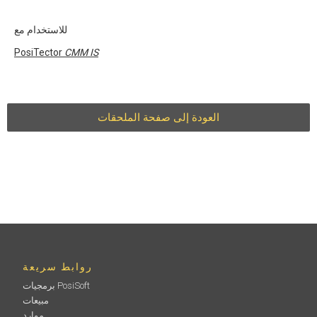
للاستخدام مع
PosiTector
CMM IS
العودة إلى صفحة الملحقات
روابط سريعة
برمجيات PosiSoft
مبيعات
موارد