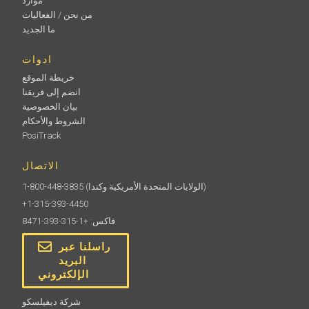
موارد
من نحن / الفعاليات
ما الجديد
ادوات
خريطة الموقع
انضم إلى فريقنا
بيان الخصوصية
الشروط والأحكام
PosiTrack
الاتصال
(الولايات المتحدة الأمريكية وكندا)
1-800-448-3835
+1-315-393-4450
فاكس: +1-315-393-8471
راسلنا عبر
البريد
الإلكتروني
شركة ديفيلسكو