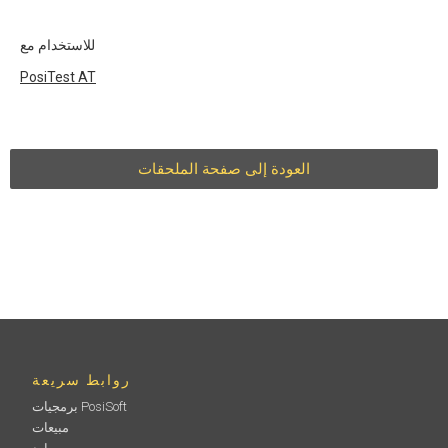
للاستخدام مع
PosiTest
AT
العودة إلى صفحة الملحقات
روابط سريعة
برمجيات PosiSoft
مبيعات