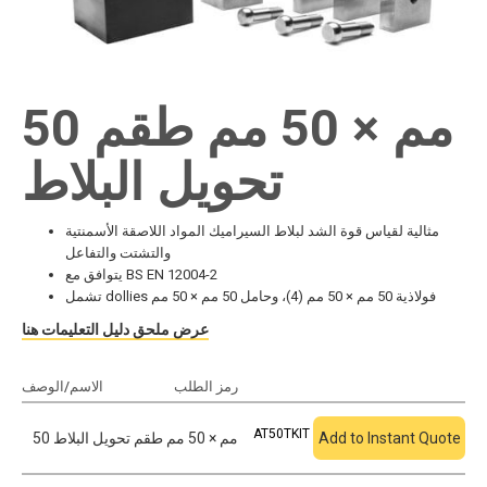
50 مم × 50 مم طقم
تحويل البلاط
مثالية لقياس قوة الشد لبلاط السيراميك المواد اللاصقة الأسمنتية
والتشتت والتفاعل
يتوافق مع BS EN 12004-2
تشمل dollies فولاذية 50 مم × 50 مم (4)، وحامل 50 مم × 50 مم
عرض ملحق دليل التعليمات هنا
أضف إلى الاقتباس
رمز الطلب
الاسم/الوصف
AT50TKIT
Add to Instant Quote
50 مم × 50 مم طقم تحويل البلاط