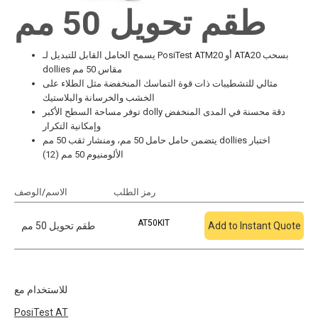
طقم تحويل 50 مم
يسمح الحامل القابل للتبديل لـ PosiTest ATM20 أو ATA20 بسحب
dollies مقاس 50 مم
مثالي للتشطيبات ذات قوة التماسك المنخفضة مثل الطلاء على
الخشب والخرسانة والبلاستيك
توفر مساحة السطح الأكبر dolly دقة محسنة في المدى المنخفض
وإمكانية التكرار
يتضمن حامل حامل 50 مم، ومنشار ثقب 50 مم dollies اختبار
الألومنيوم 50 مم (12)
أضف إلى الاقتباس
رمز الطلب
الاسم/الوصف
AT50KIT
Add to Instant Quote
طقم تحويل 50 مم
للاستخدام مع
PosiTest
AT