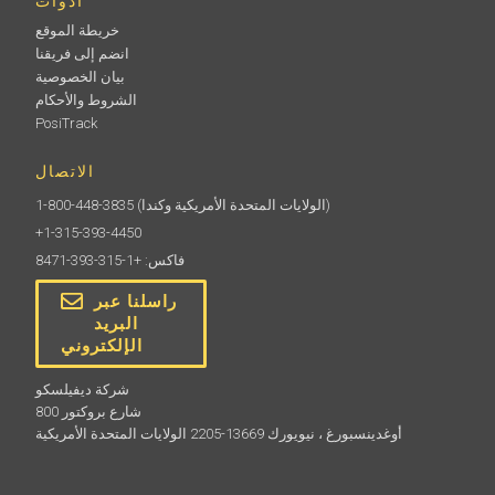
ادوات
خريطة الموقع
انضم إلى فريقنا
بيان الخصوصية
الشروط والأحكام
PosiTrack
الاتصال
(الولايات المتحدة الأمريكية وكندا)
1-800-448-3835
+1-315-393-4450
فاكس: +1-315-393-8471
راسلنا عبر
البريد
الإلكتروني
شركة ديفيلسكو
800 شارع بروكتور
أوغدينسبورغ ، نيويورك 13669-2205 الولايات المتحدة الأمريكية