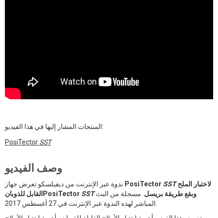
المنتجات المشار إليها في هذا الفيديو:
PosiTector
SST
وصف الفيديو
لاختبار الملح
SST
PosiTector
ندوة عبر الإنترنت من ديفيلسكو تعرض جهاز
وبقع طريقة بريسل
. مسجلة من البث
SST
القابل للذوبانPosiTector
المباشر لهذه الندوة عبر الإنترنت في 27 أغسطس 2017.
يستعرض هذا الفيديو أهمية اختبار الأملاح القابلة للذوبان وأهمية اختبار الأملاح