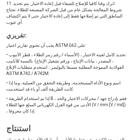
11. اترك وقتا كافيا للإصلاح للشفاء قبل إعادة الاختبار. يتم تحديد
شروط المعالجة بشكل عام من قبل الشركة المصنعة للطلاء. تحتاج
المناطق التي تم إصلاحها فقط إلى إعادة الاختبار حتى لا يتم اكتشاف
أي عيوب.
تقريري:
يجب أن تحتوي تقارير اختبار ASTM G62 على:
• تحديد كامل لعينة الاختبار ، (الأسماء / رقم رمز الطلاء ، قطر الأنبوب
، المصدر ، بيانات الإنتاج ، ورقم تشغيل الإنتاج). بالنسبة للأنابيب
الفولاذية المموجة المطلية مسبقا بالبوليمر ، استخدم متطلبات الإبلاغ
ASTM A742 / A742M.
• اسم ونوع الأداة المستخدمة، وطريقة التحقق من العملية، وما إذا
كانت الطريقة ألف أو باء قد استخدمت.
• إذا تم استخدام الطريقة B ، فقم بإدراج جهد / محركات الاختبار والحد
الأدنى من قوة العزل الكهربائي المبلغ عنها للطلاء (V / mm [V / mil])
، إذا كان معروفا.
استنتاج
العيب يعد الكشف عن خطوط الأنابيب أمرا بالغ الأهمية لبرامج ضمان