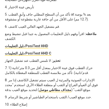
4. تأريض عينة الاختبار
5. تأكد من أن السطح المطلي جاف وأبقِ القطب at بعد ½ بوصة
(12.7 مم) على الأقل من أي حافة عارية مقطوعة أو مشقوقة.
6. قم بتشغيل الجهد العالي العيب كاشف.
ملاحظه:
اقرأ وفهم دليل التعليمات المعمول به جيدا قبل تنشيط وضع
الكشف.
دليل التعليمات PosiTest HHD
دليل التعليمات PosiTest HHD C
لا تلمس القطب عند تشغيل الجهاز.
تحذير:
7. حرك القطب فوق عينة الاختبار بمعدل أقل من 0.3 متر/ثانية (1
قدم/ثانية). تأكد من ملامسة القطب للمنطقة المغطاة بالكامل.
8. الإنذارات الصوتية والمرئية ل العيب سيتم تشغيل الكاشف إذا مر
فوق أي العيبأو الفراغ أو الثقب أو منطقة الطلاء الأرق. استخدم "محدد
) لتحديد موقع العيب بدقة.
موقع الثقب" (
مجداف مطاطي موصل
9. حدد موقع العيب/ الثقب باستخدام الطباشير أو شريط الرسام.
10. إصلاح الطلاء