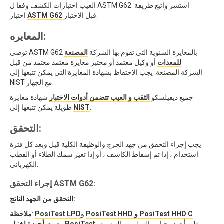
العيب اختبارات الكشف وفقا ل ASTM G62. استشر واتبع طريقة
قبل الاختبار.
ASTM G62
اختبار
المعايره:
توصي ASTM G62 بالمعايرة السنوية التي تقوم بها الشركة
المصنعة
للمعدات
أو وكيل معتمد أو مختبر معايرة معتمد معتمد من قبل
الشركة المصنعة. يجب الاحتفاظ بشهادة المعايرة التي يمكن تتبعها إلى
NIST مع الجهاز.
جميع ديفيلسكو
الثقب و العيب تتضمن أدوات الاختبار
شهادة معايرة
.
NIST
طويلة يمكن تتبعها إلى
التحقق:
يجب إجراء التحقق من جهد الخرج والوظيفة الكلية قبل وبعد كل فترة
استخدام ، إذا تم إسقاط الكاشف ، أو إذا تغير سمك الطلاء أو القطب
الكهربائي.
إجراء التحقق ASTM G62:
التحقق من الجهد الناتج:
PosiTest HHD و PosiTest HHD C
و
PosiTest LPD
:
ملاحظة
على أجهزة قياس الفولتميتر المعتمدة
أجهزة اختبار PosiTest
تحتوي