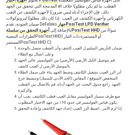
المدمجة التي تتحقق من الجهد at القطب. ما لم يكن مطلوبًا خلاف
ذلك، فإن الإجراء أدناه ليس ضروريًا لأجهزة الكشف عن الثقب
الكهربائي وأجهزة الكشف عن العيب . إذا كان ذلك مطلوبًا لبروتوكولات
جهازPosiTest LPD Verifier
ضمان الجودة، تقدم DeFelsko
سواءً من
أجهزة التحقق من سلسلةPosiTest HHD
بالإضافة إلى
الطرازات النبضيةPosiTest HHD) أو المستمرة ذات التيار
المستمرPosiTest HHD C).
ضمان التأريض السليم ل العيب كاشف وأن القطب متصل بالوحدة
وعلى اتصال مع الطلاء.
قم بتوصيل الكبل الأرضي (الأرضي) من الفولتميتر عالي الجهد
بالموصل الأرضي ل العيب كاشف.
أدر الزر العيب تشغيل الكاشف وضبط الجهد بناء على سمك الطلاء
المنخفض المتوقع / المقاس (الحد الأدنى للسمك) وتنشيط خرج
الجهد. راجع جدول البحث عن الجهد أدناه. قم بالاتصال بين القطب
والركيزة.
ضع طرف مسبار الفولتميتر مقابل العيب قطب الكاشف. يجب أن
يكون قياس الفولتميتر في حدود 10٪ من جهد الاختبار المطلوب.
إذا لزم الأمر ، اضبط الزر العيب إعداد جهد الكاشف وإعادة التحقق.