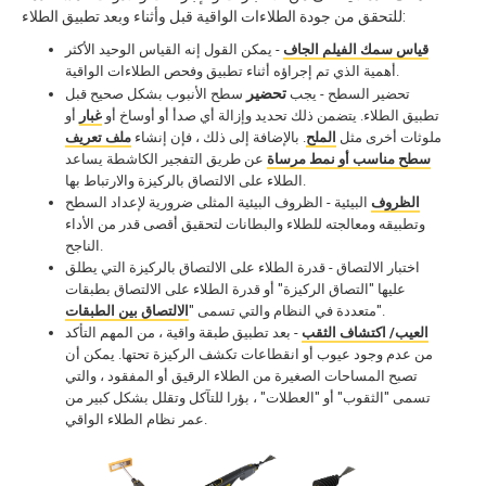
للتحقق من جودة الطلاءات الواقية قبل وأثناء وبعد تطبيق الطلاء:
قياس سمك الفيلم الجاف
- يمكن القول إنه القياس الوحيد الأكثر
أهمية الذي تم إجراؤه أثناء تطبيق وفحص الطلاءات الواقية.
تحضير
تحضير السطح - يجب
سطح الأنبوب بشكل صحيح قبل
تطبيق الطلاء. يتضمن ذلك تحديد وإزالة أي صدأ أو أوساخ أو
غبار
أو
ملوثات أخرى مثل
الملح
. بالإضافة إلى ذلك ، فإن إنشاء
ملف تعريف
سطح مناسب أو نمط مرساة
عن طريق التفجير الكاشطة يساعد
الطلاء على الالتصاق بالركيزة والارتباط بها.
الظروف
البيئية - الظروف البيئية المثلى ضرورية لإعداد السطح
وتطبيقه ومعالجته للطلاء والبطانات لتحقيق أقصى قدر من الأداء
الناجح.
اختبار الالتصاق - قدرة الطلاء على الالتصاق بالركيزة التي يطلق
عليها "التصاق الركيزة" أو قدرة الطلاء على الالتصاق بطبقات
".
متعددة في النظام والتي تسمى "
الالتصاق بين الطبقات
العيب/ اكتشاف الثقب
- بعد تطبيق طبقة واقية ، من المهم التأكد
من عدم وجود عيوب أو انقطاعات تكشف الركيزة تحتها. يمكن أن
تصبح المساحات الصغيرة من الطلاء الرقيق أو المفقود ، والتي
تسمى "الثقوب" أو "العطلات" ، بؤرا للتآكل وتقلل بشكل كبير من
عمر نظام الطلاء الواقي.