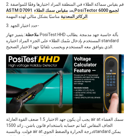
2. قم بقياس سماكة الطلاء في المنطقة المراد اختبارها وفقًا للمواصفة
. يعد
مقياس سمك الطلاءPosiTector 6000 لجميع
ASTM D7091
مناسبًا بشكل مثالي لهذه المهمة.
الركائز المعدنية
3. حدد اختبار الجهد-
ملاحظة:
يتميز جهاز PosiTest HHD بآلة حاسبة جهد مدمجة. يطالب
المستخدم بإدخال سُمك الطلاء على الجزء المراد اختباره standard
الذي يتوافق معه المستخدم ويحسب تلقائيًا جهد الاختبار الصحيح.
يجب أن يكون جهد الاختبار 1.5 ضعف القوة العازلة air at سمك الغشاء
الجاف المقاس كما تم حسابه باستخدام قانون باشن، زائد 1500
فولت. وبالنسبة air at درجة الحرارة والضغط الجويstandard يمكن