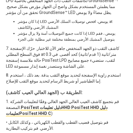
LPD لكاشفات الثقب ذات الجهد المنخفض بخاصية GroundSense™-
مما يطمئن المستخدم بشكل واضح أن الجهاز مؤرض بشكل صحيح.
تحقق من أن مؤشر GroundSense™ LED يظل مضاءً ولا يومض.
إذا كان مؤشر LED يومض، افحص توصيلات السلك الأرضي at
المشبك الأرضي والكاشف
إذا كانت جميع التوصيلات آمنة ولا يزال مؤشر LED يومض ، فقم
بتوصيل المشبك الأرضي بمنطقة مختلفة غير مطلية على الجزء
7. كاشف الثقب ذو الجهد المنخفض جاهز الآن للاختبار. حرّك الإسفنجة
فوق السطح المطلي at 0.3 متر/ثانية (1 قدم/ثانية) كحد أقصى. في
حالة ملامسة إسفنجة PosiTest LPD لثقب، ستضيء جميع مصابيح
LED على الشاشة وستصدر نغمة إنذار مسموعة.
8. استخدم زاوية الإسفنجة لتحديد موقع الثقب بدقة. بعد ذلك ، استخدم
إما الطباشير أو شريط الرسام لتحديد موقع الثقب للإصلاح.
الطريقة ب (الجهد العالي العيب كاشف):
1. قم بتجميع كاشف العيب العالي الجهد العالي وفقًا لتعليمات الشركة
دليل
PosiTest دليل تعليماتHHD PosiTest HHD
المصنعة.
)
تعليماتPosiTest HHD C
• قم بتوصيل قضيب القطب والقطب الكهربائي ، وكذلك الكابل
الأرضي. قم بتركيب البطارية.