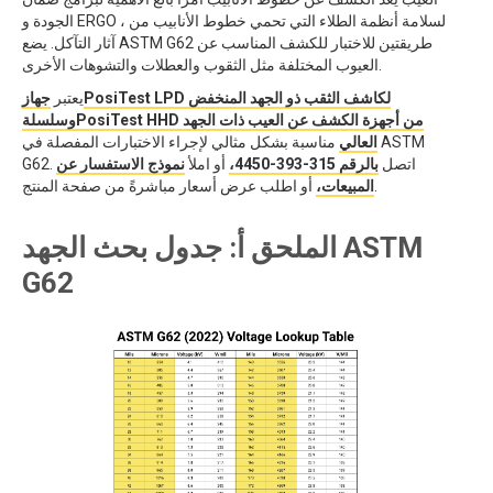
الجودة و ERGO ، لسلامة أنظمة الطلاء التي تحمي خطوط الأنابيب من
آثار التآكل. يضع ASTM G62 طريقتين للاختبار للكشف المناسب عن
العيوب المختلفة مثل الثقوب والعطلات والتشوهات الأخرى.
جهازPosiTest LPD لكاشف الثقب ذو الجهد المنخفض
يعتبر
وسلسلةPosiTest HHD من أجهزة الكشف عن العيب ذات الجهد
العالي
مناسبة بشكل مثالي لإجراء الاختبارات المفصلة في ASTM
G62. اتصل
بالرقم 315-393-4450،
أو املأ
نموذج الاستفسار عن
أو اطلب عرض أسعار مباشرةً من صفحة المنتج.
المبيعات،
الملحق أ: جدول بحث الجهد ASTM
G62