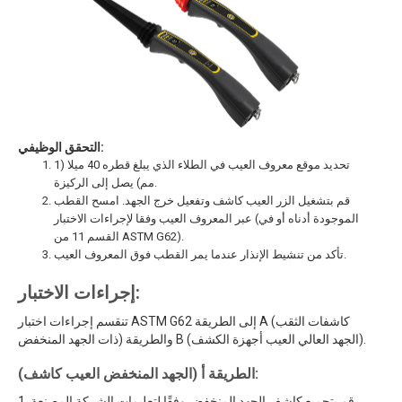
التحقق الوظيفي:
تحديد موقع معروف العيب في الطلاء الذي يبلغ قطره 40 ميلا (1
مم) يصل إلى الركيزة.
قم بتشغيل الزر العيب كاشف وتفعيل خرج الجهد. امسح القطب
عبر المعروف العيب وفقا لإجراءات الاختبار (الموجودة أدناه أو في
القسم 11 من ASTM G62).
تأكد من تنشيط الإنذار عندما يمر القطب فوق المعروف العيب.
إجراءات الاختبار:
تنقسم إجراءات اختبار ASTM G62 إلى الطريقة A (كاشفات الثقب
ذات الجهد المنخفض) والطريقة B (الجهد العالي العيب أجهزة الكشف).
الطريقة أ (الجهد المنخفض العيب كاشف):
1. قم بتجميع كاشف الجهد المنخفض وفقًا لتعليمات الشركة المصنعة.