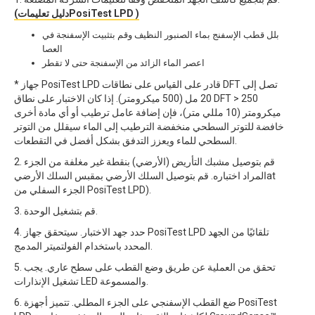
(دليل تعليماتPosiTest LPD )
بلل قطب الإسفنج بماء الصنبور النظيف وقم بتثبيت الإسفنجة في
العصا
اعصر الماء الزائد من الإسفنجة حتى لا تقطر
* جهاز PosiTest LPD قادر على القياس على نطاقات DFT تصل إلى
20 مل (500 ميكرومتر). إذا كان الاختبار على نطاق DFT > 250
ميكرومتر (10 مللي متر)، فإن إضافة عامل ترطيب أو أي مادة أخرى
خافضة للتوتر السطحي منخفضة الترطيب إلى الماء سيقلل من التوتر
السطحي للماء ويعزز التدفق بشكل أفضل في التقطعات.
2. قم بتوصيل مشبك التأريض (الأرضي) بنقطة غير مغلفة من الجزء
المراد اختباره. قم بتوصيل السلك الأرضي بمقبس السلك الأرضيat
الجزء السفلي من PosiTest LPD).
3. قم بتشغيل الوحدة.
4. حدد جهد الاختبار. سيتحقق جهاز PosiTest LPD تلقائيًا من الجهد
المحدد باستخدام الفولتميتر المدمج.
5. تحقق من العملية عن طريق وضع القطب على سطح عاري. يجب
تشغيل الإنذارات LED والمسموعة.
6. ضع القطب الإسفنجي على الجزء المطلي. تتميز أجهزة PosiTest