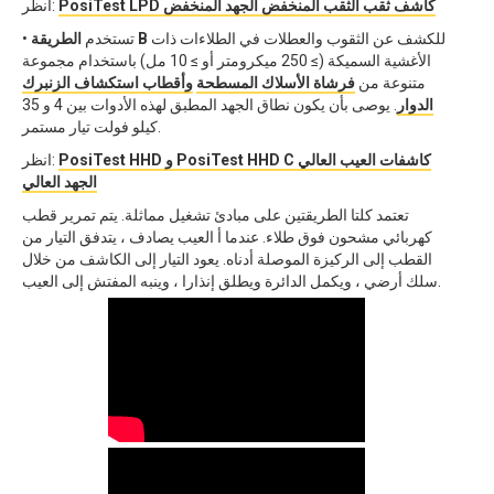
PosiTest LPD كاشف ثقب الثقب المنخفض الجهد المنخفض
انظر:
للكشف عن الثقوب والعطلات في الطلاءات ذات
الطريقة B
• تستخدم
الأغشية السميكة (≥ 250 ميكرومتر أو ≥ 10 مل) باستخدام مجموعة
متنوعة من
فرشاة الأسلاك المسطحة
وأقطاب استكشاف الزنبرك
الدوار
. يوصى بأن يكون نطاق الجهد المطبق لهذه الأدوات بين 4 و 35
كيلو فولت تيار مستمر.
PosiTest HHD و PosiTest HHD C كاشفات العيب العالي
انظر:
الجهد العالي
تعتمد كلتا الطريقتين على مبادئ تشغيل مماثلة. يتم تمرير قطب
كهربائي مشحون فوق طلاء. عندما أ العيب يصادف ، يتدفق التيار من
القطب إلى الركيزة الموصلة أدناه. يعود التيار إلى الكاشف من خلال
سلك أرضي ، ويكمل الدائرة ويطلق إنذارا ، وينبه المفتش إلى العيب.